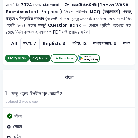
আপনি কি
2024
সালের
ঢাকা ওয়াসা — উপ-সহকারী প্রকৌশলী (Dhaka WASA –
Sub-Assistant Engineer)
নিয়োগ পরীক্ষার
MCQ (বহুনির্বাচনী) প্রশ্ন,
উত্তর ও বিস্তারিত সমাধান
খুঁজছেন? আপনার প্রস্তুতিকে আরও কার্যকর করতে আমরা নিয়ে
এসেছি ২০২৪ সালের
সম্পূর্ণ Question Bank
— যেখানে প্রতিটি প্রশ্নের সাথে
রয়েছে নির্ভুল ব্যাখ্যাসহ সমাধাণ ও PDF ডাউনলোডের সুবিধা।
All
বাংলা: 7
English: 8
গণিত: 12
সাধারণ জ্ঞান: 6
সাধারণ বি
MCQ:
61.2k
CQ:
57.1k
Practice
বাংলা
1 .
'ঋজু' শব্দের বিপরীত শব্দ কোনটি?
Updated: 2 weeks ago
বাঁকা
সোজা
কঠিন