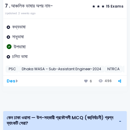
7 .
আঞ্চলিক ভাষার অপর নাম-
15 Exams
Updated: 2 weeks ago
কথ্যভাষা
সাধুভাষা
উপভাষা
চলিত ভাষা
PSC
Dhaka WASA – Sub-Assistant Engineer-2024
NTRCA
6t
Des
496
6
কেন ঢাকা ওয়াসা — উপ-সহকারী প্রকৌশলী MCQ (বহুনির্বাচনী) প্রশ্ন
ব্যাংকটি সেরা?