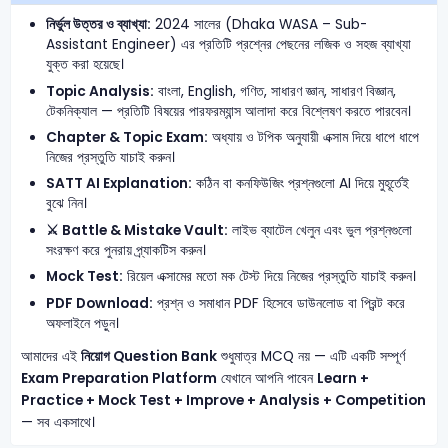
নির্ভুল উত্তর ও ব্যাখ্যা:
2024 সালের (Dhaka WASA – Sub-
Assistant Engineer) এর প্রতিটি প্রশ্নের পেছনের লজিক ও সহজ ব্যাখ্যা
যুক্ত করা হয়েছে।
Topic Analysis:
বাংলা, English, গণিত, সাধারণ জ্ঞান, সাধারণ বিজ্ঞান,
টেকনিক্যাল — প্রতিটি বিষয়ের পারফরম্যান্স আলাদা করে বিশ্লেষণ করতে পারবেন।
Chapter & Topic Exam:
অধ্যায় ও টপিক অনুযায়ী এক্সাম দিয়ে ধাপে ধাপে
নিজের প্রস্তুতি যাচাই করুন।
SATT AI Explanation:
কঠিন বা কনফিউজিং প্রশ্নগুলো AI দিয়ে মুহূর্তেই
বুঝে নিন।
⚔️ Battle & Mistake Vault:
লাইভ ব্যাটেল খেলুন এবং ভুল প্রশ্নগুলো
সংরক্ষণ করে পুনরায় প্র্যাকটিস করুন।
Mock Test:
রিয়েল এক্সামের মতো মক টেস্ট দিয়ে নিজের প্রস্তুতি যাচাই করুন।
PDF Download:
প্রশ্ন ও সমাধান PDF হিসেবে ডাউনলোড বা প্রিন্ট করে
অফলাইনে পড়ুন।
আমাদের এই
নিয়োগ Question Bank
শুধুমাত্র MCQ নয় — এটি একটি সম্পূর্ণ
Exam Preparation Platform
যেখানে আপনি পাবেন
Learn +
Practice + Mock Test + Improve + Analysis + Competition
— সব একসাথে।