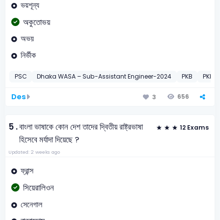
ভয়শূন্য
অকুতোভয়
অভয়
নির্ভীক
PSC
Dhaka WASA – Sub-Assistant Engineer-2024
PKB
PKB O
Des
656
3
5 .
বাংলা ভাষাকে কোন দেশ তাদের দ্বিতীয় রাষ্ট্রভাষা
12 Exams
হিসেবে মর্যাদা দিয়েছে ?
Updated: 2 weeks ago
ফ্রান্স
সিয়েরালিওন
সেনেগাল