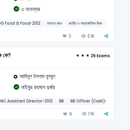
৩ নভেম্বর
G Food SI Food-2012
সাধারণ জ্ঞান
জাতীয় ও আন্তর্জাতিক দিবস
2018
2.1k
2
য়ক কে?
26 Exams
আমিনুল ইসলাম বুলবুল
নাইমুর রহমান দুর্জয়
NC Assistant Director-2013
BB
BB Officer (Cash)-2011
BB A
1.1k
5