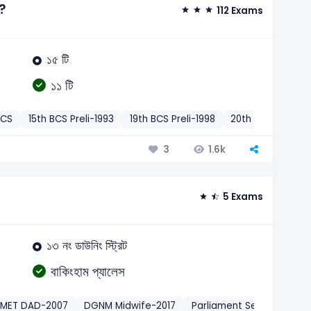
ল?
112 Exams
১৫ টি
১১ টি
BCS
15th BCS Preli-1993
19th BCS Preli-1998
20th BCS Preli-19
1.6k
3
5 Exams
১৩ নং ডাউনিং স্ট্রিট
বাকিংহাম প্যালেস
BMET DAD-2007
DGNM Midwife-2017
Parliament Secretariat 