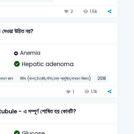
1.5k
2
দেওয়া উচিত নয়?
Anemia
Hepatic adenoma
াধারণ জ্ঞান
বিবিধ (বাংলা,ইংরেজি,গণিত,তথ্য প্রযুক্তি,সাধারণ বিজ্ঞান)
2018
1.1k
1
le - এ সম্পূর্ণ শোষিত হয় কোনটি?
Glucose