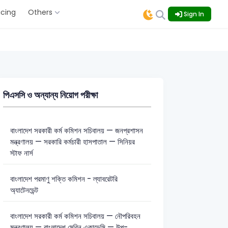
icing
Others
Sign In
পিএসসি ও অন্যান্য নিয়োগ পরীক্ষা
বাংলাদেশ সরকারী কর্ম কমিশন সচিবালয় — জনপ্রশাসন
মন্ত্রণালয় — সরকারি কর্মচারী হাসপাতাল — সিনিয়র
স্টাফ নার্স
বাংলাদেশ পরমাণু শক্তি কমিশন - ল্যাবরেটরি
অ্যাটেনডেন্ট
বাংলাদেশ সরকারী কর্ম কমিশন সচিবালয় — নৌপরিবহন
মন্ত্রণালয় — বাংলাদেশ মেরিন একাডেমি — উপ-