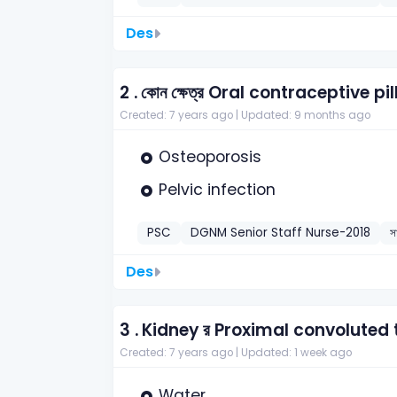
Des
2 .
কোন ক্ষেত্র Oral contraceptive pill 
Created: 7 years ago |
Updated: 9 months ago
Osteoporosis
Pelvic infection
PSC
DGNM Senior Staff Nurse-2018
স
Des
3 .
Kidney র Proximal convoluted tubu
Created: 7 years ago |
Updated: 1 week ago
Water