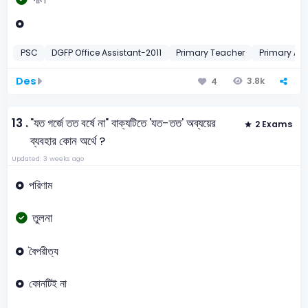
PSC
DGFP Office Assistant-2011
Primary Teacher
Primary Ass
Des
3.8k
4
13 .
"যত গর্জে তত বর্ষে না" বাক্যটিতে 'যত-তত' অব্যয়ের
2 Exams
ব্যবহার কোন অর্থে ?
Updated: 3 weeks ago
পরিণাম
তুলনা
বৈপরীত্য
কোনটিই না