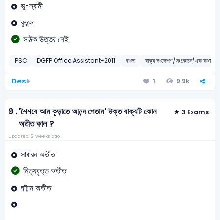
ভূ-স্বামী
বুভূক্ষা
সঠিক উত্তর নেই
PSC
DGFP Office Assistant-2011
বাংলা
বাক্য সংক্ষেপণ/সংকোচন/এক কথায় প্
Des
9.9k
1
9 .
'শৈশবে আম কুড়াতে আনন্দ পেতাম' উক্ত বাক্যটি কোন
3 Exams
অতীত কাল ?
Updated: 2 weeks ago
সাধারন অতীত
নিত্যবৃত্ত অতীত
ঘট্মান অতীত