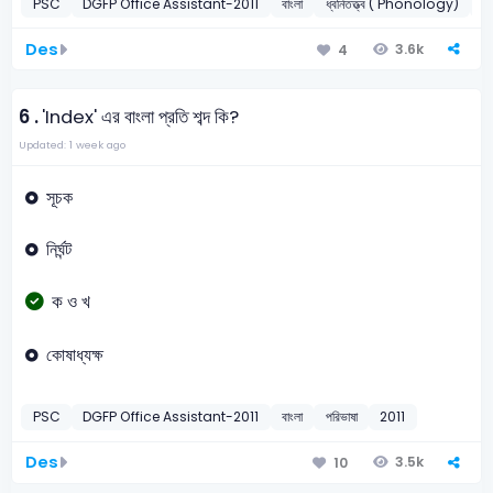
PSC
DGFP Office Assistant-2011
বাংলা
ধ্বনিতত্ত্ব ( Phonology)
2
Des
3.6k
4
6 .
'Index' এর বাংলা প্রতি শব্দ কি?
Updated: 1 week ago
সূচক
নির্ঘন্ট
ক ও খ
কোষাধ্যক্ষ
PSC
DGFP Office Assistant-2011
বাংলা
পরিভাষা
2011
Des
3.5k
10