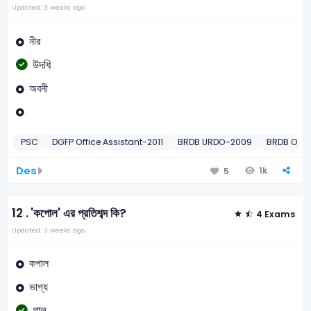
Updated: 3 weeks ago
নীর
উদধি
অবনী
PSC
DGFP Office Assistant-2011
BRDB URDO-2009
BRDB Offi
Des
1k
5
12 .
'কপোল' এর প্রতিশব্দ কি?
4 Exams
Updated: 3 weeks ago
কপাল
ভাগ্য
গাল