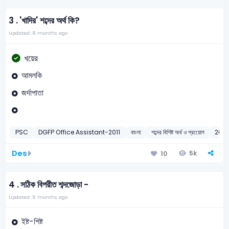
3 .
'খাদির' শব্দের অর্থ কি?
Updated: 8 months ago
খয়ের
আমলকি
জর্দাপাতা
PSC
DGFP Office Assistant-2011
বাংলা
শব্দের বিশিষ্ট অর্থ ও প্রয়োেগ
2011
Des
5k
10
4 .
সঠিক বিপরীত শব্দজোড়া -
Updated: 8 months ago
ইষ্ট-শিষ্ট