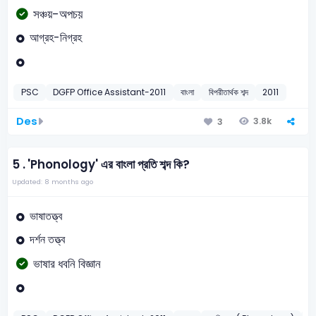
সঞ্চয়-অপচয়
আগ্রহ-নিগ্রহ
PSC
DGFP Office Assistant-2011
বাংলা
বিপরীতার্থক শব্দ
2011
Des
3.8k
3
5 .
'Phonology' এর বাংলা প্রতি শব্দ কি?
Updated: 8 months ago
ভাষাতত্ত্ব
দর্শন তত্ত্ব
ভাষার ধবনি বিজ্ঞান