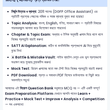
নির্ভুল উত্তর ও ব্যাখ্যা:
2011 সালের (DGFP Office Assistant) এর
প্রতিটি প্রশ্নের পেছনের লজিক ও সহজ ব্যাখ্যা যুক্ত করা হয়েছে।
Topic Analysis:
বাংলা, English, গণিত, সাধারণ জ্ঞান — প্রতিটি বিষয়ের
পারফরম্যান্স আলাদা করে বিশ্লেষণ করতে পারবেন।
Chapter & Topic Exam:
অধ্যায় ও টপিক অনুযায়ী এক্সাম দিয়ে ধাপে ধাপে
নিজের প্রস্তুতি যাচাই করুন।
SATT AI Explanation:
কঠিন বা কনফিউজিং প্রশ্নগুলো AI দিয়ে মুহূর্তেই
বুঝে নিন।
⚔️ Battle & Mistake Vault:
লাইভ ব্যাটেল খেলুন এবং ভুল প্রশ্নগুলো
সংরক্ষণ করে পুনরায় প্র্যাকটিস করুন।
Mock Test:
রিয়েল এক্সামের মতো মক টেস্ট দিয়ে নিজের প্রস্তুতি যাচাই করুন।
PDF Download:
প্রশ্ন ও সমাধান PDF হিসেবে ডাউনলোড বা প্রিন্ট করে
অফলাইনে পড়ুন।
আমাদের এই
নিয়োগ Question Bank
শুধুমাত্র MCQ নয় — এটি একটি সম্পূর্ণ
Exam Preparation Platform
যেখানে আপনি পাবেন
Learn +
Practice + Mock Test + Improve + Analysis + Competition
— সব একসাথে।