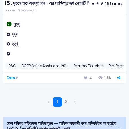
15 .
মৃতের মত অবস্থা যার- এর সংক্ষিপ্ত রূপ কোনটি ?
15 Exams
Updated: 3 weeks ago
মুমূর্ষু
মুমূর্ষ
মূমূর্ষু
PSC
DGFP Office Assistant-2011
Primary Teacher
Pre-Primar
Des
1.3k
4
‹
1
2
›
কেন পরিবার পরিকল্পনা অধিদপ্তর — অফিস সহকারী কাম কম্পিউটার অপারেটর
MCQ (বহুনির্বাচনী) প্রশ্ন ব্যাংকটি সেরা?