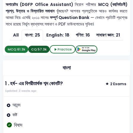
অপারেটর (DGFP Office Assistant)
নিয়োগ পরীক্ষার
MCQ (বহুনির্বাচনী)
প্রশ্ন, উত্তর ও বিস্তারিত সমাধান
খুঁজছেন? আপনার প্রস্তুতিকে আরও কার্যকর করতে
আমরা নিয়ে এসেছি ২০১১ সালের
সম্পূর্ণ Question Bank
— যেখানে প্রতিটি প্রশ্নের
সাথে রয়েছে নির্ভুল ব্যাখ্যাসহ সমাধাণ ও PDF ডাউনলোডের সুবিধা।
All
বাংলা: 25
English: 18
গণিত: 16
সাধারণ জ্ঞান: 21
MCQ:
61.3k
CQ:
57.3k
Practice
বাংলা
1 .
হর্ষ- এর বিপরীতার্থক শব্দ কোনটি?
2 Exams
Updated: 3 weeks ago
আনন্দ
কষ্ট
বিষাদ