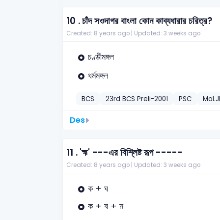
10 .
চাঁদ সওদাগর বাংলা কোন কাব্যধারার চরিত্র?
Created: 8 years ago |
Updated: 3 weeks ago
চণ্ডীমঙ্গল
ধর্মমঙ্গল
BCS
23rd BCS Preli-2001
PSC
MoLJ
Des
11 .
'হ্ম' ---এর বিশ্লিষ্ট রূপ -----
Created: 8 years ago |
Updated: 3 weeks ago
ক + ঘ
ক + ষ + ম