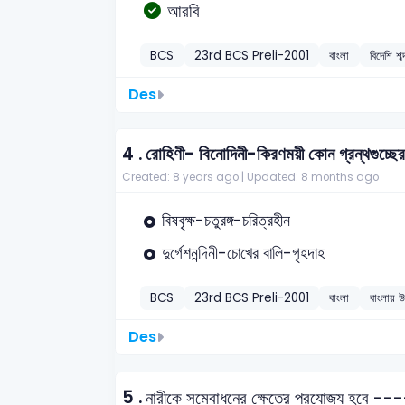
আরবি
BCS
23rd BCS Preli-2001
বাংলা
বিদেশি শব্
Des
4 .
রোহিণী- বিনোদিনী-কিরণময়ী কোন গ্রন্থগুচ্ছের
Created: 8 years ago |
Updated: 8 months ago
বিষবৃক্ষ-চতুরঙ্গ-চরিত্রহীন
দুর্গেশনন্দিনী-চোখের বালি-গৃহদাহ
BCS
23rd BCS Preli-2001
বাংলা
বাংলায় উ
Des
5 .
নারীকে সম্বোধনের ক্ষেত্রে প্রযোজ্য হবে --