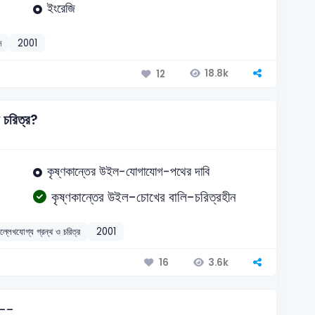
ইংরেজি
দ
2001
18.8k
12
 চরিত্র?
কৃষ্ণকান্তের উইল-যোগাযোগ-পথের দাবি
কৃষ্ণকান্তের উইল-চোখের বালি-চরিত্রহীন
ল্লেখযোগ্য গ্রন্থ ও চরিত্র
2001
3.6k
16
---