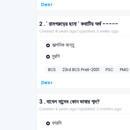
Des
2 .
' রামগরুড়ের ছানা ' কথাটির অর্থ -----
Created: 8 years ago |
Updated: 3 weeks ago
কাল্পনিক জন্তু
মুরগি
BCS
23rd BCS Preli-2001
PSC
PMO 
Des
3 .
বাবেল মান্দেব কোন ভাষার শব্দ?
Created: 8 years ago |
Updated: 2 months ago
ফারসি