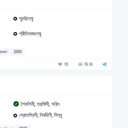
সুচরিতেষু
প্রীতিভাজনেষু
্ধিকরণ
2001
15.1k
19
শৈবলিনী, তরঙ্গিনী, সরিৎ
স্রোতস্বিনী, নির্ঝরিণী, সিন্ধু