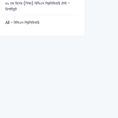
৪৯ তম বিশেষ (শিক্ষা) বিসিএস প্রিলিমিনারি টেস্ট -
ডিপার্টমেন্ট
সাধারণ জ্ঞান: 24
সাধারণ বিজ্ঞান: 24
All - বিসিএস প্রিলিমিনারি
A – Assistant Manager-2020
বাংলা
বিরাম চিহ্ন বা যতি চিহ্ন
2001