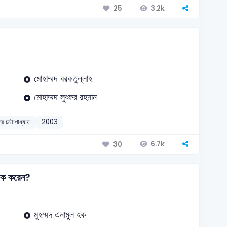
3.2k
25
মোহাম্মদ বরকতুল্লাহ
মোহাম্মদ লুৎফর রহমান
দ্র চট্টোপাধ্যায়
2003
6.7k
30
 কে করেন?
মুহম্মদ এনামুল হক