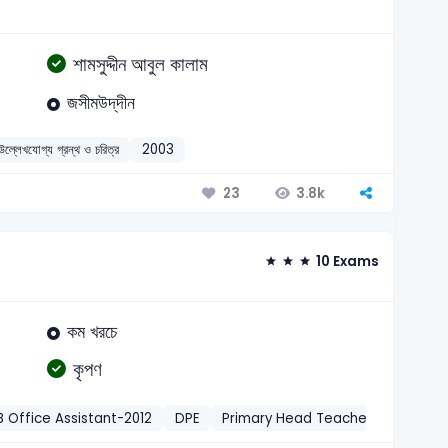
শামসুদ্দীন আবুল কালাম
জসীমউদ্‌দীন
উল্লেখযোগ্য গ্রন্থ ও চরিত্র
2003
3.8k
23
10 Exams
কম খরচে
কৃপণ
 Office Assistant-2012
DPE
Primary Head Teacher-2012
BB