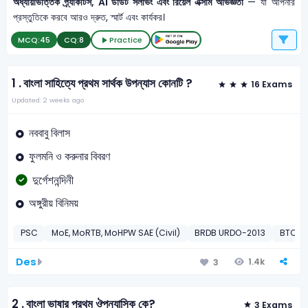
অধ্যায়ভিত্তিক প্র্যাকটিস, AI ডাউট সলভিং এবং রিয়েল এক্সাম অভিজ্ঞতা
— যা আপনার
প্রস্তুতিকে করবে আরও দ্রুত, স্মার্ট এবং কার্যকর।
MCQ:
45
CQ:
8
Practice
1 .
বাংলা সাহিত্যে প্রথম সার্থক উপন্যাস কোনটি ?
16 Exams
Updated: 2 weeks ago
নববাবু বিলাস
ফুলমনি ও করুনার বিবরণ
দুর্গেশনন্দিনী
অঙ্গুরীয় বিনিময়
PSC
MoE, MoRTB, MoHPW SAE (Civil)
BRDB URDO-2013
BTCL A
Des
1.4k
3
2 .
বাংলা ভাষার প্রথম ঔপন্যাসিক কে?
3 Exams