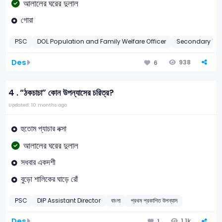
আলালের ঘরের দুলাল
গোরা
PSC
DOL Population and Family Welfare Officer
Secondary Te
Des
938
6
4 .
“ঠকচাচা” কোন উপন্যাসের চরিত্র?
Updated: 10 months ago
হুতোম প্যাচার নক্সা
আলালের ঘরের দুলাল
সধবার একদশী
বুড়ো শালিকের ঘাড়ে রোঁ
PSC
DIP Assistant Director
বাংলা
প্রথম প্রকাশিত উপন্যাস
Des
1.1k
1