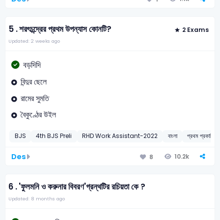
5 .
শরৎচন্দ্রের প্রথম উপন্যাস কোনটি?
2 Exams
Updated: 2 weeks ago
বড়দিদি
বিন্দুর ছেলে
রামের সুমতি
বৈকুণ্ঠের উইল
BJS
4th BJS Preli
RHD Work Assistant-2022
বাংলা
প্রথম প্রকাশিত 
Des
10.2k
8
6 .
'ফুলমনি ও করুনার বিবরণ'গ্রন্থটির রচিয়তা কে ?
Updated: 8 months ago