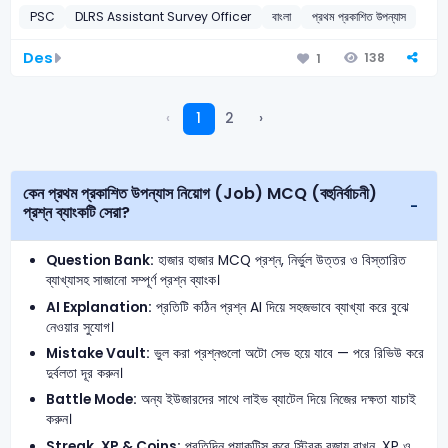
PSC
DLRS Assistant Survey Officer
বাংলা
প্রথম প্রকাশিত উপন্যাস
Des
138
1
‹
1
2
›
কেন প্রথম প্রকাশিত উপন্যাস নিয়োগ (Job) MCQ (বহুনির্বাচনী)
প্রশ্ন ব্যাংকটি সেরা?
Question Bank:
হাজার হাজার MCQ প্রশ্ন, নির্ভুল উত্তর ও বিস্তারিত
ব্যাখ্যাসহ সাজানো সম্পূর্ণ প্রশ্ন ব্যাংক।
AI Explanation:
প্রতিটি কঠিন প্রশ্ন AI দিয়ে সহজভাবে ব্যাখ্যা করে বুঝে
নেওয়ার সুযোগ।
Mistake Vault:
ভুল করা প্রশ্নগুলো অটো সেভ হয়ে যাবে — পরে রিভিউ করে
দুর্বলতা দূর করুন।
Battle Mode:
অন্য ইউজারদের সাথে লাইভ ব্যাটেল দিয়ে নিজের দক্ষতা যাচাই
করুন।
Streak, XP & Coins:
প্রতিদিন প্র্যাকটিস করে স্ট্রিক বজায় রাখুন, XP ও