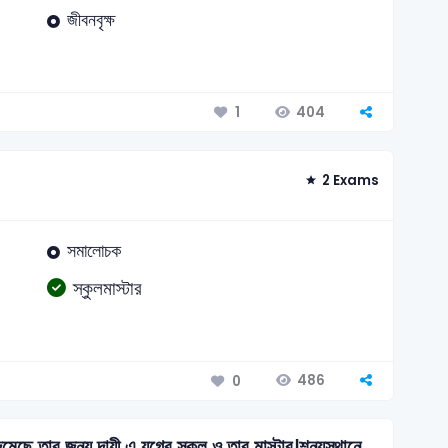
জীবনবৃক্ষ
404
1
2 Exams
সমালোচক
স্কুলমাস্টার
486
0
ার জন্য দায়ী এ যুগের স্কুল ও তার মাস্টার।শূন্যস্থানে