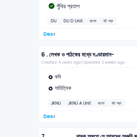
পুঁথির প্রতাপ
DU
DU D Unit
বাংলা
বই পড়া
Des
6 .
লেখক ও পাঠকের মধ্যে দণ্ডায়মান-
Created: 4 years ago |
Updated: 2 weeks ago
কবি
সাহিত্যিক
JKNU
JKNU A Unit
বাংলা
বই পড়া
Des
7 .
______নামক অমৃতে যে আমদের অরুচি জন্মেছে ত