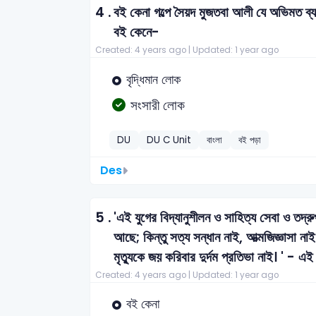
4 .
বই কেনা গল্পে সৈয়দ মুজতবা আলী যে অভিমত ব্য
বই কেনে-
Created: 4 years ago |
Updated: 1 year ago
বৃদ্ধিমান লোক
সংসারী লোক
DU
DU C Unit
বাংলা
বই পড়া
Des
5 .
'এই যুগের বিদ্যানুশীলন ও সাহিত্য সেবা ও তদ্
আছে; কিন্তু সত্য সন্ধান নাই, আত্মজিজ্ঞাসা না
মৃত্যুকে জয় করিবার দুর্দম প্রতিভা নাই। ' - 
Created: 4 years ago |
Updated: 1 year ago
বই কেনা