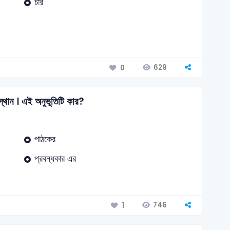
চার
629
0
্থান । এই অনুভূতিটি কার?
পাঠকের
প্রবন্ধকার এর
746
1