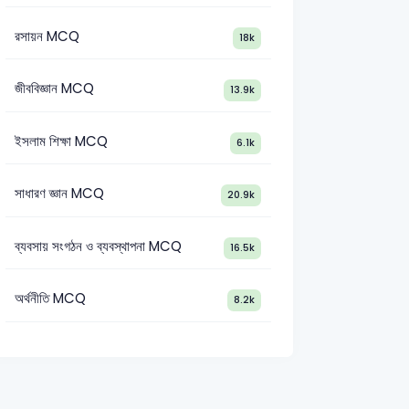
রসায়ন MCQ
18k
জীববিজ্ঞান MCQ
13.9k
ইসলাম শিক্ষা MCQ
6.1k
সাধারণ জ্ঞান MCQ
20.9k
ব্যবসায় সংগঠন ও ব্যবস্থাপনা MCQ
16.5k
অর্থনীতি MCQ
8.2k