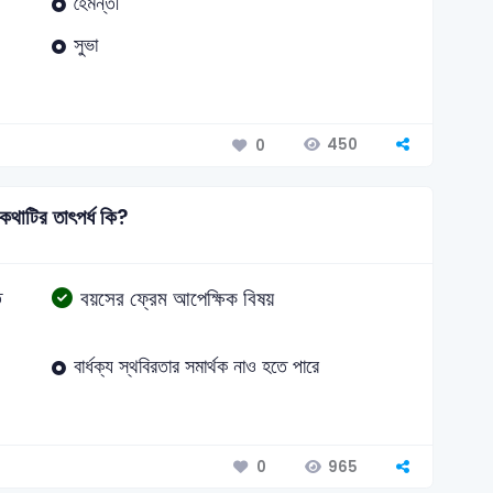
হৈমন্তী
সুভা
450
0
। কথাটির তাৎপর্ধ কি?
বয়সের ফ্রেম আপেক্ষিক বিষয়
ে
বার্ধক্য স্থবিরতার সমার্থক নাও হতে পারে
965
0