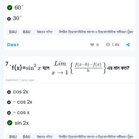
60
°
60
°
30
°
30
°
BAU
BAU
উচ্চতর গণিত
বিপরীত ত্রিকোণমিতিক ফাংশন ও ত্রিকোণমিতিক সমীক
Des
1.4k
0
L
i
m
x
→
1
f
(
x
-
h
)
-
f
(
x
)
h
sin
2
x
7 .
L
i
m
{
}
(
−
)
−
(
)
f
x
h
f
x
2
sin
f(x)=
হলে
এর মান কত?
x
→
1
h
x
Updated: 1 year ago
cos 2x
- cos 2x
- cos x
sin 2x
BAU
BAU
উচ্চতর গণিত
বিপরীত ত্রিকোণমিতিক ফাংশন ও ত্রিকোণমিতিক সমীক