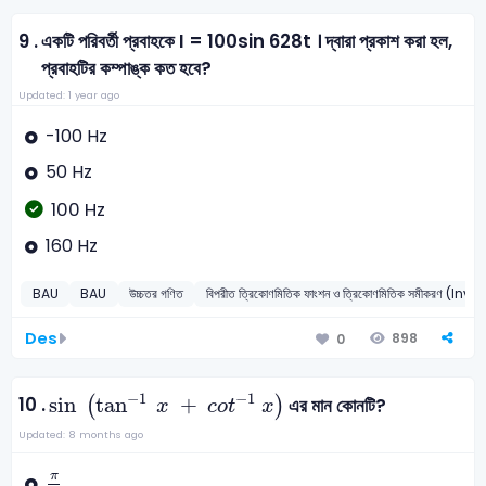
9 .
একটি পরিবর্তী প্রবাহকে I = 100sin 628t । দ্বারা প্রকাশ করা হল,
প্রবাহটির কম্পাঙ্ক কত হবে?
Updated: 1 year ago
-100 Hz
50 Hz
100 Hz
160 Hz
BAU
BAU
উচ্চতর গণিত
বিপরীত ত্রিকোণমিতিক ফাংশন ও ত্রিকোণমিতিক সমীক
Des
898
0
sin
(
tan
-
1
x
+
c
o
t
-
1
x
)
−
1
−
1
10 .
sin
tan
+
(
)
এর মান কোনটি?
x
c
o
t
x
Updated: 8 months ago
π
2
π