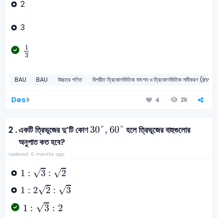
2
3
1
3
1
3
BAU
BAU
উচ্চতর গণিত
বিপরীত ত্রিকোণমিতিক ফাংশন ও ত্রিকোণমিতিক সমীক
Des
2k
4
30
°
,
60
°
30
°
,
60
°
2 .
একটি ত্রিভূজের দু’টি কোণ
হলে ত্রিভূজের বাহুগুলোর
অনুপাত কত হবে?
Updated: 6 months ago
1
:
3
:
2
√
√
1
:
3
:
2
1
:
2
2
:
3
√
√
1
:
2
2
:
3
1
:
3
:
2
√
1
:
3
:
2