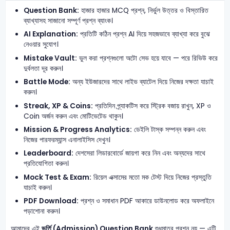
Question Bank:
হাজার হাজার MCQ প্রশ্ন, নির্ভুল উত্তর ও বিস্তারিত
ব্যাখ্যাসহ সাজানো সম্পূর্ণ প্রশ্ন ব্যাংক।
AI Explanation:
প্রতিটি কঠিন প্রশ্ন AI দিয়ে সহজভাবে ব্যাখ্যা করে বুঝে
নেওয়ার সুযোগ।
Mistake Vault:
ভুল করা প্রশ্নগুলো অটো সেভ হয়ে যাবে — পরে রিভিউ করে
দুর্বলতা দূর করুন।
Battle Mode:
অন্য ইউজারদের সাথে লাইভ ব্যাটেল দিয়ে নিজের দক্ষতা যাচাই
করুন।
Streak, XP & Coins:
প্রতিদিন প্র্যাকটিস করে স্ট্রিক বজায় রাখুন, XP ও
Coin অর্জন করুন এবং মোটিভেটেড থাকুন।
Mission & Progress Analytics:
ডেইলি টাস্ক সম্পন্ন করুন এবং
নিজের পারফরম্যান্স এনালাইসিস দেখুন।
Leaderboard:
দেশসেরা লিডারবোর্ডে জায়গা করে নিন এবং অন্যদের সাথে
প্রতিযোগিতা করুন।
Mock Test & Exam:
রিয়েল এক্সামের মতো মক টেস্ট দিয়ে নিজের প্রস্তুতি
যাচাই করুন।
PDF Download:
প্রশ্ন ও সমাধান PDF আকারে ডাউনলোড করে অফলাইনে
পড়াশোনা করুন।
আমাদের এই
ভর্তি (Admission) Question Bank
শুধুমাত্র প্রশ্ন নয় — এটি