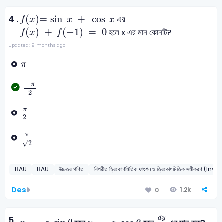
f
x
=
sin
x
+
cos
x
(
)
=
sin
+
cos
4 .
এর
f
x
x
x
f
x
+
f
(
-
1
)
=
0
(
)
+
(
−
1
)
=
0
হলে x এর মান কোনটি?
f
x
f
Updated: 9 months ago
π
π
-
π
2
−
π
2
π
2
π
2
π
2
π
√
2
BAU
BAU
উচ্চতর গণিত
বিপরীত ত্রিকোণমিতিক ফাংশন ও ত্রিকোণমিতিক সমীক
Des
1.2k
0
d
y
d
x
x
=
a
sin
θ
y
=
a
cos
θ
5 .
d
y