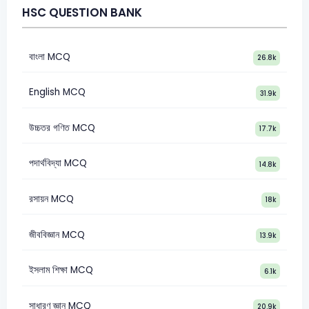
HSC QUESTION BANK
বাংলা MCQ
26.8k
English MCQ
31.9k
উচ্চতর গণিত MCQ
17.7k
পদার্থবিদ্যা MCQ
14.8k
রসায়ন MCQ
18k
জীববিজ্ঞান MCQ
13.9k
ইসলাম শিক্ষা MCQ
6.1k
সাধারণ জ্ঞান MCQ
20.9k