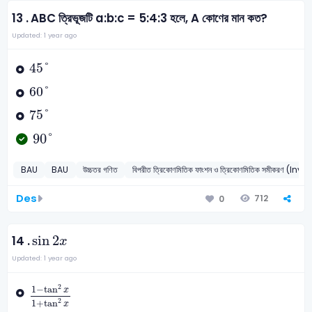
13 .
ABC ত্রিভূজটি ‍a:b:c = 5:4:3 হলে, A কোণের মান কত?
Updated: 1 year ago
45
°
45
°
60
°
60
°
75
°
75
°
90
°
90
°
BAU
BAU
উচ্চতর গণিত
বিপরীত ত্রিকোণমিতিক ফাংশন ও ত্রিকোণমিতিক সমীক
Des
712
0
sin
2
x
sin
2
14 .
x
Updated: 1 year ago
1
-
tan
2
x
1
+
tan
2
x
2
1
−
tan
x
2
1
+
tan
x