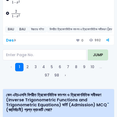
2
1
−
x
2
1
-
x
2
2
2
1
−
x
BAU
BAU
উচ্চতর গণিত
বিপরীত ত্রিকোণমিতিক ফাংশন ও ত্রিকোণমিতিক সমীক
Des
992
0
JUMP
‹
1
2
3
4
5
6
7
8
9
10
...
97
98
›
কেন এইচএসসি বিপরীত ত্রিকোণমিতিক ফাংশন ও ত্রিকোণমিতিক সমীকরণ
(Inverse Trigonometric Functions and
Trigonometric Equations) ভর্তি (Admission) MCQ
(বহুনির্বাচনী) প্রশ্ন ব্যাংকটি সেরা?