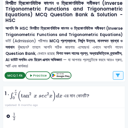
বিপরীত ত্রিকোণমিতিক ফাংশন ও ত্রিকোণমিতিক সমীকরণ (Inverse
Trigonometric Functions and Trigonometric
Equations) MCQ Question Bank & Solution -
HSC
আপনি কি HSC বিপরীত ত্রিকোণমিতিক ফাংশন ও ত্রিকোণমিতিক সমীকরণ (Inverse
Trigonometric Functions and Trigonometric Equations)
ভর্তি (Admission) পরীক্ষার
MCQ প্রশ্নব্যাংক, নির্ভুল উত্তর, মানসম্মত ব্যাখ্যা ও
সমাধান
খুঁজছেন? তাহলে আপনি সঠিক জায়গায় এসেছেন। এখানে আপনি পাবেন
Question Bank
, যেখানে রয়েছে
বিগত সকল সালের প্রশ্ন, অধ্যায়ভিত্তিক প্র্যাকটিস,
AI ডাউট সলভিং এবং রিয়েল এক্সাম অভিজ্ঞতা
— যা আপনার প্রস্তুতিকে করবে আরও দ্রুত,
স্মার্ট এবং কার্যকর।
MCQ:
1.4k
Practice
∫
0
π
4
(
tan
2
x
s
e
c
2
x
)
d
x
(
)
π
1 .
2
2
tan
∫
এর মান কোনটি?
4
x
s
e
c
x
d
x
0
Updated: 8 months ago
1
2
1
2