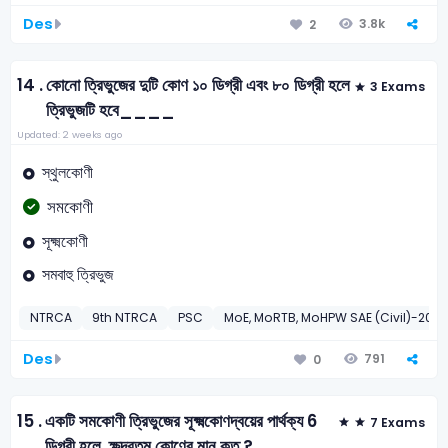
Des
3.8k
2
14 .
কোনো ত্রিভুজের দুটি কোণ ১০ ডিগ্রী এবং ৮০ ডিগ্রী হলে
3 Exams
ত্রিভুজটি হবে____
Updated: 2 weeks ago
স্থুলকোণী
সমকোণী
সূক্ষ্মকোণী
সমবাহু ত্রিভুজ
NTRCA
9th NTRCA
PSC
MoE, MoRTB, MoHPW SAE (Civil)-2015
Des
791
0
15 .
একটি সমকোণী ত্রিভুজের সূক্ষ্মকোণদ্বয়ের পার্থক্য 6
7 Exams
ডিগ্রী হলে, ক্ষুদ্রতম কোণের মান কত ?