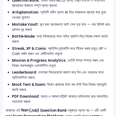
Question Bank:
হাজার হাজার MCQ প্রশ্ন, নির্ভুল উত্তর ও বিস্তারিত
ব্যাখ্যাসহ সাজানো সম্পূর্ণ প্রশ্ন ব্যাংক।
AI Explanation:
প্রতিটি কঠিন প্রশ্ন AI দিয়ে সহজভাবে ব্যাখ্যা করে বুঝে
নেওয়ার সুযোগ।
Mistake Vault:
ভুল করা প্রশ্নগুলো অটো সেভ হয়ে যাবে — পরে রিভিউ করে
দুর্বলতা দূর করুন।
Battle Mode:
অন্য ইউজারদের সাথে লাইভ ব্যাটেল দিয়ে নিজের দক্ষতা যাচাই
করুন।
Streak, XP & Coins:
প্রতিদিন প্র্যাকটিস করে স্ট্রিক বজায় রাখুন, XP ও
Coin অর্জন করুন এবং মোটিভেটেড থাকুন।
Mission & Progress Analytics:
ডেইলি টাস্ক সম্পন্ন করুন এবং
নিজের পারফরম্যান্স এনালাইসিস দেখুন।
Leaderboard:
দেশসেরা লিডারবোর্ডে জায়গা করে নিন এবং অন্যদের সাথে
প্রতিযোগিতা করুন।
Mock Test & Exam:
রিয়েল এক্সামের মতো মক টেস্ট দিয়ে নিজের প্রস্তুতি
যাচাই করুন।
PDF Download:
প্রশ্ন ও সমাধান PDF আকারে ডাউনলোড করে অফলাইনে
পড়াশোনা করুন।
আমাদের এই
নিয়োগ (Job) Question Bank
শুধুমাত্র প্রশ্ন নয় — এটি একটি