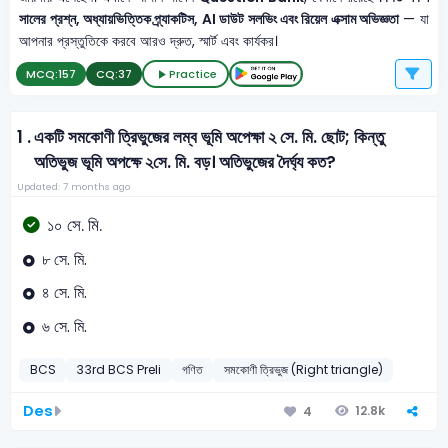
সালের প্রশ্ন, অধ্যায়ভিত্তিক প্র্যাকটিস, AI ডাউট সলভিং এবং রিয়েল এক্সাম অভিজ্ঞতা
— যা
আপনার প্রস্তুতিকে করবে আরও দ্রুত, স্মার্ট এবং কার্যকর।
MCQ:
157
CQ:
37
Practice
1 .
একটি সমকোণী ত্রিভুজের লম্ব ভূমি অপেক্ষা ২ সে. মি. ছোট; কিন্তু
অতিভুজ ভূমি অপক্ষে ২সে. মি. বড়। অতিভুজের দৈর্ঘ্য কত?
Updated: 7 months ago
১০ সে. মি.
৮ সে. মি.
৪ সে. মি.
৬ সে. মি.
BCS
33rd BCS Preli
গণিত
সমকোণী ত্রিভুজ (Right triangle)
Des
12.8k
4