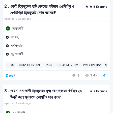
2 .
একটি ত্রিভুজের দুটি কোণের পরিমাণ ৩৫ডিগ্রি ও
6 Exams
৫৫ডিগ্রি। ত্রিভুজটি কোন ধরনের?
Updated: 2 weeks ago
সমকোণী
সমবাহু
সমদ্বিবাহু
স্থুলকোণী
BCS
33rd BCS Preli
PSC
BR ASM-2022
PMG Khulna – Mail
Des
3.4k
4
3 .
কোনো সমকোণী ত্রিভুজের সূক্ষ্ম কোণদ্বয়ের পার্থক্য ২০
2 Exams
ডিগ্রী হলে ক্ষুদ্রতম কোণটির মান কত?
Updated: 2 weeks ago