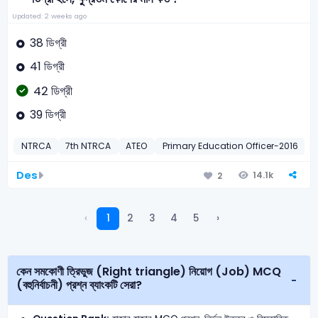
Updated: 2 weeks ago
38 ডিগ্রী
41 ডিগ্রী
42 ডিগ্রী
39 ডিগ্রী
NTRCA
7th NTRCA
ATEO
Primary Education Officer-2016
1
Des
14.1k
2
‹
1
2
3
4
5
›
কেন সমকোণী ত্রিভুজ (Right triangle) নিয়োগ (Job) MCQ
(বহুনির্বাচনী) প্রশ্ন ব্যাংকটি সেরা?