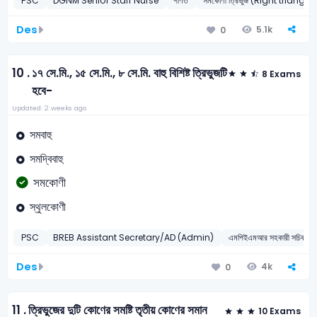
PSC
DGNM Senior Staff Nurse
গণিত
সমকোণী ত্রিভুজ (Right triangle)
Des
5.1k
0
10 .
১৭ সে.মি., ১৫ সে.মি., ৮ সে.মি. বাহু বিশিষ্ট ত্রিভুজটি
8 Exams
হবে-
Updated: 2 weeks ago
সমবাহু
সমদ্বিবাহু
সমকোণী
স্থুলকোণী
PSC
BREB Assistant Secretary/AD (Admin)
এমপিইএমআর সহকারী সচিব/সহ
Des
4k
0
11 .
ত্রিভুজের দুটি কোণের সমষ্টি তৃতীয় কোণের সমান
10 Exams