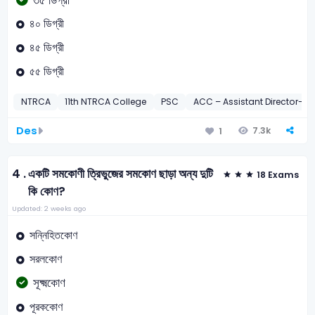
৩৫ ডিগ্রী
৪০ ডিগ্রী
৪৫ ডিগ্রী
৫৫ ডিগ্রী
NTRCA
11th NTRCA College
PSC
ACC – Assistant Director-20
Des
7.3k
1
4 .
একটি সমকোণী ত্রিভুজের সমকোণ ছাড়া অন্য দুটি
18 Exams
কি কোণ?
Updated: 2 weeks ago
সন্নিহিতকোণ
সরলকোণ
সূক্ষ্মকোণ
পূরককোণ