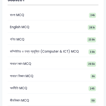
বাংলা MCQ
24k
English MCQ
28.1k
গণিত MCQ
23.9k
কম্পিউটার ও তথ্য প্রযুক্তি (Computer & ICT) MCQ
3.9k
সাধারণ জ্ঞান MCQ
29.5k
সাধারণ বিজ্ঞান MCQ
6k
অর্থনীতি MCQ
245
জীববিজ্ঞান MCQ
119