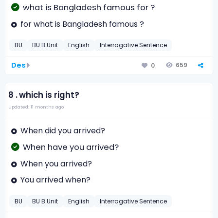
what is Bangladesh famous for ?
for what is Bangladesh famous ?
BU
BU B Unit
English
Interrogative Sentence
Des
659
0
8 .
which is right?
Updated: 11 months ago
When did you arrived?
When have you arrived?
When you arrived?
You arrived when?
BU
BU B Unit
English
Interrogative Sentence