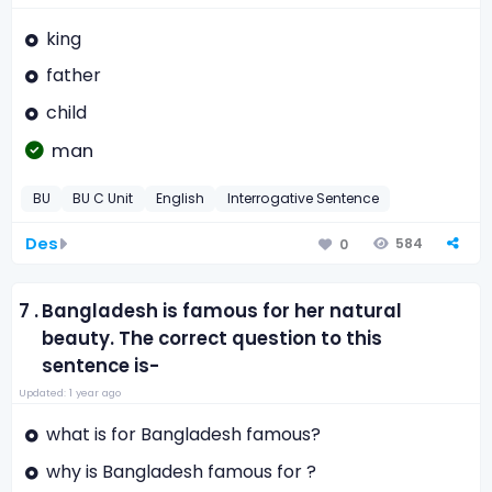
king
father
child
man
BU
BU C Unit
English
Interrogative Sentence
Des
584
0
7 .
Bangladesh is famous for her natural
beauty. The correct question to this
sentence is-
Updated: 1 year ago
what is for Bangladesh famous?
why is Bangladesh famous for ?