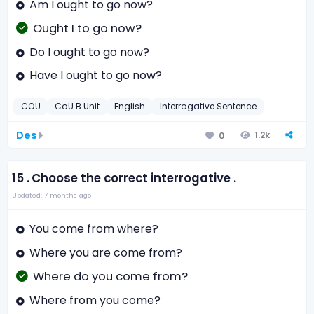
Am I ought to go now?
Ought I to go now?
Do I ought to go now?
Have I ought to go now?
COU
CoU B Unit
English
Interrogative Sentence
Des
1.2k
0
15 .
Choose the correct interrogative .
Updated: 7 months ago
You come from where?
Where you are come from?
Where do you come from?
Where from you come?