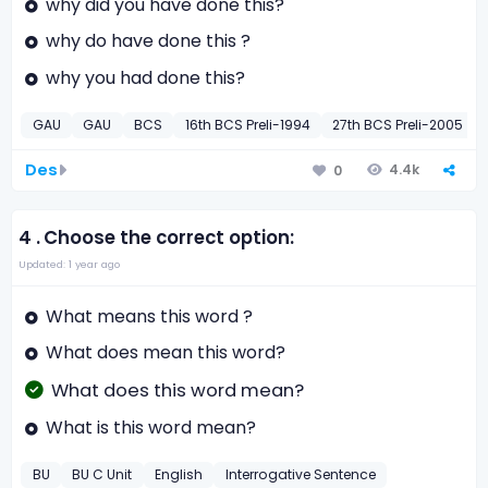
why did you have done this?
why do have done this ?
why you had done this?
GAU
GAU
BCS
16th BCS Preli-1994
27th BCS Preli-2005
Des
4.4k
0
4 .
Choose the correct option:
Updated: 1 year ago
What means this word ?
What does mean this word?
What does this word mean?
What is this word mean?
BU
BU C Unit
English
Interrogative Sentence