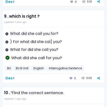
Des
518
0
9 .
which is right ?
Updated: 1 year ago
What did she call you for?
) For what did she cal] you?
What for did she call you?
What did she call for you?
BU
BU B Unit
English
Interrogative Sentence
Des
508
0
10 .
“Find the correct sentence.
Updated: 1 year ago