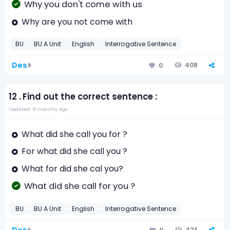
Why you don't come with us
Why are you not come with
BU
BU A Unit
English
Interrogative Sentence
Des
408
0
12 .
Find out the correct sentence :
Updated: 9 months ago
What did she call you for ?
For what did she call you ?
What for did she cal you?
What did she call for you ?
BU
BU A Unit
English
Interrogative Sentence
Des
423