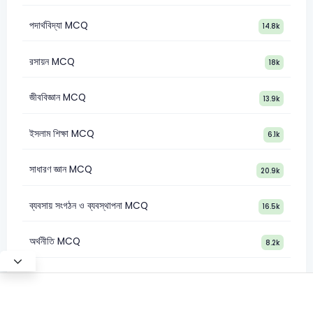
পদার্থবিদ্যা MCQ
14.8k
রসায়ন MCQ
18k
জীববিজ্ঞান MCQ
13.9k
ইসলাম শিক্ষা MCQ
6.1k
সাধারণ জ্ঞান MCQ
20.9k
ব্যবসায় সংগঠন ও ব্যবস্থাপনা MCQ
16.5k
অর্থনীতি MCQ
8.2k
Test Mode