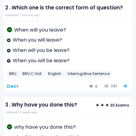
2 .
Which one is the correct form of question?
Updated: 7 months ago
When will you leave?
When you will leave?
When will you be leave?
When you will be leave?
BRU
BRU C Unit
English
Interrogative Sentence
Des
761
0
3 .
Why have you done this?
23 Exams
Updated: 2 weeks ago
why have you done this?