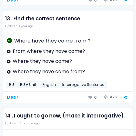
0
13 .
Find the correct sentence :
Updated: 1 year ago
Where have they come from ?
From where they have come?
Where they have come?
Where they have come from?
BU
BU A Unit
English
Interrogative Sentence
Des
426
0
14 .
I ought to go now, (make it interrogative)
Updated: 7 months ago