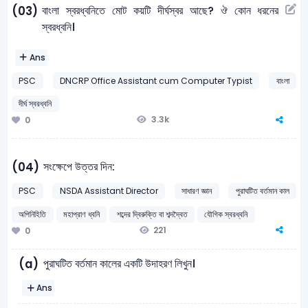
বাংলা স্বরধ্বনিতে মোট কয়টি দীর্ঘস্বর আছে? ঔ কোন ধরনের
(03)
স্বরধ্বনি।
Ans
PSC
DNCRP Office Assistant cum Computer Typist
বাংলা
দীর্ঘ স্বরধ্বনি
3.3k
0
সংক্ষেপে উত্তর দিন:
(04)
PSC
NSDA Assistant Director
সাধারণ জ্ঞান
পুরাঘটিত বর্তমান কাল
অপিনিহিতি
মহাপ্রাণ ধ্বনি
শব্দের দ্বিরুক্তি বা শব্দদ্বৈত
যৌগিক স্বরধ্বনি
221
0
পুরাঘটিত বর্তমান কালের একটি উদাহরণ লিখুন।
(a)
Ans