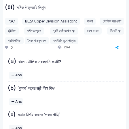
(01)
সঠিক উত্তরটি লিখুন:
PSC
BEZA Upper Division Assistant
বাংলা
মৌলিক স্বরধ্বনি
স্ত্রীলিঙ্গ
ষষ্ঠী-তৎপুরুষ
প্রতিশব্দ/সমার্থক শব্দ
করণ কারক
বিদেশি শব্দ
প্রাতিপাদিক
সৈয়দ শামসুল হক
বলাইচাঁদ মুখোপাধ্যায়
264
0
(a)
বাংলা মৌলিক স্বরধ্বনি কয়টি?
Ans
(b)
'কুমার' শব্দের স্ত্রী লিঙ্গ কি?
Ans
(c)
সমাস নির্ণয় করুনঃ ‘গরুর গাড়ি'।
Ans