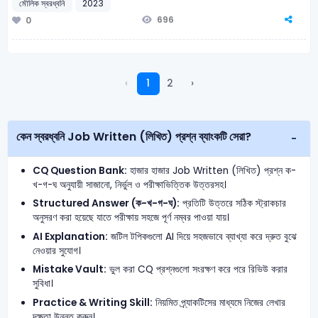
মৌলিক স্বরধ্বনি
2023
696
0
‹
1
2
›
কেন স্বরধ্বনি Job Written (লিখিত) প্রশ্ন ব্যাংকটি সেরা?
CQ Question Bank:
হাজার হাজার Job Written (লিখিত) প্রশ্ন ক-
খ-গ-ঘ অনুযায়ী সাজানো, নির্ভুল ও পরীক্ষাভিত্তিক উত্তরসহ।
Structured Answer (ক-খ-গ-ঘ):
প্রতিটি উত্তরে সঠিক স্ট্রাকচার
অনুসরণ করা হয়েছে যাতে পরীক্ষায় সহজে পূর্ণ নম্বর পাওয়া যায়।
AI Explanation:
জটিল টপিকগুলো AI দিয়ে সহজভাবে ব্যাখ্যা করে দ্রুত বুঝে
নেওয়ার সুযোগ।
Mistake Vault:
ভুল করা CQ প্রশ্নগুলো সংরক্ষণ করে পরে রিভিউ করার
সুবিধা।
Practice & Writing Skill:
নিয়মিত প্র্যাকটিসের মাধ্যমে নিজের লেখার
দক্ষতা উন্নত করুন।