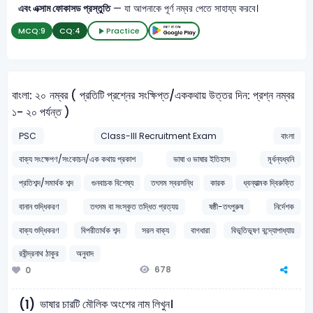
এবং এক্সাম ফোকাসড প্রস্তুতি
— যা আপনাকে পূর্ণ নম্বর পেতে সাহায্য করবে।
MCQ:
9
CQ:
4
Practice
বাংলা: ২০ নম্বর ( প্রতিটি প্রশ্নের সংক্ষিপ্ত/এককথায় উত্তর দিন: প্রশ্ন নম্বর
১- ২০ পর্যন্ত )
PSC
Class-III Recruitment Exam
বাংলা
বাক্য সংক্ষেপণ/সংকোচন/এক কথায় প্রকাশ
ভাষা ও ভাষার ইতিহাস
মূর্ধন্যধ্বনি
প্রতিশব্দ/সমার্থক শব্দ
গুনবাচক বিশেষ্য
তৎসম স্বরসন্ধি
কারক
ধ্বন্যাত্মক দ্বিরুক্তি
বানান শুদ্ধিকরণ
তৎসম বা সংস্কৃত তদ্ধিত প্রত্যয়
ষষ্ঠী-তৎপুরুষ
নির্দেশক
বাক্য শুদ্ধিকরণ
বিপরীতার্থক শব্দ
সরল বাক্য
বাগধারা
বিভূতিভূষণ বন্দ্যোপাধ্যায়
রবীন্দ্রনাথ ঠাকুর
অনুবাদ
678
0
ভাষার চারটি মৌলিক অংশের নাম লিখুন।
(1)