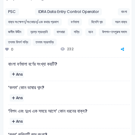
PSC
IDRA Data Entry Control Operator
বাংলা
বাক্য সংক্ষেপণ/সংকোচন/এক কথায় প্রকাশ
বর্ণমালা
বিদেশি শব্দ
সরল বাক্য
জসীম উদ্দীন
হ্রস্ব স্বরধ্বনি
বাগধারা
সন্ধি
বচন
উপপদ-তৎপুরুষ সমাস
তৎসম বিসর্গ সন্ধি
তৎসম স্বরসন্ধি
232
0
বাংলা বর্ণমালা বর্ণের সংখ্যা কয়টি?
Ans
‘কলম’ কোন ভাষার শব্দ?
Ans
‘বিপদ এবং দুঃখ এক সময়ে আসে’ কোন ধরনের বাক্য?
Ans
‘কবর’ কবিতাটি কার রচনা?