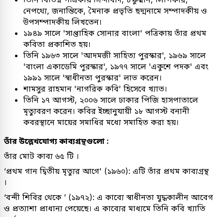
নেপথ্যে, জনান্তিকে, মৈনাক প্রভৃতি ছদ্মনামে সম্পাদকীয় ও
উপসম্পাদকীয় লিখতেন।
১৯৪৯ সালে 'সাপ্তাহিক সোনার বাংলা' পত্রিকায় তাঁর প্রথম
কবিতা প্রকাশিত হয়।
তিনি ১৯৬৩ সালে 'আদমজী সাহিত্য পুরস্কার', ১৯৬৯ সালে
'বাংলা একাডেমি পুরস্কার', ১৯৭৭ সালে 'একুশে পদক' এবং
১৯৯১ সালে 'স্বাধীনতা পুরস্কার' লাভ করেন।
শামসুর রাহমান 'নাগরিক কবি' হিসেবে খ্যাত।
তিনি ১৭ আগস্ট, ২০০৬ সালে ঢাকার পিজি হাসপাতালে
মৃত্যুবরণ করেন। কবির ইচ্ছানুযায়ী ১৮ আগস্ট বনানী
কবরস্থানে মায়ের সমাধির মধ্যে সমাহিত করা হয়।
তাঁর উল্লেখযোগ্য কাব্যগ্রন্থগুলো :
তাঁর মোট কাব্য ৬৫ টি ।
‘প্রথম গান দ্বিতীয় মৃত্যুর আগে' (১৯৬০): এটি তাঁর প্রথম কাব্যগ্রন্থ
।
‘বন্দী শিবির থেকে ’ (১৯৭২): এ কাব্যে স্বাধীনতা যুদ্ধকালীন আবেগ
ও প্রত্যাশা প্রাধান্য পেয়েছে। এ কাব্যের মাধ্যমে তিনি কবি খ্যাতি