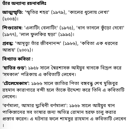
তাঁর অন্যান্য রচনাবলিঃ
আত্মস্মৃতি:
'স্মৃতির শহর' (১৯৭৯), 'কালের ধূলোয় লেখা'
(২০০৪)।
শিশুতোষ:
'এলাটিং বেলাটিং' (১৯৭৫), 'ধান ভানলে কুঁড়ো দেবো'
(১৯৭৭), 'লাল ফুলকির ছড়া' (১৯৯৫)।
প্রবন্ধ:
'আমৃত্যু তাঁর জীবনানন্দ' (১৯৮৬), 'কবিতা এক ধরনের
আশ্রয়' (২০০২)।
বিখ্যাত কবিতা :
‘হাতির শুড়’:
১৯৫৮ সালে স্বৈরশাসক আইয়ুব খানকে বিদ্রূপ করে
‘সমকাল' পত্রিকায় এ কবিতাটি লেখেন।
‘টেলেমেকাস’:
১৯৬৬ সালে জাতির পিতা বঙ্গবন্ধু শেখ মুজিবুর
রহমান কারাগারে বন্দী হলে তাঁকে উদ্দেশ্য করে তিনি এ কবিতাটি
লেখেন।
‘বর্ণমালা, আমার দুঃখিনী বর্ণমালা': ১৯৬৮ সালে আইয়ুব খান
পাকিস্তানের সব ভাষার জন্য অভিন্ন রোমান হরফ চালু করার
প্রস্তাব করেন। এ ঘটনার ফলে শামসুর রাহমান এ কবিতাটি লেখেন
।