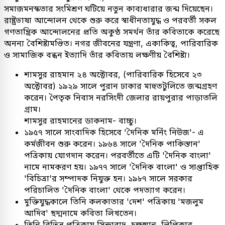
সমাজমনস্কতার সংমিশ্রণ ঘটিয়ে নতুন কাব্যধারার জন্ম দিয়েছেন।
রাষ্ট্রভাষা আন্দোলন থেকে শুরু করে স্বাধীনতাযুদ্ধ ও পরবর্তী সকল
গণতান্ত্রিক আন্দোলনের প্রতি অকুণ্ঠ সমর্থন তাঁর কবিতাকে করেছে
অনন্য বৈশিষ্ট্যমণ্ডিত। নগর জীবনের যন্ত্রণা, একাকিত্ব, পারিবারিক
ও সামাজিক বন্ধন ইত্যাদি তাঁর কবিতায় লক্ষণীয় বৈশিষ্ট্য।
শামসুর রাহমান ২৪ অক্টোবর, (পারিবারিক হিসেবে ২৩
অক্টোবর) ১৯২৯ সালে পুরান ঢাকার মাহুতটুলিতে জন্মগ্রহণ
করেন। পৈতৃক নিবাস নরসিংদী জেলার রায়পুরার পাড়াতলি
গ্রাম।
শামসুর রাহমানের ডাকনাম- বাচ্চু।
১৯৫৭ সালে সাংবাদিক হিসেবে 'দৈনিক মর্নিং নিউজ'- এ
কর্মজীবন শুরু করেন। ১৯৬৪ সালে 'দৈনিক পাকিস্তান'
পত্রিকায় যোগদান করেন। পরবর্তীতে এটি 'দৈনিক বাংলা'
নামে নামকরণ হয়। ১৯৭৭ সালে 'দৈনিক বাংলা' ও সাপ্তাহিক
'বিচিত্রা'র সম্পাদক নিযুক্ত হন। ১৯৮৭ সালে সরকার
পরিচালিত 'দৈনিক বাংলা' থেকে পদত্যাগ করেন।
মুক্তিযুদ্ধকালে তিনি কলকাতার 'দেশ' পত্রিকায় 'মজলুম
আদিব' ছদ্মনামে কবিতা লিখতেন।
তিনি বিভিন্ন পত্রিকায় সিন্দাবাদ, চক্ষুষ্মান, লিপিকার,