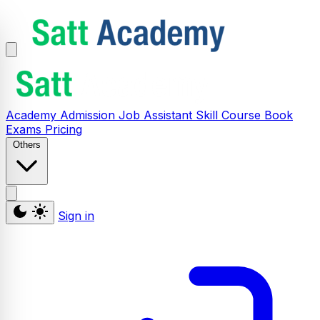
Academy
Admission
Job Assistant
Skill
Course
Book
Exams
Pricing
Others
Sign in