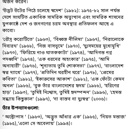
অর্জন করেন।
‘উদ্ভট উটের পিঠে চলেছে স্বদেশ' (১৯৮২): ১৯৭৫-৮২ সাল পর্যন্ত
দেশে সংঘটিত একাধিক সামরিক অভ্যুত্থান এবং সামরিক শাসনের
যুপকাষ্ঠে দেশ ও জনগণের চরম অবস্থার প্রতিফলন আছে এ
কাব্যে।
‘রৌদ্র করোটিতে' (১৯৬৩), 'বিধ্বস্ত নীলিমা' (১৯৬৭), ‘নিরালোকে
দিব্যরথ’ (১৯৬৮), ‘নিজ বাসভূমে' (১৯৭০), ‘দুঃসময়ের মুখোমুখি'
(১৯৭৩), 'ফিরিয়ে নাও ঘাতককাটা' (১৯৭৪), ‘আদিগন্ত নগ্ন
পদধ্বনি' (১৯৭৪), ‘এক ধরনের অহংকার' (১৯৭৫), ‘আমি
অনাহারী' (১৯৭৬), ‘শূন্যতায় তুমি শোকসভা' (১৯৭৭), ‘বাংলাদেশ
স্বপ্ন দ্যাখে' (১৯৭৭), ‘প্রতিদিন ঘরহীন ঘরে' (১৯৭৮), 'প্রেমের
কবিতা' (১৯৮১), ‘ইকারুসের আকাশ' (১৯৮২), ‘এক ফোঁটা কেমন
অনল' (১৯৮৬), ‘বুক তাঁর বাংলাদেশের হৃদয়’ (১৯৮৮), ‘হরিণের
হাড়' (১৯৯৩), ‘তুমিই নিঃশ্বাস, তুমিই হৃদস্পন্দন' (১৯৯৬), ‘হেমন্ত
সন্ধ্যায় কিছুকাল' (১৯৯৭), ‘না বাস্তব না দুঃস্বপ্ন' (২০০৬)।
তাঁর উপন্যাসগুলো:
‘ অক্টোপাস ' (১৯৮৩), ‘অদ্ভুত আঁধার এক’ (১৯৮৫), ‘নিয়ত মন্তাজ'
(১৯৮৫),‘এলো সে অবেলায়’ (১৯৯৪)।