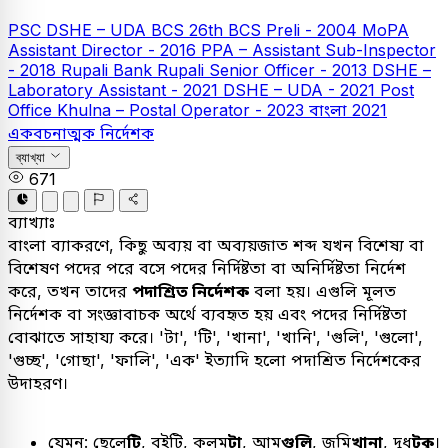
PSC
DSHE – UDA
BCS
26th BCS Preli - 2004
MoPA
Assistant Director - 2016
PPA – Assistant Sub-Inspector
- 2018
Rupali Bank
Rupali Senior Officer - 2013
DSHE –
Laboratory Assistant - 2021
DSHE – UDA - 2021
Post
Office Khulna – Postal Operator - 2023
বাংলা
2021
একবচনাত্মক নির্দেশক
ব্যাখ্যা
671
ব্যাখ্যাঃ
বাংলা ব্যাকরণে, কিছু অব্যয় বা অব্যয়জাত শব্দ যখন বিশেষ্য বা
বিশেষণ পদের পরে বসে পদের নির্দিষ্টতা বা অনির্দিষ্টতা নির্দেশ
করে, তখন তাদের
পদাশ্রিত নির্দেশক
বলা হয়। এগুলি মূলত
নির্দেশক বা সংজ্ঞাবাচক অর্থে ব্যবহৃত হয় এবং পদের নির্দিষ্টতা
বোঝাতে সাহায্য করে। 'টা', 'টি', 'খানা', 'খানি', 'গুলি', 'গুলো',
'গুচ্ছ', 'গোছা', 'ফালি', 'এক' ইত্যাদি হলো পদাশ্রিত নির্দেশকের
উদাহরণ।
যেমন: ছেলে
টি
, বইটি, কলম
টা
, আম
গুলি
, জমি
খানা
, দুধ
টুকু
।