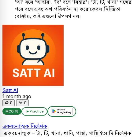
'আ' বসে 'আহার', 'বি' বসে 'বিহার'। 'টা, টি, খানা' শব্দের
পরে বসে এবং অর্থ পরিবর্তন না করে কেবল নির্দিষ্টতা
বোঝায়, তাই এগুলো উপসর্গ নয়।
Satt AI
1 month ago
0
0
MCQ:
18
Practice
একবচনাত্মক নির্দেশক
একবচনাত্মক – টা, টি, খানা, খানি, গাছা, গাছি ইত্যাদি নির্দেশক