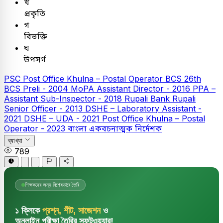
খ
প্রকৃতি
গ
বিভক্তি
ঘ
উপসর্গ
PSC
Post Office Khulna – Postal Operator
BCS
26th
BCS Preli - 2004
MoPA Assistant Director - 2016
PPA –
Assistant Sub-Inspector - 2018
Rupali Bank
Rupali
Senior Officer - 2013
DSHE – Laboratory Assistant -
2021
DSHE – UDA - 2021
Post Office Khulna – Postal
Operator - 2023
বাংলা
একবচনাত্মক নির্দেশক
ব্যাখ্যা
789
শিক্ষকদের জন্য বিশেষভাবে তৈরি
১ ক্লিকে
প্রশ্ন, শীট, সাজেশন
ও
অনলাইন পরীক্ষা তৈরির সফটওয়্যার!