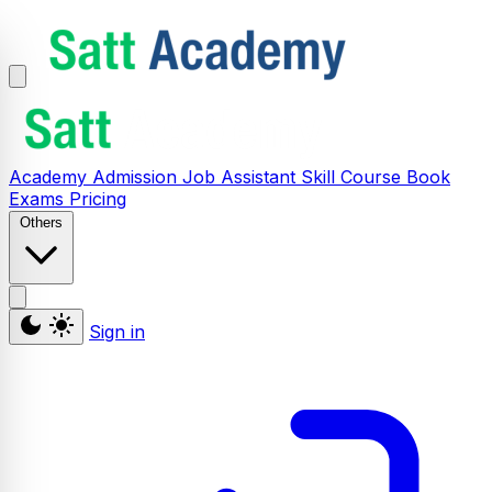
Academy
Admission
Job Assistant
Skill
Course
Book
Exams
Pricing
Others
Sign in