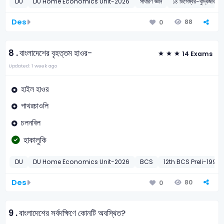
DU
DU Home Economics Unit-2026
সাধারণ জ্ঞান
১৪ ডিসেম্বর-বুদ্ধিজীবী দি
Des
88
0
8 .
বাংলাদেশের বৃহত্তম হাওর-
14 Exams
Updated: 1 week ago
হাইল হাওর
পাথরচাওলি
চলনবিল
হাকালুকি
DU
DU Home Economics Unit-2026
BCS
12th BCS Preli-1991
Des
80
0
9 .
বাংলাদেশের সর্বদক্ষিণে কোনটি অবস্থিত?