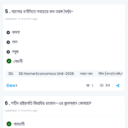
5 .
আলোর বর্ণালিতে সবচেয়ে কম তরঙ্গ দৈর্ঘ্য-
Updated: 4 months ago
কমলা
লাল
সবুজ
বেগুনী
DU
DU Home Economics Unit-2026
সাধারণ জ্ঞান
বিবিধ (বাংলা,ইংরেজি,গণিত,ত
Des
89
1
6 .
শহীদ রাষ্ট্রপতি জিয়াউর রহমান-এর জন্মস্থান কোথায়?
Updated: 4 months ago
গাবতলী