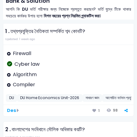
Bank & Solution
আপনি কি
DU
ভর্তি পরীক্ষার জন্য নিজেকে প্রস্তুত করছেন? ভর্তি যুদ্ধে টিকে থাকার
সবচেয়ে কার্যকর উপায় হলো
বিগত বছরের প্রশ্ন নিয়মিত প্র্যাকটিস করা
।
1 .
তথ্যপ্রযুক্তির নৈতিকতা সম্পর্কিত শব্দ কোনটি?
Updated: 1 week ago
Firewall
Cyber law
Algorithm
Compiler
DU
DU Home Economics Unit-2026
সাধারণ জ্ঞান
আলোচিত বর্তমান প্রযুক্তি
Des
98
1
2 .
বাংলাদেশের সংবিধানে মৌলিক অধিকার কয়টি?