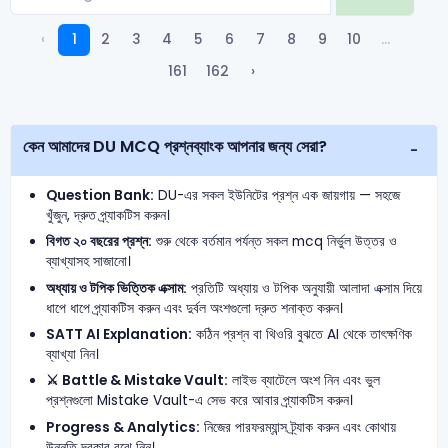
‹
1
2
3
4
5
6
7
8
9
10
...
161
162
›
কেন আমাদের DU MCQ প্রশ্নব্যাংক আপনার জন্য সেরা?
Question Bank:
DU-এর সকল ইউনিটের প্রশ্ন এক জায়গায় — সহজে
খুঁজুন, দ্রুত প্র্যাকটিস করুন।
বিগত ২০ বছরের প্রশ্ন:
শুরু থেকে বর্তমান পর্যন্ত সকল mcq নির্ভুল উত্তর ও
ব্যাখ্যাসহ সাজানো।
অধ্যায় ও টপিক ভিত্তিক এক্সাম:
প্রতিটি অধ্যায় ও টপিক অনুযায়ী আলাদা এক্সাম দিয়ে
ধাপে ধাপে প্র্যাকটিস করুন এবং দুর্বল অংশগুলো দ্রুত শনাক্ত করুন।
SATT AI Explanation:
কঠিন প্রশ্ন বা থিওরি বুঝতে AI থেকে তাৎক্ষণিক
ব্যাখ্যা নিন।
⚔️ Battle & Mistake Vault:
লাইভ ব্যাটেলে অংশ নিন এবং ভুল
প্রশ্নগুলো Mistake Vault-এ সেভ করে আবার প্র্যাকটিস করুন।
Progress & Analytics:
নিজের পারফরম্যান্স ট্র্যাক করুন এবং কোথায়
উন্নতি দরকার বুঝে নিন।