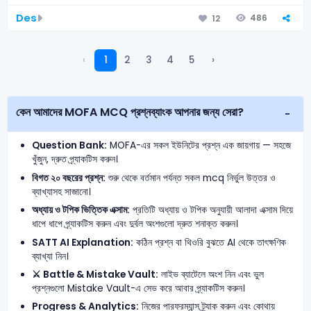
Des
486
12
‹
1
2
3
4
5
›
কেন আমাদের MOFA MCQ প্রশ্নব্যাংক আপনার জন্য সেরা?
Question Bank:
MOFA-এর সকল ইউনিটের প্রশ্ন এক জায়গায় — সহজে
খুঁজুন, দ্রুত প্র্যাকটিস করুন।
বিগত ২০ বছরের প্রশ্ন:
শুরু থেকে বর্তমান পর্যন্ত সকল mcq নির্ভুল উত্তর ও
ব্যাখ্যাসহ সাজানো।
অধ্যায় ও টপিক ভিত্তিক এক্সাম:
প্রতিটি অধ্যায় ও টপিক অনুযায়ী আলাদা এক্সাম দিয়ে
ধাপে ধাপে প্র্যাকটিস করুন এবং দুর্বল অংশগুলো দ্রুত শনাক্ত করুন।
SATT AI Explanation:
কঠিন প্রশ্ন বা থিওরি বুঝতে AI থেকে তাৎক্ষণিক
ব্যাখ্যা নিন।
⚔️ Battle & Mistake Vault:
লাইভ ব্যাটেলে অংশ নিন এবং ভুল
প্রশ্নগুলো Mistake Vault-এ সেভ করে আবার প্র্যাকটিস করুন।
Progress & Analytics:
নিজের পারফরম্যান্স ট্র্যাক করুন এবং কোথায়