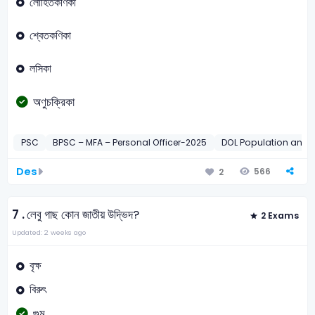
লোহিতকণিকা
শ্বেতকণিকা
লসিকা
অণুচক্রিকা
PSC
BPSC – MFA – Personal Officer-2025
DOL Population and F
Des
566
2
7 .
লেবু গাছ কোন জাতীয় উদ্ভিদ?
2 Exams
Updated: 2 weeks ago
বৃক্ষ
বিরুৎ
গুল্ম