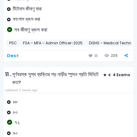
টিটেনাস জীবাণু মারা
ফাংগাস ধ্বংস করা
সব জীবাণু ধ্বংস করা
PSC
FSA – MFA – Admin Officer-2025
DGHS – Medical Technic
Des
235
11
11 .
পূর্ণবয়স্ক সুস্থ ব্যক্তির গড় নাড়ীর স্পন্দন প্রতি মিনিটে
4 Exams
কত?
Updated: 2 weeks ago
৬৮
৮০
৭২
৯০