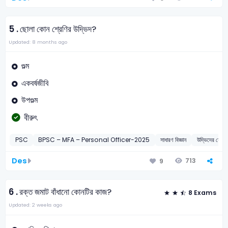
5 .
ছোলা কোন শ্রেণির উদ্ভিদ?
Updated: 8 months ago
গুল্ম
একবর্ষজীবি
উপগুল্ম
বীরুৎ
PSC
BPSC – MFA – Personal Officer-2025
সাধারণ বিজ্ঞান
উদ্ভিদের শ্র
Des
713
9
6 .
রক্ত জমাট বাঁধানো কোনটির কাজ?
8 Exams
Updated: 2 weeks ago