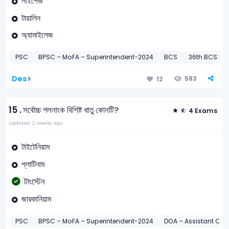
লাইপেজ
টায়ালিন
অ্যামাইলেজ
PSC
BPSC – MoFA – Superintendent-2024
BCS
36th BCS Pre
Des
583
12
15 .
সর্বোচ্চ গলনাংক বিশিষ্ট ধাতু কোনটি?
4 Exams
Updated: 2 weeks ago
টাইটেনিয়াম
প্লাটিনাম
টাংস্টেন
জারকানিয়াম
PSC
BPSC – MoFA – Superintendent-2024
DOA – Assistant Cu