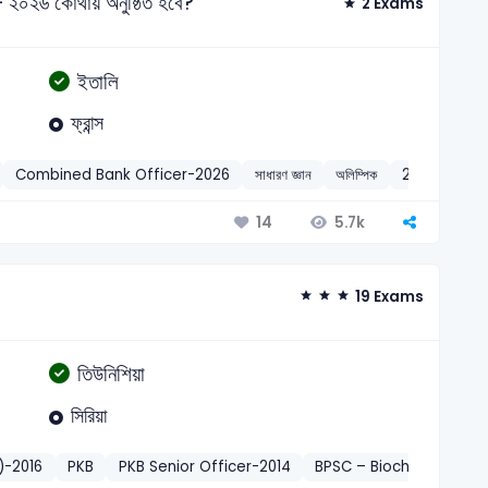
০২৬ কোথায় অনুষ্ঠিত হবে?
2 Exams
ইতালি
ফ্রান্স
Combined Bank Officer-2026
সাধারণ জ্ঞান
অলিম্পিক
2025
5.7k
14
19 Exams
তিউনিশিয়া
সিরিয়া
)-2016
PKB
PKB Senior Officer-2014
BPSC – Biochemist-202