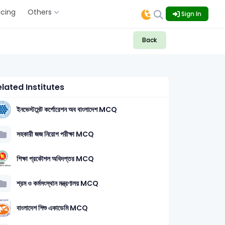
icing
Others
Sign In
Back
lated Institutes
ইনভেস্টমেন্ট কর্পোরেশন অব বাংলাদেশ MCQ
সহকারী জজ নিয়োগ পরীক্ষা MCQ
শিক্ষা প্রকৌশল অধিদপ্তর MCQ
ব্যবসায় শিক্ষা: 4
কম্পিউটার ও তথ্য প্রযুক্তি (Computer & IC
শ্রম ও কর্মসংস্থান মন্ত্রণালয় MCQ
বাংলাদেশ শিশু একাডেমি MCQ