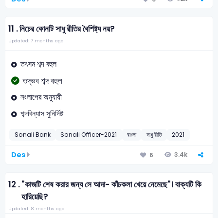
11 .
নিচের কোনটি সাধু রীতির বৈশিষ্ট্য নয়?
Updated: 7 months ago
তৎসম শব্দ বহুল
তদ্ভব শব্দ বহুল
সংলাপের অনুযায়ী
শব্দবিন্যাস সুনির্দিষ্ট
Sonali Bank
Sonali Officer-2021
বাংলা
সাধু রীতি
2021
Des
3.4k
6
12 .
"কাজটি শেষ করার জন্য সে আদা- কাঁচকলা খেয়ে নেমেছে"। বাক্যটি কি
হারিয়েছি?
Updated: 8 months ago