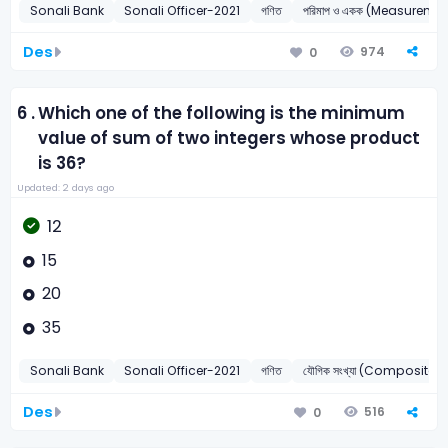
Sonali Bank
Sonali Officer-2021
গণিত
পরিমাপ ও একক (Measuremen
Des
974
0
6 .
Which one of the following is the minimum
value of sum of two integers whose product
is 36?
Updated: 2 days ago
12
15
20
35
Sonali Bank
Sonali Officer-2021
গণিত
যৌগিক সংখ্যা (Composite
Des
516
0