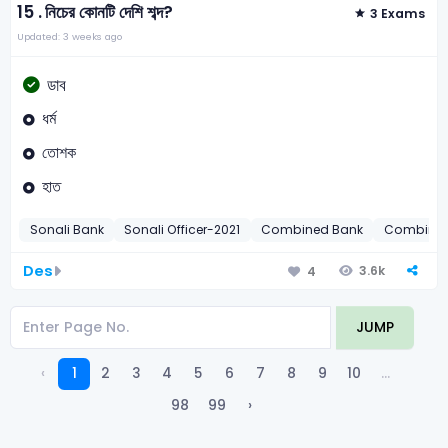
15 .
নিচের কোনটি দেশি শব্দ?
3 Exams
Updated: 3 weeks ago
ডাব
ধর্ম
তোশক
হাত
Sonali Bank
Sonali Officer-2021
Combined Bank
Combined 
Des
3.6k
4
JUMP
‹
1
2
3
4
5
6
7
8
9
10
...
98
99
›