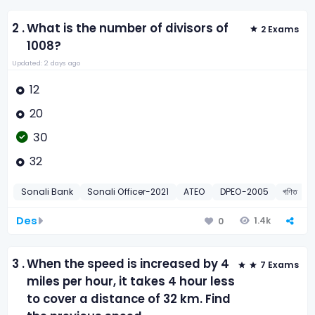
2 .
What is the number of divisors of
2 Exams
1008?
Updated: 2 days ago
12
20
30
32
Sonali Bank
Sonali Officer-2021
ATEO
DPEO-2005
গণিত
Des
1.4k
0
3 .
When the speed is increased by 4
7 Exams
miles per hour, it takes 4 hour less
to cover a distance of 32 km. Find