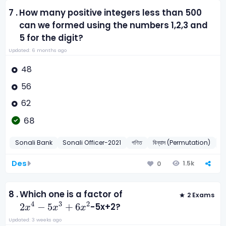
7 .
How many positive integers less than 500
can we formed using the numbers 1,2,3 and
5 for the digit?
Updated: 6 months ago
48
56
62
68
Sonali Bank
Sonali Officer-2021
গণিত
বিন্যাস (Permutation)
2
Des
1.5k
0
8 .
Which one is a factor of
2 Exams
2
x
4
-
5
x
3
+
6
x
2
4
3
2
2
−
5
+
6
-5x+2?
x
x
x
Updated: 3 weeks ago