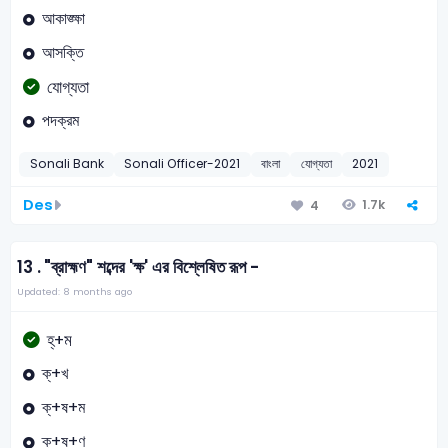
আকাঙ্ক্ষা
আসক্তি
যোগ্যতা
পদক্রম
Sonali Bank
Sonali Officer-2021
বাংলা
যোগ্যতা
2021
Des
1.7k
4
13 .
"ব্রাহ্মণ" শব্দের 'ক্ষ' এর বিশ্লেষিত রূপ -
Updated: 8 months ago
হ্+ম
ক্+খ
ক্+ষ+ম
ক্+ষ+ণ