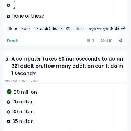
3
4
3
4
none of these
Sonali Bank
Sonali Officer-2021
গণিত
অনুপাত-সমানুপাত (Ratio-Pro
Des
551
1
5 .
A computer takes 50 nanoseconds to do an
221 addition. How many addition can it do in
1 second?
Updated: 7 months ago
20 million
25 million
30 million
35 million