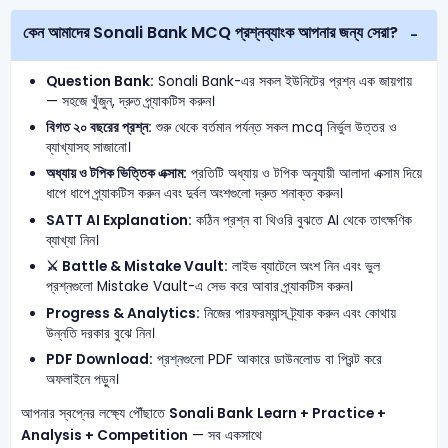
কেন আমাদের Sonali Bank MCQ প্রশ্নব্যাংক আপনার জন্য সেরা?
Question Bank:
Sonali Bank-এর সকল ইউনিটের প্রশ্ন এক জায়গায়
— সহজে খুঁজুন, দ্রুত প্র্যাকটিস করুন।
বিগত ২০ বছরের প্রশ্ন:
শুরু থেকে বর্তমান পর্যন্ত সকল mcq নির্ভুল উত্তর ও
ব্যাখ্যাসহ সাজানো।
অধ্যায় ও টপিক ভিত্তিক এক্সাম:
প্রতিটি অধ্যায় ও টপিক অনুযায়ী আলাদা এক্সাম দিয়ে
ধাপে ধাপে প্র্যাকটিস করুন এবং দুর্বল অংশগুলো দ্রুত শনাক্ত করুন।
SATT AI Explanation:
কঠিন প্রশ্ন বা থিওরি বুঝতে AI থেকে তাৎক্ষণিক
ব্যাখ্যা নিন।
⚔️ Battle & Mistake Vault:
লাইভ ব্যাটেলে অংশ নিন এবং ভুল
প্রশ্নগুলো Mistake Vault-এ সেভ করে আবার প্র্যাকটিস করুন।
Progress & Analytics:
নিজের পারফরম্যান্স ট্র্যাক করুন এবং কোথায়
উন্নতি দরকার বুঝে নিন।
PDF Download:
প্রশ্নগুলো PDF আকারে ডাউনলোড বা প্রিন্ট করে
অফলাইনে পড়ুন।
আপনার স্বপ্নের লক্ষ্যে পৌঁছাতে
Sonali Bank
Learn + Practice +
Analysis + Competition
— সব একসাথে