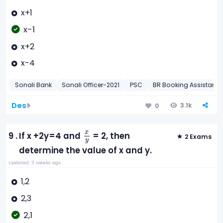
x+1
x-1
x+2
x-4
Sonali Bank
Sonali Officer-2021
PSC
BR Booking Assistant-
Des
3.1k
0
x
y
x
9 .
If x +2y=4 and
= 2, then
2 Exams
y
determine the value of x and y.
Updated: 3 weeks ago
1,2
2,3
2,1