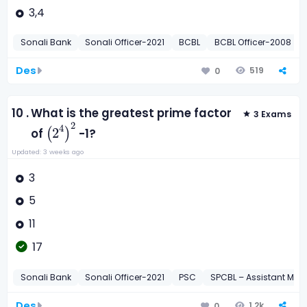
3,4
Sonali Bank
Sonali Officer-2021
BCBL
BCBL Officer-2008
Des
519
0
10 .
What is the greatest prime factor
3 Exams
(
2
4
)
2
2
4
2
of
(
)
-1?
Updated: 3 weeks ago
3
5
11
17
Sonali Bank
Sonali Officer-2021
PSC
SPCBL – Assistant Man
Des
1.2k
0