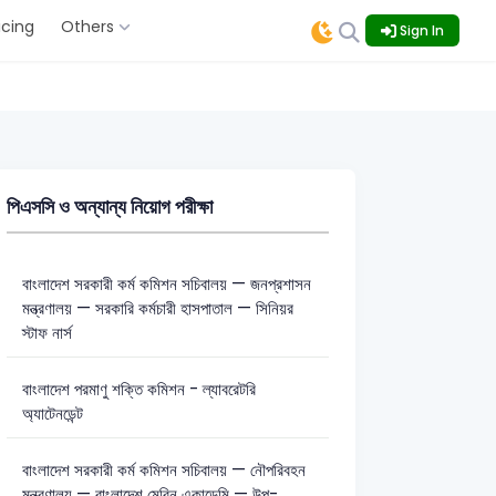
icing
Others
Sign In
পিএসসি ও অন্যান্য নিয়োগ পরীক্ষা
বাংলাদেশ সরকারী কর্ম কমিশন সচিবালয় — জনপ্রশাসন
মন্ত্রণালয় — সরকারি কর্মচারী হাসপাতাল — সিনিয়র
স্টাফ নার্স
বাংলাদেশ পরমাণু শক্তি কমিশন - ল্যাবরেটরি
অ্যাটেনডেন্ট
বাংলাদেশ সরকারী কর্ম কমিশন সচিবালয় — নৌপরিবহন
মন্ত্রণালয় — বাংলাদেশ মেরিন একাডেমি — উপ-