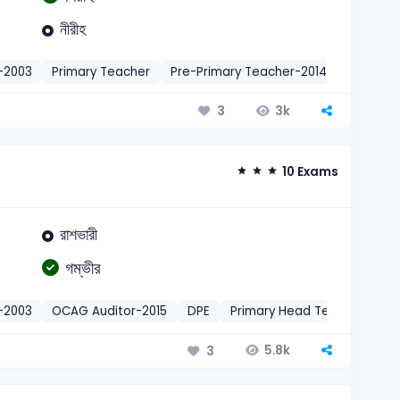
নীরীহ
)-2003
Primary Teacher
Pre-Primary Teacher-2014
Primary 
3k
3
10 Exams
রাশভারী
গম্ভীর
)-2003
OCAG Auditor-2015
DPE
Primary Head Teacher-2012
5.8k
3