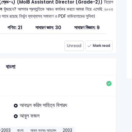
রিচালক (গ্রেড-২) (MoIB Assistant Director (Grade-2))
নিয়োগ
ান
খুঁজছেন? আপনার প্রস্তুতিকে আরও কার্যকর করতে আমরা নিয়ে এসেছি ২০০৩
র সাথে রয়েছে নির্ভুল ব্যাখ্যাসহ সমাধাণ ও PDF ডাউনলোডের সুবিধা।
গণিত: 21
সাধারণ জ্ঞান: 30
সাধারণ বিজ্ঞান: 9
Unread
Mark read
বাংলা
আবদুল করিম সাহিত্য বিশারদ
আবুল ফজল
)-2003
বাংলা
আবুল মনসুর আহমেদ
2003