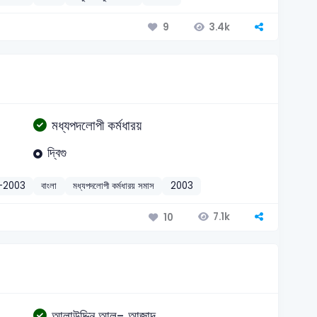
3.4k
9
মধ্যপদলোপী কর্মধারয়
দ্বিগু
)-2003
বাংলা
মধ্যপদলোপী কর্মধারয় সমাস
2003
7.1k
10
আলাউদ্দিন আল- আজাদ