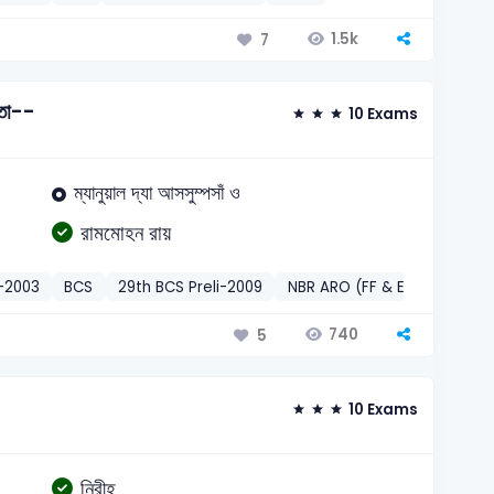
1.5k
7
িতা--
10 Exams
ম্যানুয়াল দ্যা আসসুম্পসাঁ ও
রামমোহন রায়
)-2003
BCS
29th BCS Preli-2009
NBR ARO (FF & EM Quota)-2
740
5
10 Exams
নিরীহ