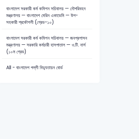
বাংলাদেশ সরকারী কর্ম কমিশন সচিবালয় — নৌপরিবহন
মন্ত্রণালয় — বাংলাদেশ মেরিন একাডেমি — উপ-
টেকনিক্যাল: 43
সহকারী প্রকৌশলী (গ্রেড-১০)
বাংলাদেশ সরকারী কর্ম কমিশন সচিবালয় — জনপ্রশাসন
মন্ত্রণালয় — সরকারি কর্মচারী হাসপাতাল — ও.টি. নার্স
(১০ম গ্রেড)
All - বাংলাদেশ পল্লী বিদ্যুতায়ন বোর্ড
dent-2024
বাংলা
ছড়া
2025