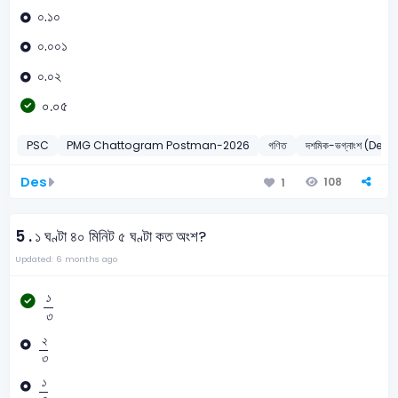
০.১০
০.০০১
০.০২
০.০৫
PSC
PMG Chattogram Postman-2026
গণিত
দশমিক-ভগ্নাংশ (Dec
Des
108
1
5 .
১ ঘণ্টা ৪০ মিনিট ৫ ঘণ্টা কত অংশ?
Updated: 6 months ago
১
৩
১
৩
২
৩
২
৩
১
৪
১