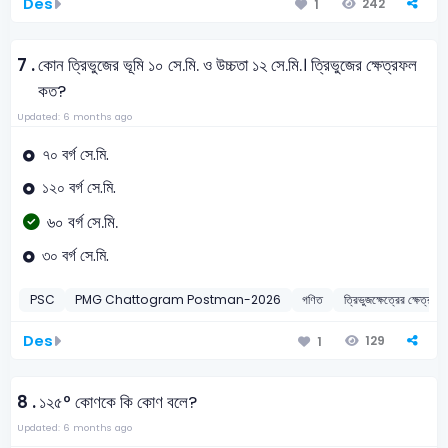
Des
242
1
7 .
কোন ত্রিভুজের ভূমি ১০ সে.মি. ও উচ্চতা ১২ সে.মি.। ত্রিভুজের ক্ষেত্রফল
কত?
Updated: 6 months ago
৭০ বর্গ সে.মি.
১২০ বর্গ সে.মি.
৬০ বর্গ সে.মি.
৩০ বর্গ সে.মি.
PSC
PMG Chattogram Postman-2026
গণিত
ত্রিভুজক্ষেত্রের ক্ষেত্রফল
Des
129
1
8 .
১২৫° কোণকে কি কোণ বলে?
Updated: 6 months ago