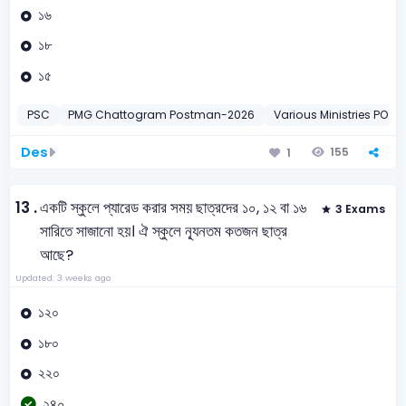
১৬
১৮
১৫
PSC
PMG Chattogram Postman-2026
Various Ministries PO-2
Des
155
1
13 .
একটি স্কুলে প্যারেড করার সময় ছাত্রদের ১০, ১২ বা ১৬
3 Exams
সারিতে সাজানো হয়। ঐ স্কুলে ন্যূনতম কতজন ছাত্র
আছে?
Updated: 3 weeks ago
১২০
১৮০
২২০
২৪০