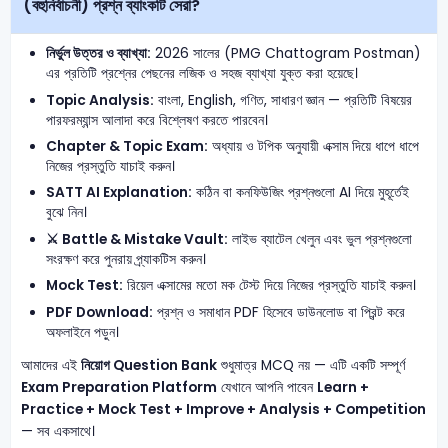
(বহুনির্বাচনী) প্রশ্ন ব্যাংকটি সেরা?
নির্ভুল উত্তর ও ব্যাখ্যা:
2026 সালের (PMG Chattogram Postman)
এর প্রতিটি প্রশ্নের পেছনের লজিক ও সহজ ব্যাখ্যা যুক্ত করা হয়েছে।
Topic Analysis:
বাংলা, English, গণিত, সাধারণ জ্ঞান — প্রতিটি বিষয়ের
পারফরম্যান্স আলাদা করে বিশ্লেষণ করতে পারবেন।
Chapter & Topic Exam:
অধ্যায় ও টপিক অনুযায়ী এক্সাম দিয়ে ধাপে ধাপে
নিজের প্রস্তুতি যাচাই করুন।
SATT AI Explanation:
কঠিন বা কনফিউজিং প্রশ্নগুলো AI দিয়ে মুহূর্তেই
বুঝে নিন।
⚔️ Battle & Mistake Vault:
লাইভ ব্যাটেল খেলুন এবং ভুল প্রশ্নগুলো
সংরক্ষণ করে পুনরায় প্র্যাকটিস করুন।
Mock Test:
রিয়েল এক্সামের মতো মক টেস্ট দিয়ে নিজের প্রস্তুতি যাচাই করুন।
PDF Download:
প্রশ্ন ও সমাধান PDF হিসেবে ডাউনলোড বা প্রিন্ট করে
অফলাইনে পড়ুন।
আমাদের এই
নিয়োগ Question Bank
শুধুমাত্র MCQ নয় — এটি একটি সম্পূর্ণ
Exam Preparation Platform
যেখানে আপনি পাবেন
Learn +
Practice + Mock Test + Improve + Analysis + Competition
— সব একসাথে।