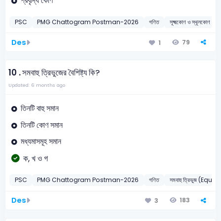
প্রবৃদ্ধি কোণ
PSC
PMG Chattogram Postman-2026
গণিত
সূক্ষ্মকোণ ও স্থূলক
Des
79
1
10 .
সমবাহু ত্রিভুজের বৈশিষ্ট্য কি?
Updated: 6 months ago
তিনটি বাহু সমান
তিনটি কোণ সমান
মধ্যমাসমূহ সমান
ক, খ ও গ
PSC
PMG Chattogram Postman-2026
গণিত
সমবাহু ত্রিভুজ (Equil
Des
183
3