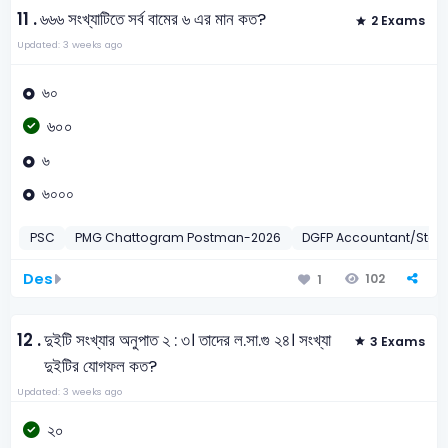
11 .
৬৬৬ সংখ্যাটিতে সর্ব বামের ৬ এর মান কত?
2 Exams
Updated: 3 weeks ago
৬০
৬০০
৬
৬০০০
PSC
PMG Chattogram Postman-2026
DGFP Accountant/Store
Des
102
1
12 .
দুইটি সংখ্যার অনুপাত ২ : ৩। তাদের ল.সা.গু ২৪। সংখ্যা
3 Exams
দুইটির যোগফল কত?
Updated: 3 weeks ago
২০