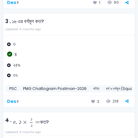
Des
90
1
3 .
১৬ এর বর্গমূল কত?
Updated: 6 months ago
৩
৪
২৫৬
৩২
PSC
PMG Chattogram Postman-2026
গণিত
বর্গ ও বর্গমূল (Squ
Des
218
2
০
.
১
×
১
২
=
১
4 .
০
.
১
×
=
কত?
২
Updated: 6 months ago