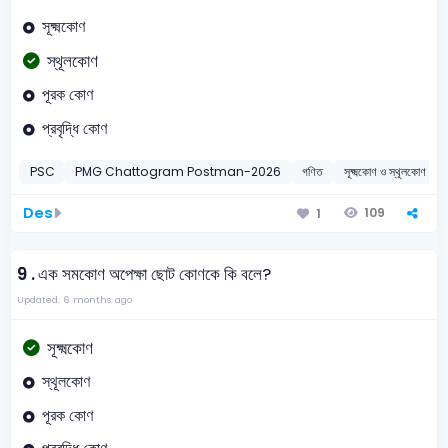
সূক্ষ্মকোণ
স্থূলকোণ
পূরক কোণ
প্রবৃদ্ধি কোণ
PSC
PMG Chattogram Postman-2026
গণিত
সূক্ষ্মকোণ ও স্থূলক
Des
109
1
9 .
এক সমকোণ অপেক্ষা ছোট কোণকে কি বলে?
Updated: 6 months ago
সূক্ষ্মকোণ
স্থূলকোণ
পূরক কোণ