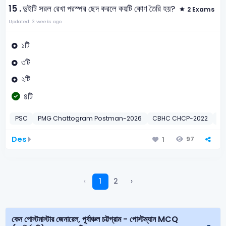
15 .
দুইটি সরল রেখা পরস্পর ছেদ করলে কয়টি কোণ তৈরি হয়?
2 Exams
Updated: 3 weeks ago
১টি
৩টি
২টি
৪টি
PSC
PMG Chattogram Postman-2026
CBHC CHCP-2022
গণ
Des
97
1
‹
1
2
›
কেন পোস্টমাস্টার জেনারেল, পূর্বাঞ্চল চট্টগ্রাম - পোস্টম্যান MCQ