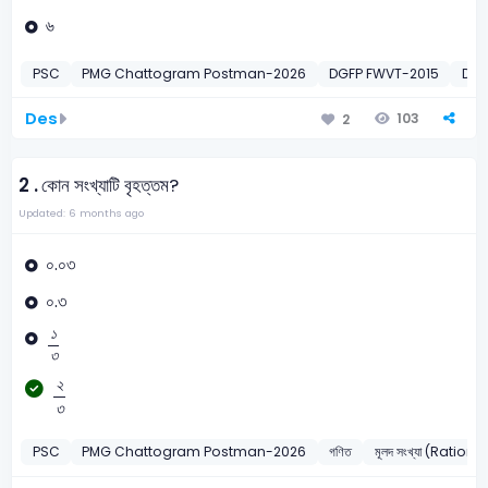
৬
PSC
PMG Chattogram Postman-2026
DGFP FWVT-2015
DG 
Des
103
2
2 .
কোন সংখ্যাটি বৃহত্তম?
Updated: 6 months ago
০.০৩
০.৩
১
৩
১
৩
২
৩
২
৩
PSC
PMG Chattogram Postman-2026
গণিত
মূলদ সংখ্যা (Ratio