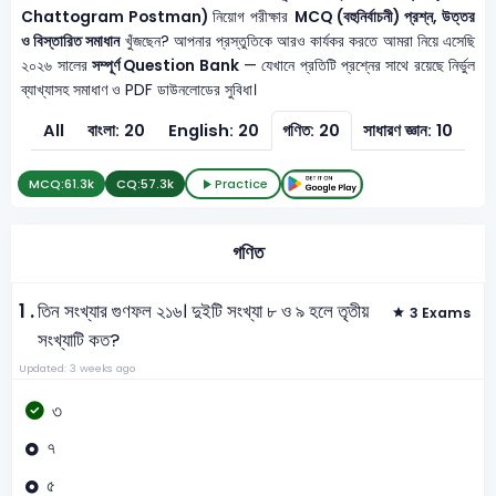
Chattogram Postman)
নিয়োগ পরীক্ষার
MCQ (বহুনির্বাচনী) প্রশ্ন, উত্তর
ও বিস্তারিত সমাধান
খুঁজছেন? আপনার প্রস্তুতিকে আরও কার্যকর করতে আমরা নিয়ে এসেছি
২০২৬ সালের
সম্পূর্ণ Question Bank
— যেখানে প্রতিটি প্রশ্নের সাথে রয়েছে নির্ভুল
ব্যাখ্যাসহ সমাধাণ ও PDF ডাউনলোডের সুবিধা।
All
বাংলা: 20
English: 20
গণিত: 20
সাধারণ জ্ঞান: 10
MCQ:
61.3k
CQ:
57.3k
Practice
গণিত
1 .
তিন সংখ্যার গুণফল ২১৬। দুইটি সংখ্যা ৮ ও ৯ হলে তৃতীয়
3 Exams
সংখ্যাটি কত?
Updated: 3 weeks ago
৩
৭
৫