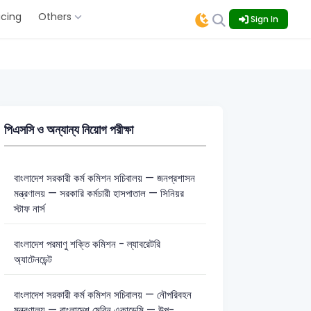
icing
Others
Sign In
পিএসসি ও অন্যান্য নিয়োগ পরীক্ষা
বাংলাদেশ সরকারী কর্ম কমিশন সচিবালয় — জনপ্রশাসন
মন্ত্রণালয় — সরকারি কর্মচারী হাসপাতাল — সিনিয়র
স্টাফ নার্স
বাংলাদেশ পরমাণু শক্তি কমিশন - ল্যাবরেটরি
অ্যাটেনডেন্ট
বাংলাদেশ সরকারী কর্ম কমিশন সচিবালয় — নৌপরিবহন
মন্ত্রণালয় — বাংলাদেশ মেরিন একাডেমি — উপ-