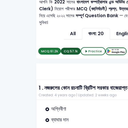
আপনি কি
2022
সালের
বাংলাদেশ কম্পট্রোলার এন্ড অড
Clerk)
নিয়োগ পরীক্ষার
MCQ (বহুনির্বাচনী) প্রশ্ন, উত্তর
নিয়ে এসেছি ২০২২ সালের
সম্পূর্ণ Question Bank
— যেখা
সুবিধা।
All
বাংলা: 20
Engli
MCQ:
61.2k
CQ:
57.1k
Practice
1 .
নজরুলের কোন রচনাটি ব্রিটিশ সরকার বাজেয়াপ্
Created: 4 years ago |
Updated: 2 weeks ago
অগ্নিবীণা
ব্যাথার দান