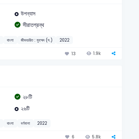
উপন্যাস
সীরাতগ্রন্থ
বাংলা
জীবনচরিত : মুহম্মদ (স.)
2022
1.9k
13
২৮টি
২৬টি
বাংলা
বর্ণমালা
2022
5.8k
6