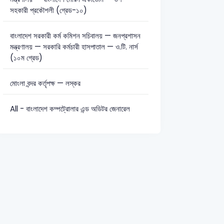
সহকারী প্রকৌশলী (গ্রেড-১০)
বাংলাদেশ সরকারী কর্ম কমিশন সচিবালয় — জনপ্রশাসন
মন্ত্রণালয় — সরকারি কর্মচারী হাসপাতাল — ও.টি. নার্স
(১০ম গ্রেড)
মোংলা বন্দর কর্তৃপক্ষ — লস্কর
All - বাংলাদেশ কম্পট্রোলার এন্ড অডিটর জেনারেল