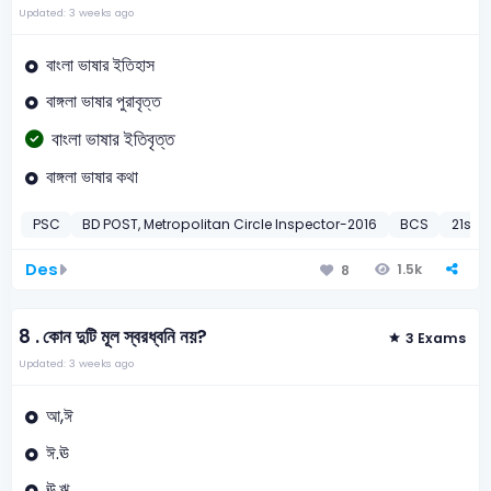
Updated: 3 weeks ago
বাংলা ভাষার ইতিহাস
বাঙ্গলা ভাষার পুরাবৃত্ত
বাংলা ভাষার ইতিবৃত্ত
বাঙ্গলা ভাষার কথা
PSC
BD POST, Metropolitan Circle Inspector-2016
BCS
21st B
Des
1.5k
8
8 .
কোন দুটি মূল স্বরধ্বনি নয়?
3 Exams
Updated: 3 weeks ago
আ,ঈ
ঈ.ঊ
ঊ.ঋ