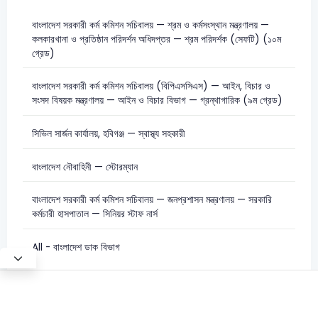
বাংলাদেশ সরকারী কর্ম কমিশন সচিবালয় — শ্রম ও কর্মসংস্থান মন্ত্রণালয় —
কলকারখানা ও প্রতিষ্ঠান পরিদর্শন অধিদপ্তর — শ্রম পরিদর্শক (সেফটি) (১০ম
গ্রেড)
বাংলাদেশ সরকারী কর্ম কমিশন সচিবালয় (বিপিএসসিএস) — আইন, বিচার ও
সংসদ বিষয়ক মন্ত্রণালয় — আইন ও বিচার বিভাগ — গ্রন্থাগারিক (৯ম গ্রেড)
সিভিল সার্জন কার্যালয়, হবিগঞ্জ — স্বাস্থ্য সহকারী
বাংলাদেশ নৌবাহিনী — স্টোরম্যান
বাংলাদেশ সরকারী কর্ম কমিশন সচিবালয় — জনপ্রশাসন মন্ত্রণালয় — সরকারি
কর্মচারী হাসপাতাল — সিনিয়র স্টাফ নার্স
All - বাংলাদেশ ডাক বিভাগ
Test Mode
©2026 Satt Academy. All rights reserved.