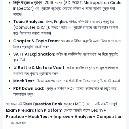
নির্ভুল উত্তর ও ব্যাখ্যা:
2016 সালের (BD POST, Metropolitan Circle
Inspector) এর প্রতিটি প্রশ্নের পেছনের লজিক ও সহজ ব্যাখ্যা যুক্ত করা
হয়েছে।
Topic Analysis:
বাংলা, English, গণিত, কম্পিউটার ও তথ্য প্রযুক্তি
(Computer & ICT), সাধারণ জ্ঞান — প্রতিটি বিষয়ের পারফরম্যান্স আলাদা
করে বিশ্লেষণ করতে পারবেন।
Chapter & Topic Exam:
অধ্যায় ও টপিক অনুযায়ী এক্সাম দিয়ে ধাপে ধাপে
নিজের প্রস্তুতি যাচাই করুন।
SATT AI Explanation:
কঠিন বা কনফিউজিং প্রশ্নগুলো AI দিয়ে মুহূর্তেই
বুঝে নিন।
⚔️ Battle & Mistake Vault:
লাইভ ব্যাটেল খেলুন এবং ভুল প্রশ্নগুলো
সংরক্ষণ করে পুনরায় প্র্যাকটিস করুন।
Mock Test:
রিয়েল এক্সামের মতো মক টেস্ট দিয়ে নিজের প্রস্তুতি যাচাই করুন।
PDF Download:
প্রশ্ন ও সমাধান PDF হিসেবে ডাউনলোড বা প্রিন্ট করে
অফলাইনে পড়ুন।
আমাদের এই
নিয়োগ Question Bank
শুধুমাত্র MCQ নয় — এটি একটি সম্পূর্ণ
Exam Preparation Platform
যেখানে আপনি পাবেন
Learn +
Practice + Mock Test + Improve + Analysis + Competition
— সব একসাথে।