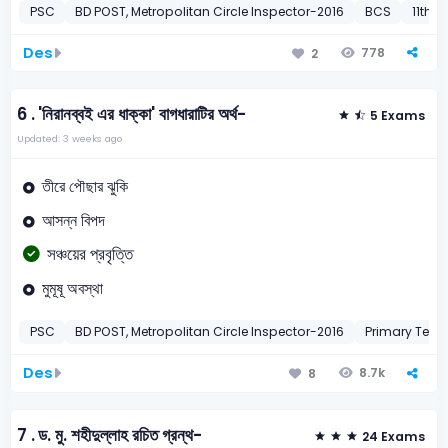
PSC
BD POST, Metropolitan Circle Inspector-2016
BCS
11th B
Des
778
2
6 .
'নিরানব্বই এর ধাক্কা' বাগধারাটির অর্থ-
5 Exams
Updated: 3 weeks ago
তীরে পৌছার ঝুকি
আসন্ন বিপদ
সঞ্চয়ের প্রবৃত্তি
মুমূষূ অবস্থা
PSC
BD POST, Metropolitan Circle Inspector-2016
Primary Teac
Des
8.7k
8
7 .
ড. মু. শহীদুল্লাহ রচিত গ্রন্থ-
24 Exams