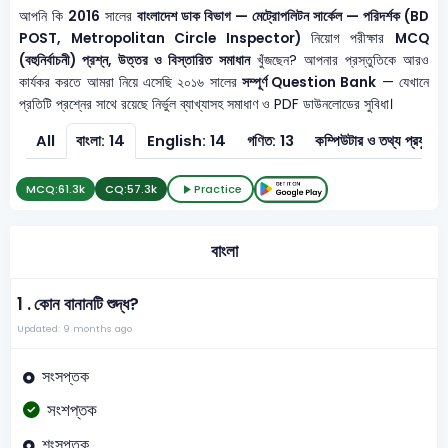
আপনি কি
2016
সালের
বাংলাদেশ ডাক বিভাগ — মেট্রোপলিটন সার্কেল — পরিদর্শক (BD
POST, Metropolitan Circle Inspector)
নিয়োগ পরীক্ষার
MCQ
(বহুনির্বাচনী) প্রশ্ন, উত্তর ও বিস্তারিত সমাধান
খুঁজছেন? আপনার প্রস্তুতিকে আরও
কার্যকর করতে আমরা নিয়ে এসেছি ২০১৬ সালের
সম্পূর্ণ Question Bank
— যেখানে
প্রতিটি প্রশ্নের সাথে রয়েছে নির্ভুল ব্যাখ্যাসহ সমাধাণ ও PDF ডাউনলোডের সুবিধা।
All
বাংলা: 14
English: 14
গণিত: 13
কম্পিউটার ও ত
MCQ:
61.3k
CQ:
57.3k
Practice
বাংলা
1 .
কোন বানানটি শুদ্ধ?
Updated: 9 months ago
সংসপ্তক
সংশপ্তক
শংসপ্তক