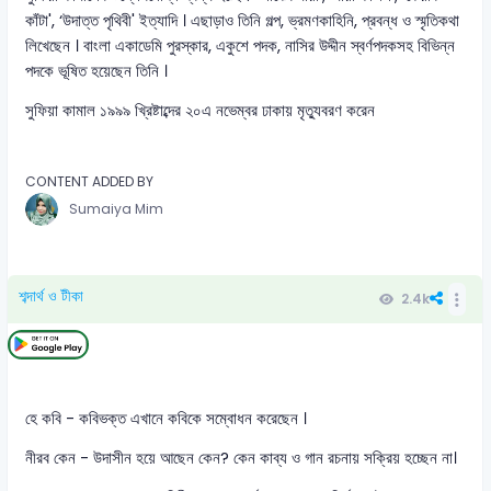
কাঁটা', ‘উদাত্ত পৃথিবী' ইত্যাদি । এছাড়াও তিনি গল্প, ভ্রমণকাহিনি, প্রবন্ধ ও স্মৃতিকথা
লিখেছেন । বাংলা একাডেমি পুরস্কার, একুশে পদক, নাসির উদ্দীন স্বর্ণপদকসহ বিভিন্ন
পদকে ভূষিত হয়েছেন তিনি ।
সুফিয়া কামাল ১৯৯৯ খ্রিষ্টাব্দের ২০এ নভেম্বর ঢাকায় মৃত্যুবরণ করেন
CONTENT ADDED BY
Sumaiya Mim
শব্দার্থ ও টীকা
2.4k
হে কবি - কবিভক্ত এখানে কবিকে সম্বোধন করেছেন ।
নীরব কেন - উদাসীন হয়ে আছেন কেন? কেন কাব্য ও গান রচনায় সক্রিয় হচ্ছেন না।