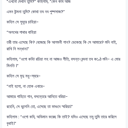
“এখনো দেখনি তুমি?” কহিলাম, “কেন কবি আজ
এমন উন্মনা তুমি? কোথা তব নব পুষ্পসাজ?”
কহিল সে সুদূরে চাহিয়া-
“অলখের পাথার বাহিয়া
তরী তার এসেছে কি? বেজেছে কি আগমনী গান? ডেকেছে কি সে আমারে? শুনি নাই,
রাখি নি সন্ধান।”
কহিলাম, “ওগো কবি! রচিয়া লহ না আজও গীতি, বসন্ত-বন্দনা তব কণ্ঠে শুনি- এ মোর
মিনতি ।”
কহিল সে মৃদু মধু-স্বরে-
“নাই হলো, না হোক এবারে-
আমারে গাহিতে গান, বসন্তেরে আনিতে বরিয়া-
রহেনি, সে ভুলেনি তো, এসেছে তা ফাগুনে স্মরিয়া।”
কহিলাম : “ওগো কবি, অভিমান করেছ কি তাই? যদিও এসেছে তবু তুমি তারে করিলে
বৃথাই।”