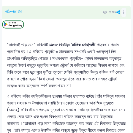
পাঠ-পরিচিতি
2.9k
“তাহারেই পড়ে মনে” কবিতাটি
১৯৩৫
খ্রিষ্টাব্দে ‘
মাসিক মোহাম্মদী
' পত্রিকায় প্রথম
প্রকাশিত হয় । এ কবিতায় প্রকৃতি ও মানবমনের সম্পর্কের একটি গুরুত্বপূর্ণ দিক
তাৎপর্যময় অভিব্যক্তি পেয়েছে । সাধারণভাবে প্রকৃতির- সৌন্দর্য মানবমনের অফুরন্ত
আনন্দের উৎস। বস্তুত প্রকৃতির অপরূপ সৌন্দর্য যে কবিমনে আনন্দের শিহরণ জাগাবে এবং
তিনি তাকে ভাবে ছন্দে সুরে ফুটিয়ে তুলবেন সেটাই প্রত্যাশিত কিন্তু কবিমন যদি কোনো
কারণে ক শোকাচ্ছন্ন কিংবা বেদনা-ভারাতুর থাকে তবে বসন্ত তার সমস্ত সৌন্দর্য
সত্ত্বেও কবির অন্তরকে স্পর্শ করতে পারবে না।
এ কবিতায় কবির ব্যক্তিজীবনের দুঃখময় ঘটনার ছায়াপাত ঘটেছে। তাঁর সাহিত্য সাধনার
প্রধান সহায়ক ও উৎসাহদাতা স্বামী সৈয়দ নেহাল হোসেনের আকস্মিক মৃত্যুতে
(১৯৩২) কবির জীবনে প্রচণ্ড শূন্যতা নেমে আসে । তাঁর ব্যক্তিজীবন ও কাব্যসাধনার
ক্ষেত্রে নেমে আসে এক দুঃসহ বিষণ্ণতা। কবিমন আচ্ছন্ন হয়ে যায় রিক্ততার
হাহাকারে । “তাহারেই পড়ে মনে” কবিতাকে আচ্ছন্ন করে আছে এই বিষাদময় রিক্ততার
সুর । তাই বসন্ত এলেও উদাসীন কবির অন্তর জুড়ে রিক্ত শীতের করুণ বিদায়ের বেদনা