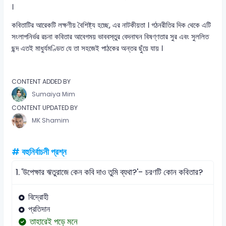
।
কবিতাটির আরেকটি লক্ষণীয় বৈশিষ্ট্য হচ্ছে, এর নাটকীয়তা । গঠনরীতির দিক থেকে এটি
সংলাপনির্ভর রচনা কবিতার আবেগময় ভাববস্তুর বেদনাঘন বিষণ্ণতার সুর এবং সুললিত
ছন্দ এতই মাধুর্যমণ্ডিত যে তা সহজেই পাঠকের অন্তর ছুঁয়ে যায় ।
CONTENT ADDED BY
Sumaiya Mim
CONTENT UPDATED BY
MK Shamim
# বহুনির্বাচনী প্রশ্ন
1.
'উপেক্ষার ঋতুরাজে কেন কবি দাও তুমি ব্যথা?'- চরণটি কোন কবিতার?
বিদ্রোহী
প্রতিদান
তাহারেই পড়ে মনে