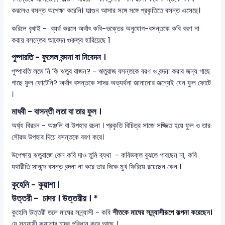
করলেও বসন্ত অপেক্ষা করেনি। ফাল্গুন আসার সঙ্গে সঙ্গে প্রকৃতিতে বসন্ত এসেছে।
করিলে বৃথাই - ব্যর্থ করলে অর্থাৎ কবি-ভক্তের অনুযোগ-বসন্তকে কবি বরণ না
করায় বসন্তের আবেদন গুরুত্ব হারিয়েছে 1
পুষ্পারতি - ফুলেল বন্দনা বা নিবেদন ।
পুষ্পারতি লভে নি কি ঋতুর রাজন? - ঋতুরাজ বসন্তকে বরণ ও বন্দনা করার জন্য গাছে
গাছে ফুল ফোটেনি? অর্থাৎ বসন্তকে সাদর অভ্যর্থনা জানানোর জন্যেই যেন ফুল ফোটে
।
মাধবী - বাসন্তী লতা বা তার ফুল ।
অর্ঘ্য বিরচন - অঞ্জলি বা উপহার রচনা । প্রকৃতি বিচিত্র সাজে সজ্জিত হয়ে ফুল ও তার
সৌরভ উপহার দিয়ে বসন্তকে বরণ করে।
উপেক্ষায় ঋতুরাজে কেন কবি দাও তুমি ব্যথা - কবিভক্ত বুঝতে পারছেন না, কবি
যথারীতি সানন্দে বসন্ত বন্দনা না করে তার দিকে মুখ ফিরিয়ে রয়েছেন কেন ।
কুহেলি - কুয়াশা ।
উত্তরী - চাদর । উত্তরীয় । *
কুহেলি উত্তরী তলে মাঘের সন্ন্যাসী - কবি
শীতকে
মাঘের সন্ন্যাসীরূপে কল্পনা করেছেন।
যে সন্ন্যাসী কুয়াশার চাদর পরিধান করে আছে ।