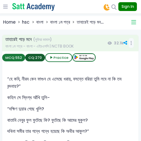
Sign In
Home
hsc
বাংলা
বাংলা ১ম পত্র
তাহারেই পড়ে মন...
তাহারেই পড়ে মনে
(সুফিয়া কামাল)
32.1k
বাংলা ১ম পত্র - বাংলা - এইচএসসি | NCTB BOOK
MCQ:
552
CQ:
270
Practice
“হে কবি, নীরব কেন ফাগুন যে এসেছে ধরায়, বসন্তে বরিয়া তুমি লবে না কি তব
বন্দনায়?”
কহিল সে স্নিগ্ধ আঁখি তুলি-
“দক্ষিণ দুয়ার গেছে খুলি?
বাতাবি নেবুর ফুল ফুটেছে কি? ফুটেছে কি আমের মুকুল?
দখিনা সমীর তার গন্ধে গন্ধে হয়েছে কি অধীর আকুল?”