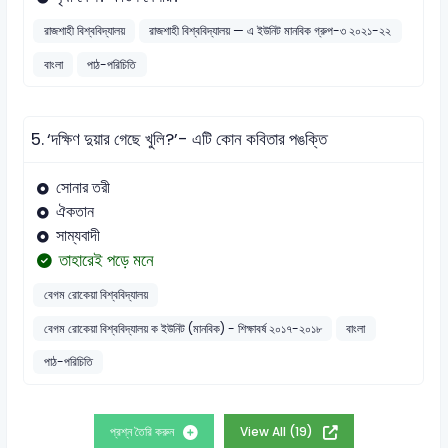
রাজশাহী বিশ্ববিদ্যালয়
রাজশাহী বিশ্ববিদ্যালয় — এ ইউনিট মানবিক গ্রুপ-৩ ২০২১-২২
বাংলা
পাঠ-পরিচিতি
5.
‘দক্ষিণ দুয়ার গেছে খুলি?’- এটি কোন কবিতার পঙক্তি
সোনার তরী
ঐকতান
সাম্যবাদী
তাহারেই পড়ে মনে
বেগম রোকেয়া বিশ্ববিদ্যালয়
বেগম রোকেয়া বিশ্ববিদ্যালয় ক ইউনিট (মানবিক) - শিক্ষাবর্ষ ২০১৭-২০১৮
বাংলা
পাঠ-পরিচিতি
প্রশ্ন তৈরি করুন
View All (19)