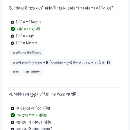
3.
'তাহারেই পড়ে মনে' কবিতাটি প্রথম কোন পত্রিকায় প্রকাশিত হয়?
দৈনিক পাকিস্তান
মাসিক মোহাম্মদী
দৈনিক নবযুগ
দৈনিক মিল্লাত
জাহাঙ্গীরনগর বিশ্ববিদ্যালয়
জাহানঙ্গীরনগর বিশ্ববিদ্যালয় - B (সমাজবিজ্ঞান অনুষদ) শিক্ষাবর্ষ : ২০২১ - ২২ (সেট : L)
বাংলা
পাঠ-পরিচিতি
4.
‘কহিল সে সুদূরে চাহিয়া’ এর পরের অংশটি-
বসন্তেরে আনিতে বরিয়া
অলখের পাথার বাহিয়া
এসেছে তা ফাগুনে স্মরিয়া
বৃথা কেন? ফাগুন বেলায়?