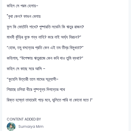
কহিল সে পরম হেলায়-
"বৃথা কেন? ফাগুন বেলায়
ফুল কি ফোটেনি শাখে? পুষ্পারতি লভেনি কি ঋতুর রাজন?
মাধবী কুঁড়ির বুকে গন্ধ নাহি? করে নাই অর্ঘ্য বিরচন?”
“হোক, তবু বসন্তের প্রতি কেন এই তব তীব্র বিমুখতা?”
কহিলাম, “উপেক্ষায় ঋতুরাজে কেন কবি দাও তুমি ব্যথা?”
কহিল সে কাছে সরে আসি -
“কুহেলি উত্তরী তলে মাঘের সন্ন্যাসী-
গিয়াছে চলিয়া ধীরে পুষ্পশূন্য দিগন্তের পথে
রিক্ত হস্তে! তাহারেই পড়ে মনে, ভুলিতে পারি না কোনো মতে ।”
CONTENT ADDED BY
Sumaiya Mim