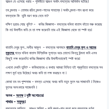
ফাল্গুন যে এসেছে ধরায় - পৃথিবীতে ফাল্গুন অর্থাৎ বসন্তের আবির্ভাব ঘটেছে।
তব বন্দনায় - তোমার রচিত বন্দনা-গানের সাহায্যে । অর্থাৎ বন্দনা-গান রচনা করে
বসন্তকে কি তুমি বরণ করে নেবে না?
দক্ষিণ দুয়ার গেছে খুলি? - কবির জিজ্ঞাসা- বসন্তের দখিনা বাতাস বইতে শুরু করেছে
কি না। উদাসীন কবি যে তা লক্ষ করেননি তার এই জিজ্ঞাসা থেকে তা স্পষ্ট হয়।
বাতাবি নেবুর ফুল…অধীর আকুল - বসন্তের আগমনে
বাতাবি লেবুর ফুল ও আমের
মুকুলের
গন্ধে দখিনা বাতাস দিগ্বিদিক সুগন্ধে ভরে তোলে। কিন্তু উন্মনা কবি এসব
কিছুই লক্ষ করেননি। কবির জিজ্ঞাসা তাঁর উদাসীনতাকেই স্পষ্ট করে।
এখনো দেখনি তুমি? - কবিভক্তের এ কথায় আমরা নিশ্চিত হই প্রকৃতিতে বসন্তের সব
লক্ষণ মূর্ত হয়ে উঠেছে। অথচ কবি তা লক্ষ করছেন না ।
কোথা তব নব পুষ্পসাজ - বসন্ত এসেছে অথচ কবি নতুন ফুলে ঘর সাজাননি । নিজেও
ফুলের অলংকারে সাজেননি ।
অলখ -
অলক্ষ
। দৃষ্টি অগোচরে।
পাথার -
সমুদ্র
।
বসন্তেরে আনিতে.... ফাল্গুন স্মরিয়া - কবি বন্দনা-গান রচনা করে বসন্তকে বর্ণনা