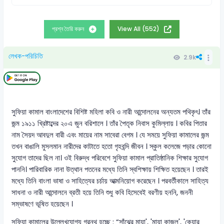
প্রশ্ন তৈরি করুন
View All (552)
লেখক-পরিচিতি
2.9k
সুফিয়া কামাল বাংলাদেশের বিশিষ্ট মহিলা কবি ও নারী আন্দোলনের অন্যতম পথিকৃৎ। তাঁর
জন্ম ১৯১১ খ্রিষ্টাব্দের ২০এ জুন বরিশালে । তাঁর পৈতৃক নিবাস কুমিল্লায় । কবির পিতার
নাম সৈয়দ আবদুল বারী এবং মায়ের নাম সাবেরা বেগম । যে সময়ে সুফিয়া কামালের জন্ম
তখন বাঙালি মুসলমান নারীদের কাটাতে হতো গৃহবন্দি জীবন । স্কুল কলেজে পড়ার কোনো
সুযোগ তাদের ছিল না। ওই বিরুদ্ধ পরিবেশে সুফিয়া কামাল প্রাতিষ্ঠানিক শিক্ষার সুযোগ
পাননি। পারিবারিক নানা উত্থান পতনের মধ্যে তিনি স্বশিক্ষায় শিক্ষিত হয়েছেন । তারই
মধ্যে তিনি বাংলা ভাষা ও সাহিত্যের চর্চায় আত্মনিয়োগ করেছেন । পরবর্তীকালে সাহিত্য
সাধনা ও নারী আন্দোলনে ব্রতী হয়ে তিনি শুধু কবি হিসেবেই বরণীয় হননি, জননী
সম্ভাষণে ভূষিত হয়েছেন ।
সুফিয়া কামালের উল্লেখযোগ্য গ্রন্থ হচ্ছে : “সাঁঝের মায়া', 'মায়া কাজল', 'কেয়ার