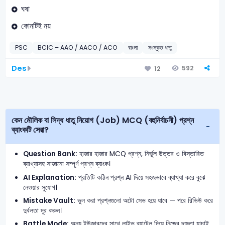
ঘষা
কোনটিই নয়
PSC
BCIC – AAO / AACO / ACO
বাংলা
সংস্কৃত ধাতু
Des
592
12
কেন মৌলিক বা সিদ্ধ ধাতু নিয়োগ (Job) MCQ (বহুনির্বাচনী) প্রশ্ন
ব্যাংকটি সেরা?
Question Bank:
হাজার হাজার MCQ প্রশ্ন, নির্ভুল উত্তর ও বিস্তারিত
ব্যাখ্যাসহ সাজানো সম্পূর্ণ প্রশ্ন ব্যাংক।
AI Explanation:
প্রতিটি কঠিন প্রশ্ন AI দিয়ে সহজভাবে ব্যাখ্যা করে বুঝে
নেওয়ার সুযোগ।
Mistake Vault:
ভুল করা প্রশ্নগুলো অটো সেভ হয়ে যাবে — পরে রিভিউ করে
দুর্বলতা দূর করুন।
Battle Mode:
অন্য ইউজারদের সাথে লাইভ ব্যাটেল দিয়ে নিজের দক্ষতা যাচাই