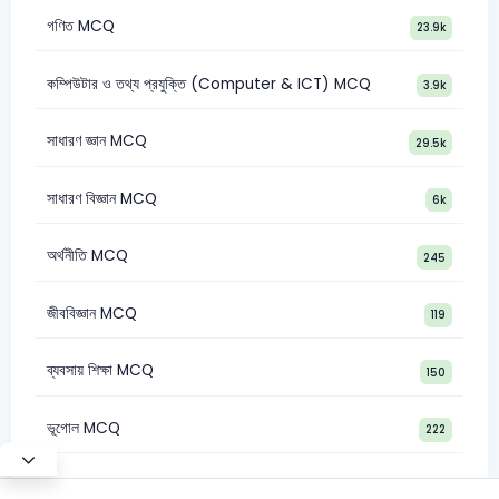
গণিত MCQ
23.9k
কম্পিউটার ও তথ্য প্রযুক্তি (Computer & ICT) MCQ
3.9k
সাধারণ জ্ঞান MCQ
29.5k
সাধারণ বিজ্ঞান MCQ
6k
অর্থনীতি MCQ
245
জীববিজ্ঞান MCQ
119
ব্যবসায় শিক্ষা MCQ
150
ভূগোল MCQ
222