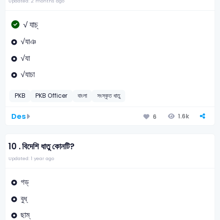
Updated: 2 months ago
√ যাচ্
√যাঞ
√যা
√যাচা
PKB
PKB Officer
বাংলা
সংস্কৃত ধাতু
Des
1.6k
6
10 .
বিদেশি ধাতু কোনটি?
Updated: 1 year ago
গড্
বুধ্
ছাম্