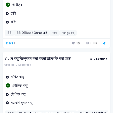
পাবিত্রি
ঢালি
রাঙ্গি
BB
BB Officer (General)
বাংলা
সংস্কৃত ধাতু
Des
3.6k
10
7 .
যে ধাতু বিশ্লেষন করা যায়না তাকে কি বলা হয়?
2 Exams
Updated: 2 weeks ago
সাধিত ধাতু
মৌলিক ধাতু
যৌগিক ধাতু
সংযোগ মূলক ধাতু