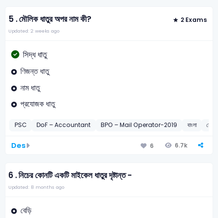
5 .
মৌলিক ধাতুর অপর নাম কী?
2 Exams
Updated: 2 weeks ago
সিদ্ধ ধাতু
ণিজন্ত ধাতু
নাম ধাতু
প্রযোজক ধাতু
PSC
DoF – Accountant
BPO – Mail Operator-2019
বাংলা
মৌলিক
Des
6.7k
6
6 .
নিচের কোনটি একটি মাইকেল ধাতুর দৃষ্টান্ত -
Updated: 8 months ago
বেড়ি