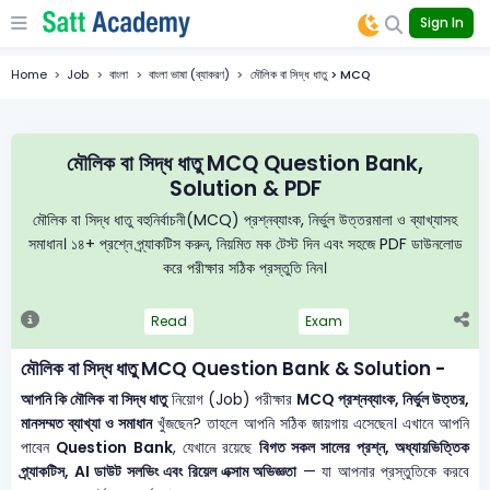
Sign In
Home
Job
বাংলা
বাংলা ভাষা (ব্যাকরণ)
মৌলিক বা সিদ্ধ ধাতু > MCQ
মৌলিক বা সিদ্ধ ধাতু MCQ Question Bank,
Solution & PDF
মৌলিক বা সিদ্ধ ধাতু বহুনির্বাচনী(MCQ) প্রশ্নব্যাংক, নির্ভুল উত্তরমালা ও ব্যাখ্যাসহ
সমাধান। ১৪+ প্রশ্নে প্র্যাকটিস করুন, নিয়মিত মক টেস্ট দিন এবং সহজে PDF ডাউনলোড
করে পরীক্ষার সঠিক প্রস্তুতি নিন।
Read
Exam
মৌলিক বা সিদ্ধ ধাতু MCQ Question Bank & Solution -
আপনি কি মৌলিক বা সিদ্ধ ধাতু
নিয়োগ (Job) পরীক্ষার
MCQ প্রশ্নব্যাংক, নির্ভুল উত্তর,
মানসম্মত ব্যাখ্যা ও সমাধান
খুঁজছেন? তাহলে আপনি সঠিক জায়গায় এসেছেন। এখানে আপনি
পাবেন
Question Bank
, যেখানে রয়েছে
বিগত সকল সালের প্রশ্ন, অধ্যায়ভিত্তিক
প্র্যাকটিস, AI ডাউট সলভিং এবং রিয়েল এক্সাম অভিজ্ঞতা
— যা আপনার প্রস্তুতিকে করবে