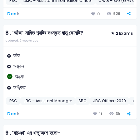
PSC
DMC – Assistant Information Officer
CAAB – SAE (E/M) and
Des
926
0
8 .
‘আঁকা’ সাধিত শব্দটির সংস্কৃত ধাতু কোনটি?
2 Exams
Updated: 2 weeks ago
আঁক
অঙ্কন
অঙ্ক
অঙ্কিত
PSC
JBC – Assistant Manager
SBC
JBC Officer-2020
বাংলা
Des
3k
11
9 .
‘যাচঞা’ এর ধাতু অংশ হলো-