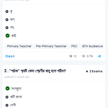
কৃ
মাগ্‌
গম্‌
কাট্‌
Primary Teacher
Pre-Primary Teacher
PSC
BTV Audience Re
Des
2.7k
11
3 .
”পাঠক” শব্দটি কোন শ্রেণীর ধাতু হতে গঠিত?
2 Exams
Updated: 2 weeks ago
সংস্কৃত
খাটি বাংলা
দেশী