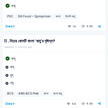
ভর্
PSC
DG Food – Sprayman
বাংলা
বিদেশি ধাতু
Des
4.9k
14
11 .
নিচের কোনটি বাংলা ‘ধাতু’র দৃষ্টান্ত?
Updated: 6 months ago
কহ্
কথ্
বুধ্
গঠ্
BCS
44th BCS Preli
বাংলা
বাংলা ধাতু
Des
4.9k
44