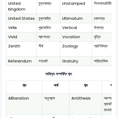
United
যুক্তরাজ্য
Unstamped
সিলমোহরবিহীন
Kingdom
United States
যুক্তরাষ্ট্র
Ultimatum
চরমপত্র
Virile
পুরুষোচিত
Vertical
উল্লম্ব
Vivid
প্রাণবন্ত
Vocation
বৃত্তি
Zenith
শীর্ষ
Zoology
প্রাণিবিদ্যা
Referendum
গণভোট
Gratuity
পারিতোষিক
সাহিত্য সম্পর্কিত শব্দ:
শব্দ
অর্থ
শব্দ
অর্থ
Alliteration
অনুপ্রাস
Antithesis
পরস্পরবিরো
শব্দাবলি
ব্যবহার