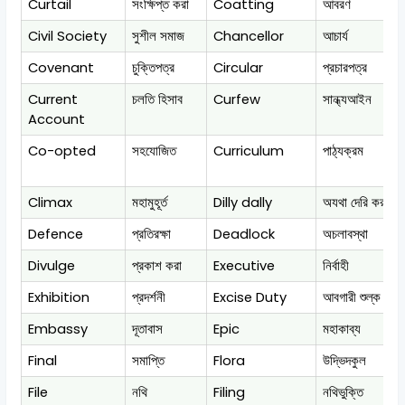
Curtail
সংক্ষিপ্ত করা
Coatting
আবরণ
Civil Society
সুশীল সমাজ
Chancellor
আচার্য
Covenant
চুক্তিপত্র
Circular
প্রচারপত্র
Current
চলতি হিসাব
Curfew
সান্ধ্যআইন
Account
Co-opted
সহযোজিত
Curriculum
পাঠ্যক্রম
Climax
মহামুহূর্ত
Dilly dally
অযথা দেরি করা
Defence
প্রতিরক্ষা
Deadlock
অচলাবস্থা
Divulge
প্রকাশ করা
Executive
নির্বাহী
Exhibition
প্রদর্শনী
Excise Duty
আবগারী শুল্ক
Embassy
দূতাবাস
Epic
মহাকাব্য
Final
সমাপ্তি
Flora
উদ্ভিদকুল
File
নথি
Filing
নথিভুক্তি