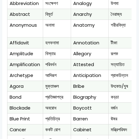
Abbreviation
সংক্ষেপণ
Analogy
উপমা
Abstract
বিমূর্ত
Anarchy
নৈরাজ্য
Anonymous
অনামা
Anatomy
শরীরবিদ্যা
Affidavit
হলফনামা
Annotation
টীকা
Amplitude
বিস্তার
Allegory
রূপক
Amplification
পরিবর্ধন
Attested
সত্যায়িত
Archetype
আদিরূপ
Anticipation
প্রাকচিন্তন
Agora
মুক্তাঞ্চল
Bribe
উৎকোচ/ঘুষ
Bond
প্রতিজ্ঞাপত্র
Biography
কড়চা
Blockade
অবরোধ
Boycott
বর্জন
Blue Print
প্রতিচিত্র
Barren
ঊষর
Cancer
কর্কট রোগ
Cabinet
মন্ত্রিপরিষদ