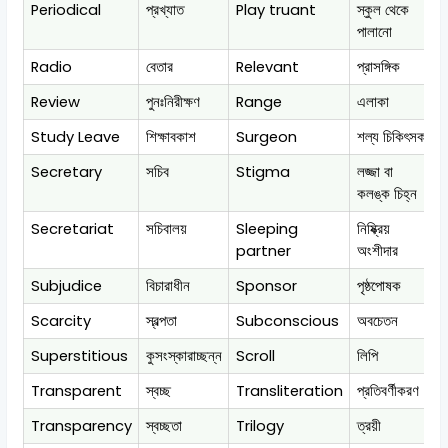
Periodical
প্রখ্যাত
Play truant
স্কুল থেকে
পালানো
Radio
বেতার
Relevant
প্রাসঙ্গিক
Review
পুনঃনিরীক্ষণ
Range
এলাকা
Study Leave
শিক্ষাবকাশ
Surgeon
শল্য চিকিৎসক
Secretary
সচিব
Stigma
লজ্জা বা
কলঙ্ক চিহ্ন
Secretariat
সচিবালয়
Sleeping
নিষ্ক্রিয়
partner
অংশীদার
Subjudice
বিচারাধীন
Sponsor
পৃষ্ঠপোষক
Scarcity
স্বল্পতা
Subconscious
অবচেতন
Superstitious
কুসংস্কারাচ্ছন্ন
Scroll
লিপি
Transparent
স্বচ্ছ
Transliteration
প্রতিবর্ণীকরণ
Transparency
স্বচ্ছতা
Trilogy
ত্রয়ী