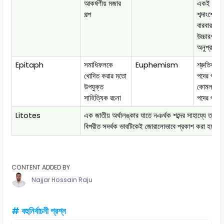
আকর্ষণীয় মজার
একই শব্দ ব
গল্প
শব্দাংশের
বারবার
উচ্চারণ বা ছ
অনুপ্রাস
Epitaph
সমাধিফলকে
Euphemism
শ্রুতিকটু
খোদিত করার মতো
পদের পরিবর্
উপযুক্ত
কোমলতর
সাহিত্যিক রচনা
পদের প্রয়
Litotes
এক জাতীয় অর্থালঙ্কার যাতে নঞর্থক শব্দের সাহায্যে তার
বিপরীত সদর্থক ভাবটিকেই জোরালোভাবে প্রকাশ করা হয়
CONTENT ADDED BY
Najjar Hossain Raju
# বহুনির্বাচনী প্রশ্ন