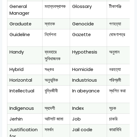
General
মহাব্যবস্থাপক
Glossary
টীকাপঞ্জি
Manager
Graduate
স্নাতক
Genocide
গণহত্যা
Guideline
নির্দেশনা
Gazette
ঘোষণাপত্র
Handy
ব্যবহারে
Hypothesis
অনুমান
সুবিধাজনক
Hybrid
সঙ্কর
Homicide
নরহত্যা
Horizontal
অনুভূমিক
Industrious
পরিশ্রমী
Intellectual
বুদ্ধিজীবী
In abeyance
স্থগিত করা
Indigenous
স্বদেশী
Index
সূচক
Jerhin
আটসাট জামা
Job
চাকরি
Justification
সমর্থন
Jail code
কারাবিধি
for