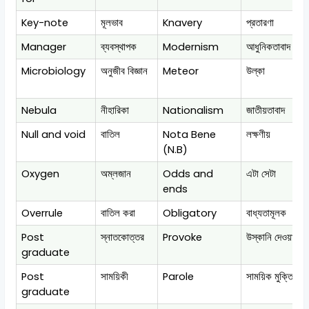
Key-note
মূলভাব
Knavery
প্রতারণা
Manager
ব্যবস্থাপক
Modernism
আধুনিকতাবাদ
Microbiology
অনুজীব বিজ্ঞান
Meteor
উল্কা
Nebula
নীহারিকা
Nationalism
জাতীয়তাবাদ
Null and void
বাতিল
Nota Bene
লক্ষণীয়
(N.B)
Oxygen
অম্লজান
Odds and
এটা সেটা
ends
Overrule
বাতিল করা
Obligatory
বাধ্যতামূলক
Post
স্নাতকোত্তর
Provoke
উস্কানি দেওয়া
graduate
Post
সাময়িকী
Parole
সাময়িক মুক্তি
graduate