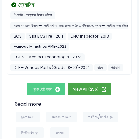
ত্রৈমাসিক
পিএসসি ও অন্যান্য নিয়োগ পরীক্ষা
বাংলাদেশ ডাক বিভাগ — পোস্টমাস্টার জেনারেলের কার্যালয়, দক্ষিণাঞ্চল, খুলনা — পোস্টাল অপারেটর/মেইল 
BCS
31st BCS Preli-2011
DNC Inspector-2013
Various Ministries AME-2022
DGHS – Medical Technologist-2023
DTE – Various Posts (Grade 18-20)-2024
বাংলা
পরিভাষা
প্রশ্ন তৈরি করুন
View All (296)
Read more
ছন্দ প্রকরণ
অলংকার প্রকরণ
প্রতিশব্দ/সমার্থক শব্দ
বিপরীতার্থক শব্দ
বাগধারা