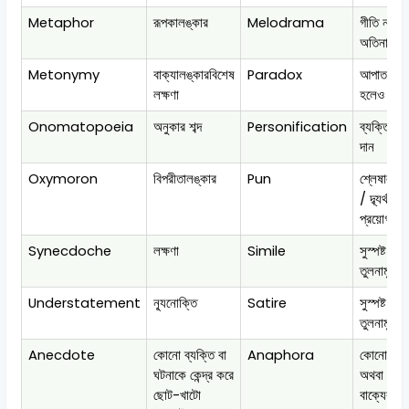
Metaphor
রূপকালঙ্কার
Melodrama
গীতি নাটক
অতিনাটক
Metonymy
বাক্যালঙ্কারবিশেষ
Paradox
আপাত বিরো
লক্ষণা
হলেও সত্য
Onomatopoeia
অনুকার শব্দ
Personification
ব্যক্তিরূপ
দান
Oxymoron
বিপরীতালঙ্কার
Pun
শ্লেষালঙ্ক
/ দ্ব্যর্থক শব
প্রয়োগ
Synecdoche
লক্ষণা
Simile
সুস্পষ্ট
তুলনামূলক
Understatement
ন্যূনোক্তি
Satire
সুস্পষ্ট
তুলনামূলক
Anecdote
কোনো ব্যক্তি বা
Anaphora
কোনো বাণী
ঘটনাকে কেন্দ্র করে
অথবা কোন
ছোট-খাটো
বাক্যের মধ্