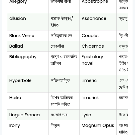
Allegory
রূপকধর্মী রচনা
Apostrophe
সম্বোধন
অলঙ্কার
allusion
পরোক্ষ উল্লেখ/
Assonance
স্বরানুপ্রাস
ইঙ্গিত
Blank Verse
অমিত্রাক্ষর ছন্দ
Couplet
দ্বিপদী শ্
Ballad
লোকগাঁথা
Chiasmas
বাক্যালঙ্ক
Bibliography
গ্রন্থ ও রচনাবলির
Epistolary
পত্রোপন্য
তালিকা
novel
চিঠির আকা
রচিত উপন্
Hyperbole
অতিশয়োক্তি
Limeric
এক ধরনের
ছোট কবিতা
Haiku
বিশেষ আঙ্গিকের
Limerick
মজাদার ছড়
জাপানি কবিতা
Lingua Franca
সংযোগ ভাষা
Lyric
গীতি কবিতা
Irony
বিদ্রুপ
Magnum Opus
বড় মাপের
সাহিত্যকর্ম