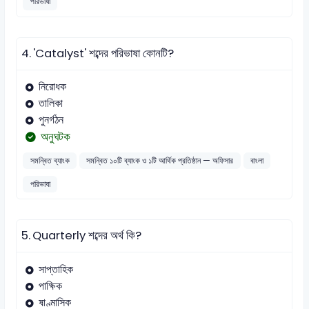
পরিভাষা
4.
'Catalyst' শব্দের পরিভাষা কোনটি?
নিরোধক
তালিকা
পুনর্গঠন
অনুঘটক
সমন্বিত ব্যাংক
সমন্বিত ১০টি ব্যাংক ও ১টি আর্থিক প্রতিষ্ঠান — অফিসার
বাংলা
পরিভাষা
5.
Quarterly শব্দের অর্থ কি?
সাপ্তাহিক
পাক্ষিক
ষাণ্মাসিক