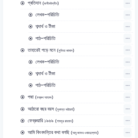
প্ৰতিদান
(জসীমউদ্‌দীন)
লেখক-পরিচিতি
শব্দার্থ ও টীকা
পাঠ-পরিচিতি
তাহারেই পড়ে মনে
(সুফিয়া কামাল)
লেখক-পরিচিতি
শব্দার্থ ও টীকা
পাঠ-পরিচিতি
পদ্মা
(ফর্‌রুখ আহমদ)
আঠারো বছর বয়স
(সুকান্ত ভট্টাচার্য)
ফেব্রুয়ারি ১৯৬৯
(শামসুর রাহমান)
আমি কিংবদন্তির কথা বলছি
(আবু জাফর ওবায়দুল্লাহ)