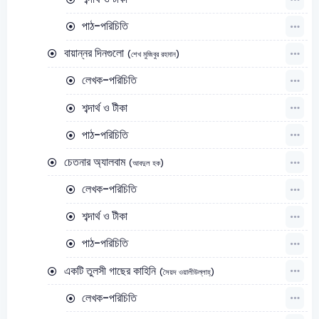
পাঠ-পরিচিতি
বায়ান্নর দিনগুলো
(শেখ মুজিবুর রহমান)
লেখক-পরিচিতি
শব্দার্থ ও টীকা
পাঠ-পরিচিতি
চেতনার অ্যালবাম
(আবদুল হক)
লেখক-পরিচিতি
শব্দার্থ ও টীকা
পাঠ-পরিচিতি
একটি তুলসী গাছের কাহিনি
(সৈয়দ ওয়ালীউল্লাহ্)
লেখক-পরিচিতি