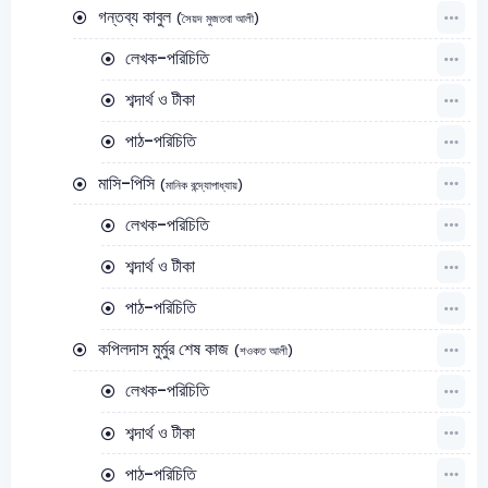
গন্তব্য কাবুল
প্রযুক্তিভিত্তিক
।
(সৈয়দ মুজতবা আলী)
Satt Academy
–র সাথে থাকুন, প্রস্তুতির প্রতিটি ধাপ হোক সহজ ও
লেখক-পরিচিতি
সুনিশ্চিত।
শব্দার্থ ও টীকা
🎓
SATT Academy – শিক্ষার পথ সহজ করি, প্রতিটি শিক্ষার্থীর জন্য
পাঠ-পরিচিতি
মাসি-পিসি
(মানিক বন্দ্যোপাধ্যায়)
লেখক-পরিচিতি
শব্দার্থ ও টীকা
পাঠ-পরিচিতি
কপিলদাস মুর্মুর শেষ কাজ
(শওকত আলী)
লেখক-পরিচিতি
শব্দার্থ ও টীকা
পাঠ-পরিচিতি