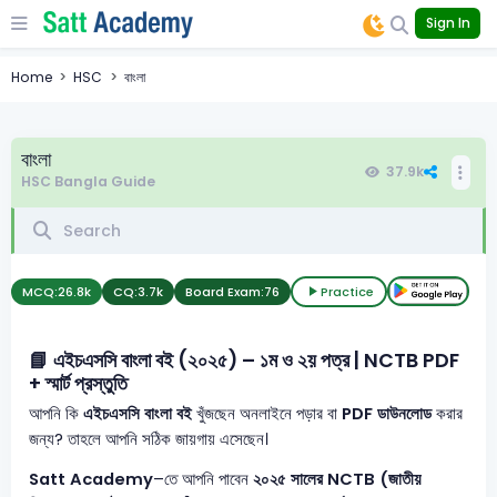
Sign In
Home
HSC
বাংলা
বাংলা
37.9k
HSC Bangla Guide
MCQ:
26.8k
CQ:
3.7k
Board Exam:
76
Practice
📘 এইচএসসি বাংলা বই (২০২৫) – ১ম ও ২য় পত্র | NCTB PDF
+ স্মার্ট প্রস্তুতি
আপনি কি
এইচএসসি বাংলা বই
খুঁজছেন অনলাইনে পড়ার বা
PDF ডাউনলোড
করার
জন্য? তাহলে আপনি সঠিক জায়গায় এসেছেন।
Satt Academy
–তে আপনি পাবেন
২০২৫ সালের NCTB (জাতীয়