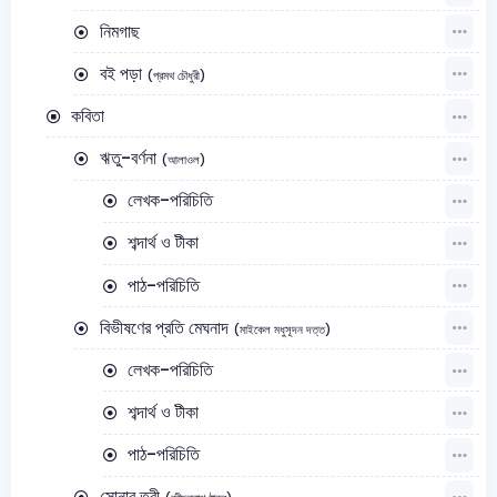
নিমগাছ
বই পড়া
(প্রমথ চৌধুরী)
কবিতা
ঋতু-বৰ্ণনা
(আলাওল)
লেখক-পরিচিতি
শব্দার্থ ও টীকা
পাঠ-পরিচিতি
বিভীষণের প্রতি মেঘনাদ
(মাইকেল মধুসূদন দত্ত)
লেখক-পরিচিতি
শব্দার্থ ও টীকা
পাঠ-পরিচিতি
সোনার তরী