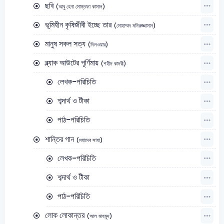
ছবি
(আবু হেনা মোস্তফা কামাল)
ভূমিহীন কৃষিজীবী ইচ্ছে তার
(মোহাম্মদ মনিরুজ্জামান)
মানুষ সকল সত্য
(দিলওয়ার)
ব্ল্যাক আউটের পূর্ণিমায়
(শহীদ কাদরী)
লেখক-পরিচিতি
শব্দার্থ ও টীকা
পাঠ-পরিচিতি
শান্তির গান
(মহাদেব সাহা)
লেখক-পরিচিতি
শব্দার্থ ও টীকা
পাঠ-পরিচিতি
লোক লোকান্তর
(আল মাহমুদ)