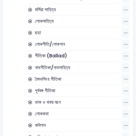
মর্সিয়া সাহিত্য
লোকসাহিত্য
ছড়া
লোকগীতি/লোকগান
গীতিকা (Ballad)
নাথগীতিকা/নাথসাহিত্য
মৈমনসিংহ গীতিকা
পূর্ববঙ্গ গীতিকা
ডাক ও খনার বচন
লোককথা
কবিগান