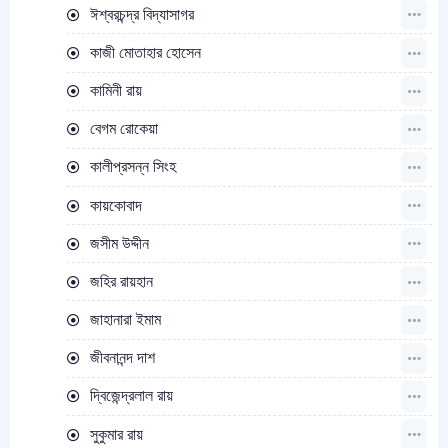
ঈশ্বরচন্দ্র বিদ্যাসাগর
কাজী মোতাহার হোসেন
কামিনী রায়
বেগম রোকেয়া
কালীপ্রসন্ন সিংহ
কায়কোবাদ
জসীম উদ্দীন
জহির রায়হান
জাহানারা ইমাম
জীবনানন্দ দাশ
দ্বিজেন্দ্রলাল রায়
সুকুমার রায়