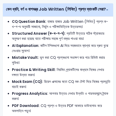
কেন ধ্বনি, বর্ণ ও বাগযন্ত্র Job Written (লিখিত) প্রশ্ন ব্যাংকটি সেরা?
CQ Question Bank:
হাজার হাজার Job Written (লিখিত) প্রশ্ন ক-
খ-গ-ঘ অনুযায়ী সাজানো, নির্ভুল ও পরীক্ষাভিত্তিক উত্তরসহ।
Structured Answer (ক-খ-গ-ঘ):
প্রতিটি উত্তরে সঠিক স্ট্রাকচার
অনুসরণ করা হয়েছে যাতে পরীক্ষায় সহজে পূর্ণ নম্বর পাওয়া যায়।
AI Explanation:
জটিল টপিকগুলো AI দিয়ে সহজভাবে ব্যাখ্যা করে দ্রুত বুঝে
নেওয়ার সুযোগ।
Mistake Vault:
ভুল করা CQ প্রশ্নগুলো সংরক্ষণ করে পরে রিভিউ করার
সুবিধা।
Practice & Writing Skill:
নিয়মিত প্র্যাকটিসের মাধ্যমে নিজের লেখার
দক্ষতা উন্নত করুন।
Mock Exam (CQ):
রিয়েল এক্সামের মতো CQ মক টেস্ট দিয়ে নিজের প্রস্তুতি
যাচাই করুন।
Progress Analytics:
আপনার উত্তর লেখার উন্নতি ও পারফরম্যান্স ট্র্যাক
করুন।
PDF Download:
CQ প্রশ্ন ও উত্তর PDF আকারে ডাউনলোড করে
অফলাইনে পড়ুন।