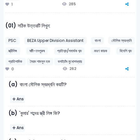
285
1
(01)
সঠিক উত্তরটি লিখুন:
PSC
BEZA Upper Division Assistant
বাংলা
মৌলিক স্বরধ্বনি
স্ত্রীলিঙ্গ
ষষ্ঠী-তৎপুরুষ
প্রতিশব্দ/সমার্থক শব্দ
করণ কারক
বিদেশি শব্দ
প্রাতিপাদিক
সৈয়দ শামসুল হক
বলাইচাঁদ মুখোপাধ্যায়
262
0
(a)
বাংলা মৌলিক স্বরধ্বনি কয়টি?
Ans
(b)
'কুমার' শব্দের স্ত্রী লিঙ্গ কি?
Ans