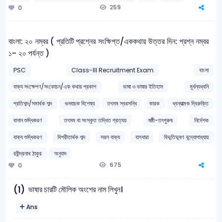
259
0
বাংলা: ২০ নম্বর ( প্রতিটি প্রশ্নের সংক্ষিপ্ত/এককথায় উত্তর দিন: প্রশ্ন নম্বর
১- ২০ পর্যন্ত )
PSC
Class-III Recruitment Exam
বাংলা
বাক্য সংক্ষেপণ/সংকোচন/এক কথায় প্রকাশ
ভাষা ও ভাষার ইতিহাস
মূর্ধন্যধ্বনি
প্রতিশব্দ/সমার্থক শব্দ
গুনবাচক বিশেষ্য
তৎসম স্বরসন্ধি
কারক
ধ্বন্যাত্মক দ্বিরুক্তি
বানান শুদ্ধিকরণ
তৎসম বা সংস্কৃত তদ্ধিত প্রত্যয়
ষষ্ঠী-তৎপুরুষ
নির্দেশক
বাক্য শুদ্ধিকরণ
বিপরীতার্থক শব্দ
সরল বাক্য
বাগধারা
বিভূতিভূষণ বন্দ্যোপাধ্যায়
রবীন্দ্রনাথ ঠাকুর
অনুবাদ
675
0
ভাষার চারটি মৌলিক অংশের নাম লিখুন।
(1)
Ans