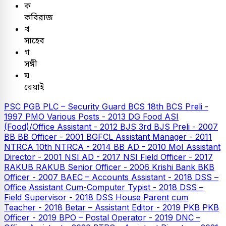
ক
কবিরাজ
খ
সাহেব
গ
সঙ্গী
ঘ
বেয়াই
PSC
PGB PLC – Security Guard
BCS
18th BCS Preli -
1997
PMO Various Posts - 2013
DG Food ASI
(Food)/Office Assistant - 2012
BJS
3rd BJS Preli - 2007
BB
BB Officer - 2001
BGFCL Assistant Manager - 2011
NTRCA
10th NTRCA - 2014
BB AD - 2010
MoI Assistant
Director - 2001
NSI AD - 2017
NSI Field Officer - 2017
RAKUB
RAKUB Senior Officer - 2006
Krishi Bank
BKB
Officer - 2007
BAEC – Accounts Assistant - 2018
DSS –
Office Assistant Cum-Computer Typist - 2018
DSS –
Field Supervisor - 2018
DSS House Parent cum
Teacher - 2018
Betar – Assistant Editor - 2019
PKB
PKB
Officer - 2019
BPO – Postal Operator - 2019
DNC –