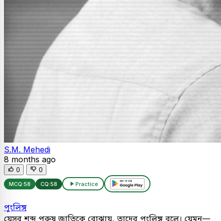
S.M. Mehedi
8 months ago
0
0
MCQ:
58
CQ:
58
Practice
পুংলিঙ্গ
যেসব শব্দ পুরুষ জাতিকে বোঝায়, তাদের পুংলিঙ্গ বলে। যেমন—