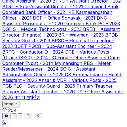
Office Assistant - 2020
BTRC – Assistant Director - 2021
BTRC – Sub-Assistant Director - 2021
Combined Bank
Combined Bank Officer - 2021
KB
Karmasangsthan
Officer - 2021
DOF – Office Sohayak - 2021
DNC
Assistant Prosecutor - 2020
Grameen Bank PO - 2023
DGHS – Medical Technologist - 2023
BREB – Assistant
Director (Finance) - 2023
BR – Wayman - 2023
BPDB –
Security Guard - 2023
BPSC – Electrical Inspector -
2023
BUET
PGCB – Sub-Assistant Engineer - 2024
BRTC – Conductor-D - 2024
DTE – Various Posts
(Grade 18-20) - 2024
DG Food – Office Assistant Cum-
Computer Typist - 2014
Mymensingh PBS – Meter
Reader/Messenger - 2024
BCIC – Assistant
Administrative Officer - 2025
CS Brahmanbaria – Health
Assistant - 2025
Ansar & VDP – Various Posts - 2025
PGB PLC – Security Guard - 2025
Primary Teacher
Primary Assistant Teacher - 2026
DYD Office Assistant -
2026
বাংলা
পুংলিঙ্গ
ব্যাখ্যা
204
6.