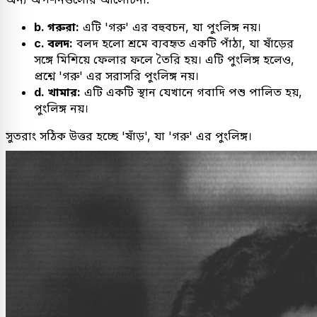
b. গরুরা:
এটি 'গরু' এর বহুবচন, যা পুংলিঙ্গ নয়।
c. বলদ:
বলদ হলো শ্ৰমে ব্যবহৃত একটি পাঁঠা, যা ষাঁড়ের
সঙ্গে মিশিয়ে ফেলার ফলে তৈরি হয়। এটি পুংলিঙ্গ হলেও,
প্রশ্নে 'গরু' এর সরাসরি পুংলিঙ্গ নয়।
d. খামার:
এটি একটি স্থান যেখানে গবাদি পশু পালিত হয়,
পুংলিঙ্গ নয়।
সুতরাং সঠিক উত্তর হচ্ছে 'ষাঁড়', যা 'গরু' এর পুংলিঙ্গ।