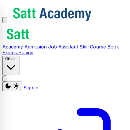
Academy
Admission
Job Assistant
Skill
Course
Book
Exams
Pricing
Others
Sign in