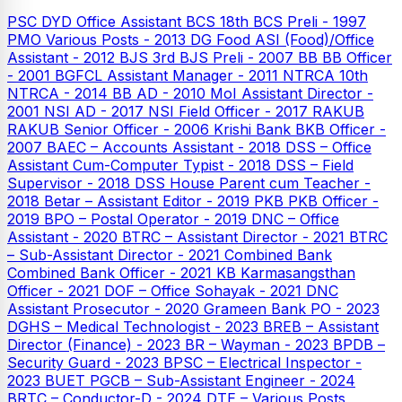
PSC
DYD Office Assistant
BCS
18th BCS Preli - 1997
PMO Various Posts - 2013
DG Food ASI (Food)/Office
Assistant - 2012
BJS
3rd BJS Preli - 2007
BB
BB Officer
- 2001
BGFCL Assistant Manager - 2011
NTRCA
10th
NTRCA - 2014
BB AD - 2010
MoI Assistant Director -
2001
NSI AD - 2017
NSI Field Officer - 2017
RAKUB
RAKUB Senior Officer - 2006
Krishi Bank
BKB Officer -
2007
BAEC – Accounts Assistant - 2018
DSS – Office
Assistant Cum-Computer Typist - 2018
DSS – Field
Supervisor - 2018
DSS House Parent cum Teacher -
2018
Betar – Assistant Editor - 2019
PKB
PKB Officer -
2019
BPO – Postal Operator - 2019
DNC – Office
Assistant - 2020
BTRC – Assistant Director - 2021
BTRC
– Sub-Assistant Director - 2021
Combined Bank
Combined Bank Officer - 2021
KB
Karmasangsthan
Officer - 2021
DOF – Office Sohayak - 2021
DNC
Assistant Prosecutor - 2020
Grameen Bank PO - 2023
DGHS – Medical Technologist - 2023
BREB – Assistant
Director (Finance) - 2023
BR – Wayman - 2023
BPDB –
Security Guard - 2023
BPSC – Electrical Inspector -
2023
BUET
PGCB – Sub-Assistant Engineer - 2024
BRTC – Conductor-D - 2024
DTE – Various Posts