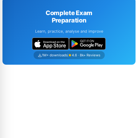
Complete Exam
Preparation
Learn, practice, analyse and improve
1M+ downloads
4.6 · 8k+ Reviews