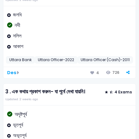
জলধি
নদী
সলিল
আকাশ
Uttara Bank
Uttara Officer-2022
Uttara Officer (Cash)-2011
I
Des
726
4
3 .
এক কথায় প্রকাশ করুন- যা পূর্বে দেখা যায়নি।
4 Exams
Updated: 2 weeks ago
অদৃষ্টপূর্ব
ভূতপূর্ব
অভূতপূর্ব