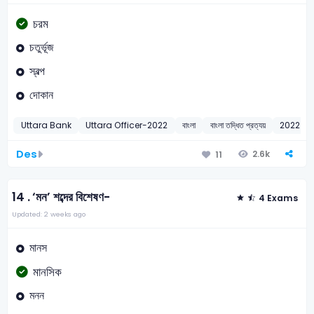
চরম
চতুর্ভূজ
স্বল্প
দোকান
Uttara Bank
Uttara Officer-2022
বাংলা
বাংলা তদ্ধিত প্রত্যয়
2022
Des
2.6k
11
14 .
‘মন’ শব্দের বিশেষণ-
4 Exams
Updated: 2 weeks ago
মানস
মানসিক
মনন