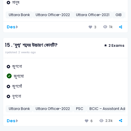
মানুষ
Uttara Bank
Uttara Officer-2022
Uttara Officer-2021
GIB
G
Des
1k
3
15 .
‘যুগ্ম’ শব্দের উচ্চারণ কোনটি?
2 Exams
Updated: 2 weeks ago
জুগনো
জুগমো
জুগমোঁ
যুগনো
Uttara Bank
Uttara Officer-2022
PSC
BCIC – Assistant Admini
Des
2.3k
6