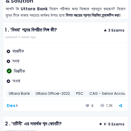
& Solution
আপনি কি
Uttara Bank
নিয়োগ পরীক্ষার জন্য নিজেকে প্রস্তুত করছেন? নিয়োগ
যুদ্ধে টিকে থাকার সবচেয়ে কার্যকর উপায় হলো
বিগত বছরের প্রশ্ন নিয়মিত প্র্যাকটিস করা
।
1 .
‘বিধবা’ শব্দের বিপরীত লিঙ্গ কী?
3 Exams
Updated: 2 weeks ago
বহুপত্মীক
সধবা
বিপত্মীক
অধবা
Uttara Bank
Uttara Officer-2022
PSC
CAG – Senior Accounts
Des
1.2k
6
2 .
‘তটিনী’ এর সমার্থক শব্দ কোনটি?
5 Exams
Updated: 2 weeks ago