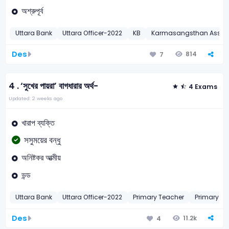
অশ্রুপূর্ব
Uttara Bank
Uttara Officer-2022
KB
Karmasangsthan Asst. O
Des
814
7
4 .
‘সুখের পায়রা’ বাগধারার অর্থ-
4 Exams
Updated: 2 weeks ago
খারাপ ব্যক্তি
সসুময়ের বন্ধু
অনিষ্টকর আত্মীয়
ভন্ড
Uttara Bank
Uttara Officer-2022
Primary Teacher
Primary As
Des
11.2k
4