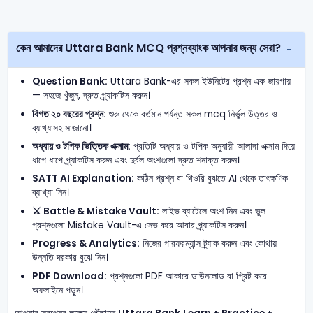
কেন আমাদের Uttara Bank MCQ প্রশ্নব্যাংক আপনার জন্য সেরা?
Question Bank:
Uttara Bank-এর সকল ইউনিটের প্রশ্ন এক জায়গায়
— সহজে খুঁজুন, দ্রুত প্র্যাকটিস করুন।
বিগত ২০ বছরের প্রশ্ন:
শুরু থেকে বর্তমান পর্যন্ত সকল mcq নির্ভুল উত্তর ও
ব্যাখ্যাসহ সাজানো।
অধ্যায় ও টপিক ভিত্তিক এক্সাম:
প্রতিটি অধ্যায় ও টপিক অনুযায়ী আলাদা এক্সাম দিয়ে
ধাপে ধাপে প্র্যাকটিস করুন এবং দুর্বল অংশগুলো দ্রুত শনাক্ত করুন।
SATT AI Explanation:
কঠিন প্রশ্ন বা থিওরি বুঝতে AI থেকে তাৎক্ষণিক
ব্যাখ্যা নিন।
⚔️ Battle & Mistake Vault:
লাইভ ব্যাটেলে অংশ নিন এবং ভুল
প্রশ্নগুলো Mistake Vault-এ সেভ করে আবার প্র্যাকটিস করুন।
Progress & Analytics:
নিজের পারফরম্যান্স ট্র্যাক করুন এবং কোথায়
উন্নতি দরকার বুঝে নিন।
PDF Download:
প্রশ্নগুলো PDF আকারে ডাউনলোড বা প্রিন্ট করে
অফলাইনে পড়ুন।