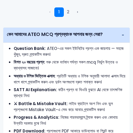
‹
1
2
›
কেন আমাদের ATEO MCQ প্রশ্নব্যাংক আপনার জন্য সেরা?
Question Bank:
ATEO-এর সকল ইউনিটের প্রশ্ন এক জায়গায় — সহজে
খুঁজুন, দ্রুত প্র্যাকটিস করুন।
বিগত ২০ বছরের প্রশ্ন:
শুরু থেকে বর্তমান পর্যন্ত সকল mcq নির্ভুল উত্তর ও
ব্যাখ্যাসহ সাজানো।
অধ্যায় ও টপিক ভিত্তিক এক্সাম:
প্রতিটি অধ্যায় ও টপিক অনুযায়ী আলাদা এক্সাম দিয়ে
ধাপে ধাপে প্র্যাকটিস করুন এবং দুর্বল অংশগুলো দ্রুত শনাক্ত করুন।
SATT AI Explanation:
কঠিন প্রশ্ন বা থিওরি বুঝতে AI থেকে তাৎক্ষণিক
ব্যাখ্যা নিন।
⚔️ Battle & Mistake Vault:
লাইভ ব্যাটেলে অংশ নিন এবং ভুল
প্রশ্নগুলো Mistake Vault-এ সেভ করে আবার প্র্যাকটিস করুন।
Progress & Analytics:
নিজের পারফরম্যান্স ট্র্যাক করুন এবং কোথায়
উন্নতি দরকার বুঝে নিন।
PDF Download:
প্রশ্নগুলো PDF আকারে ডাউনলোড বা প্রিন্ট করে