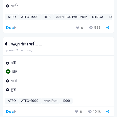
আর্গন
ATEO
ATEO-1999
BCS
33rd BCS Preli-2012
NTRCA
10th
Des
566
6
4 .
তণ্ডুল শব্দের অর্থ __
Updated: 7 months ago
রুটি
চাল
আটা
চুলা
ATEO
ATEO-1999
সাধারণ বিজ্ঞান
1999
Des
10.1k
6