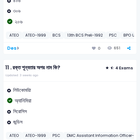
৪০৬
৩০৬
২০৬
ATEO
ATEO-1999
BCS
13th BCS Preli-1992
PSC
BPO Upa
Des
651
0
11 .
রক্ত শূন্যতার অপর নাম কি?
4 Exams
Updated: 3 weeks ago
লিউকোময়িা
অ্যানিমিয়া
সিরোসিস
জন্ডিস
ATEO
ATEO-1999
PSC
DMC Assistant Information Officer-20