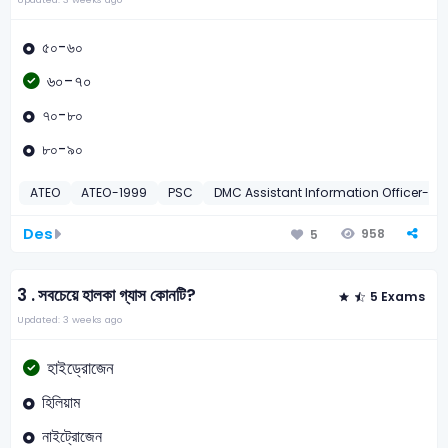
৫০-৬০
৬০-৭০
৭০-৮০
৮০-৯০
ATEO
ATEO-1999
PSC
DMC Assistant Information Officer-20
Des
958
5
3 .
সবচেয়ে হালকা গ্যাস কোনটি?
5 Exams
Updated: 3 weeks ago
হাইড্রোজেন
হিলিয়াম
নাইট্রোজেন