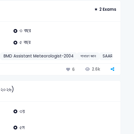
2 Exams
৩ বছর
৫ বছর
BMD Assistant Meteorologist-2004
সাধারণ জ্ঞান
SAARC-সার্ক
2
2.6k
6
মে ২০২৬)
৩য়
৫ম