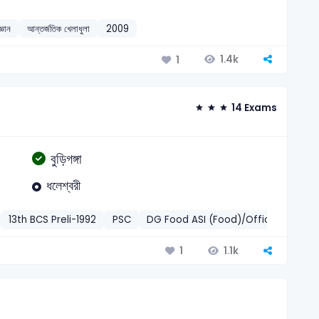
্ঞান
আন্তর্জতিক খেলাধুলা
2009
1.4k
1
14 Exams
বুড়িগঙ্গা
ধলেশ্বরী
13th BCS Preli-1992
PSC
DG Food ASI (Food)/Office Assistan
1.1k
1