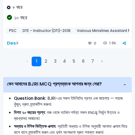
৮ বছর
১০ বছর
PSC
DTE – Instructor (DTI)-2018
Various Ministries Assistant P
Des
1.9k
0
‹
1
2
3
4
5
6
7
›
কেন আমাদের BJRI MCQ প্রশ্নব্যাংক আপনার জন্য সেরা?
Question Bank:
BJRI-এর সকল ইউনিটের প্রশ্ন এক জায়গায় — সহজে
খুঁজুন, দ্রুত প্র্যাকটিস করুন।
বিগত ২০ বছরের প্রশ্ন:
শুরু থেকে বর্তমান পর্যন্ত সকল mcq নির্ভুল উত্তর ও
ব্যাখ্যাসহ সাজানো।
অধ্যায় ও টপিক ভিত্তিক এক্সাম:
প্রতিটি অধ্যায় ও টপিক অনুযায়ী আলাদা এক্সাম দিয়ে
ধাপে ধাপে প্র্যাকটিস করুন এবং দুর্বল অংশগুলো দ্রুত শনাক্ত করুন।