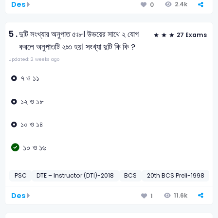
Des
2.4k
0
5 .
দুটি সংখ্যার অনুপাত ৫ঃ৮। উভয়ের সাথে ২ যোগ
27 Exams
করলে অনুপাতটি ২ঃ৩ হয়। সংখ্যা দুটি কি কি ?
Updated: 2 weeks ago
৭ ও ১১
১২ ও ১৮
১০ ও ১৪
১০ ও ১৬
PSC
DTE – Instructor (DTI)-2018
BCS
20th BCS Preli-1998
D
Des
11.6k
1