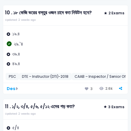
10 .
১৮ কেজি ভরের বস্তুর ওজন চাদে কত নিউটন হবে?
2 Exams
Updated: 2 weeks ago
১৯.৪
২৯.`৪
৩৯.৪
৪৯.৪
PSC
DTE – Instructor (DTI)-2018
CAAB – Inspector / Senior Office
Des
2.6k
3
11 .
১/২, ৩/৪, ৫/৬, ৫/১২ এদের গড় কত?
3 Exams
Updated: 2 weeks ago
৫/৪