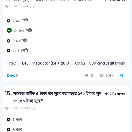
Updated: 2 weeks ago
২.৩৩ সেমি
৩.`৬৬ সেমি
৭.৩২সেমি
১১.৫ সেমি
PSC
DTE – Instructor (DTI)-2018
CAAB – UDA and Draftsman-20
Des
3.4k
0
15 .
শতকরা বার্ষিক ৫ টাকা হার সুদে কত বছরে ১৭৫ টাকার সুদ
2 Exams
৮৭.৫০ টাকা হবে?
Updated: 2 weeks ago
৫ বছর
৭ বছর