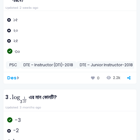
পারবে?
Updated: 2 weeks ago
১৫
২০
২৫
৩০
PSC
DTE – Instructor (DTI)-2018
DTE – Junior Instructor-2018
Des
2.2k
0
log
3
1
27
log
3 .
এর মান কোনটি?
1
3
27
Updated: 3 months ago
-3
-2