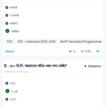
৬ঃ৫ঃ৪
১২ঃ৮ঃ৪
৬ঃ৪ঃ৩
৩ঃ৪ঃ৫
PSC
DTE – Instructor (DTI)-2018
MoPT Assistant Programmer-2
Des
535
0
8 .
২৫০ মি.লি. আয়তনের পানির ওজন কত কেজি?
2 Exams
Updated: 2 weeks ago
২৫০
০.২৫
২.৫০