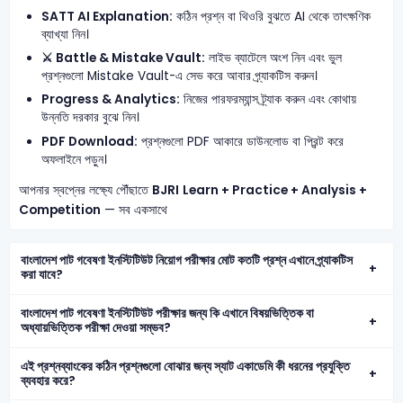
SATT AI Explanation:
কঠিন প্রশ্ন বা থিওরি বুঝতে AI থেকে তাৎক্ষণিক
ব্যাখ্যা নিন।
⚔️ Battle & Mistake Vault:
লাইভ ব্যাটেলে অংশ নিন এবং ভুল
প্রশ্নগুলো Mistake Vault-এ সেভ করে আবার প্র্যাকটিস করুন।
Progress & Analytics:
নিজের পারফরম্যান্স ট্র্যাক করুন এবং কোথায়
উন্নতি দরকার বুঝে নিন।
PDF Download:
প্রশ্নগুলো PDF আকারে ডাউনলোড বা প্রিন্ট করে
অফলাইনে পড়ুন।
আপনার স্বপ্নের লক্ষ্যে পৌঁছাতে
BJRI
Learn + Practice + Analysis +
Competition
— সব একসাথে
বাংলাদেশ পাট গবেষণা ইনস্টিটিউট নিয়োগ পরীক্ষার মোট কতটি প্রশ্ন এখানে প্র্যাকটিস
করা যাবে?
বাংলাদেশ পাট গবেষণা ইনস্টিটিউট পরীক্ষার জন্য কি এখানে বিষয়ভিত্তিক বা
অধ্যায়ভিত্তিক পরীক্ষা দেওয়া সম্ভব?
এই প্রশ্নব্যাংকের কঠিন প্রশ্নগুলো বোঝার জন্য স্যাট একাডেমি কী ধরনের প্রযুক্তি
ব্যবহার করে?