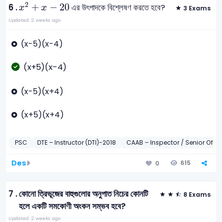
x
2
+
x
-
20
2
+
−
20
6 .
এর উৎপাদকে বিশ্লেষণ করতে হবে?
x
x
3 Exams
Updated: 2 weeks ago
(x-5)(x-4)
(x+5)(x-4)
(x-5)(x+4)
(x+5)(x+4)
PSC
DTE – Instructor (DTI)-2018
CAAB – Inspector / Senior Office
Des
615
0
7 .
কোনো ত্রিভূজের বাহুগুলোর অনুপাত নিচের কোনটি
8 Exams
হলে একটি সমকোণী অংকন সম্ভব হবে?
Updated: 2 weeks ago