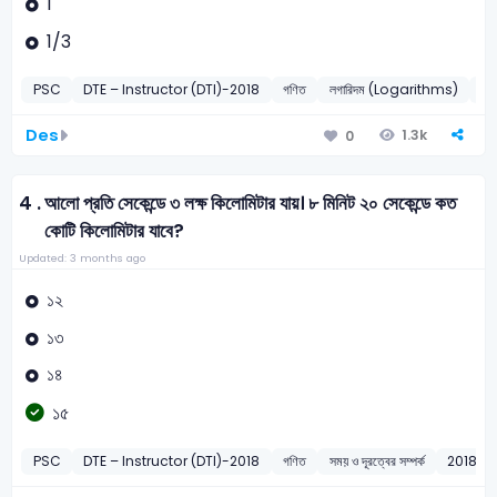
1
1/3
PSC
DTE – Instructor (DTI)-2018
গণিত
লগারিদম (Logarithms)
20
Des
1.3k
0
4 .
আলো প্রতি সেকেন্ডে ৩ লক্ষ কিলোমিটার যায়। ৮ মিনিট ২০ সেকেন্ডে কত
কোটি কিলোমিটার যাবে?
Updated: 3 months ago
১২
১৩
১৪
১৫
PSC
DTE – Instructor (DTI)-2018
গণিত
সময় ও দূরত্বের সম্পর্ক
2018