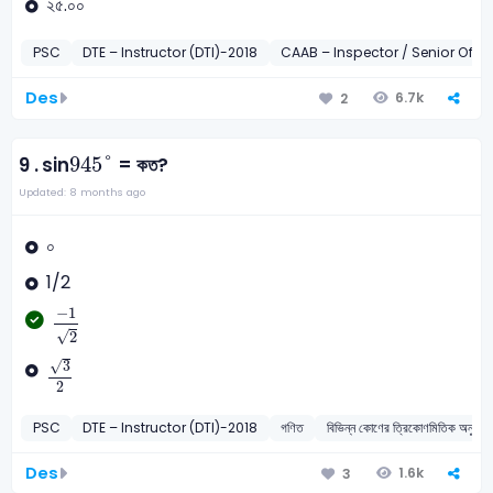
২৫.০০
PSC
DTE – Instructor (DTI)-2018
CAAB – Inspector / Senior Office
Des
6.7k
2
945
°
945
°
9 .
sin
= কত?
Updated: 8 months ago
০
1/2
-
1
2
−
1
√
2
3
2
√
3
2
PSC
DTE – Instructor (DTI)-2018
গণিত
বিভিন্ন কোণের ত্রিকোণমিতিক অনুপাত
Des
1.6k
3