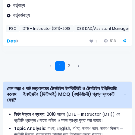
কর্তৃবাচ্য
কর্তৃকর্মবাচ্য
PSC
DTE – Instructor (DTI)-2018
DSS DAD/Assistant Manager-2
Des
513
1
‹
1
2
›
কেন বস্ত্র ও পাট মন্ত্রণালয়ের টেক্সটাইল ইনস্টিটিউট ও টেক্সটাইল ইঞ্জিনিয়ারিং
কলেজ — ইনস্ট্রাক্টর (ডিটিআই) MCQ (বহুনির্বাচনী) প্রশ্ন ব্যাংকটি
সেরা?
নির্ভুল উত্তর ও ব্যাখ্যা:
2018 সালের (DTE – Instructor (DTI)) এর
প্রতিটি প্রশ্নের পেছনের লজিক ও সহজ ব্যাখ্যা যুক্ত করা হয়েছে।
Topic Analysis:
বাংলা, English, গণিত, সাধারণ জ্ঞান, সাধারণ বিজ্ঞান —
প্রতিটি বিষয়ের পারফরম্যান্স আলাদা করে বিশ্লেষণ করতে পারবেন।