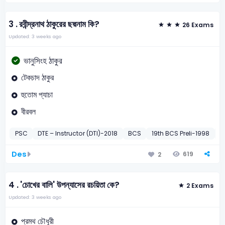
3 .
রবীন্দ্রনাথ ঠাকুরের ছদ্মনাম কি?
26 Exams
Updated: 3 weeks ago
ভানুসিংহ ঠাকুর
টেকচাদ ঠাকুর
হুতোম প্যাচা
বীরবল
PSC
DTE – Instructor (DTI)-2018
BCS
19th BCS Preli-1998
2
Des
619
2
4 .
'চোখের বালি' উপন্যাসের রচয়িতা কে?
2 Exams
Updated: 3 weeks ago
প্রমথ চৌধুরী