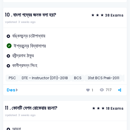
10 .
বাংলা গদ্যের জনক বলা হয়?
38 Exams
Updated: 3 weeks ago
বঙ্কিমচন্দ্র চট্টোপাধ্যায়
ঈশ্বরচন্দ্র বিদ্যাসাগর
রবীন্দ্রনাথ ঠাকুর
কালীপ্রসন্ন সিংহ
PSC
DTE – Instructor (DTI)-2018
BCS
31st BCS Preli-2011
DO
Des
717
1
11 .
কোনটি বেগম রোকেয়ার রচনা?
18 Exams
Updated: 3 weeks ago
আয়না