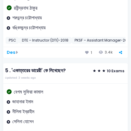
রবীন্দ্রনাথ ঠাকুর
শরৎচন্দ্র চট্টোপাধ্যায়
বঙ্কিমচন্দ্র চট্টোপাধ্যায়
PSC
DTE – Instructor (DTI)-2018
PKSF – Assistant Manager-2019
Des
3.4k
1
5 .
'একাত্তরের ডায়েরী' কে লিখেছেন?
10 Exams
Updated: 3 weeks ago
বেগম সুফিয়া কামাল
জাহানারা ইমাম
নীলিমা ইব্রাহীম
সেলিনা হোসেন