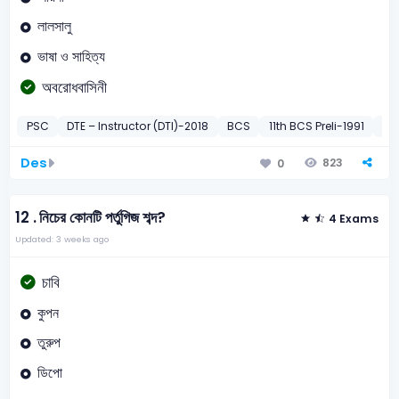
লালসালু
ভাষা ও সাহিত্য
অবরোধবাসিনী
PSC
DTE – Instructor (DTI)-2018
BCS
11th BCS Preli-1991
BR 
Des
823
0
12 .
নিচের কোনটি পর্তুগিজ শব্দ?
4 Exams
Updated: 3 weeks ago
চাবি
কুপন
তুরুপ
ডিপো