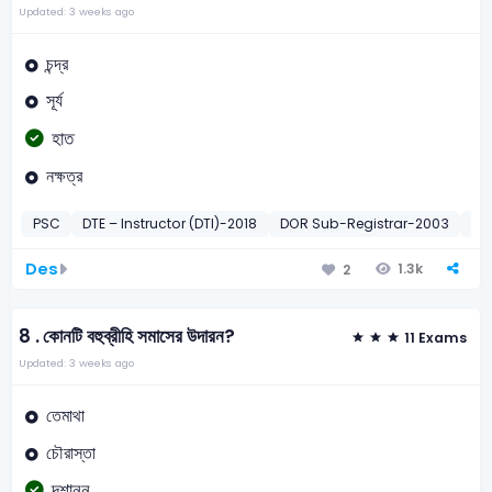
Updated: 3 weeks ago
চন্দ্র
সূর্য
হাত
নক্ষত্র
PSC
DTE – Instructor (DTI)-2018
DOR Sub-Registrar-2003
RA
Des
1.3k
2
8 .
কোনটি বহুব্রীহি সমাসের উদারন?
11 Exams
Updated: 3 weeks ago
তেমাথা
চৌরাস্তা
দশানন