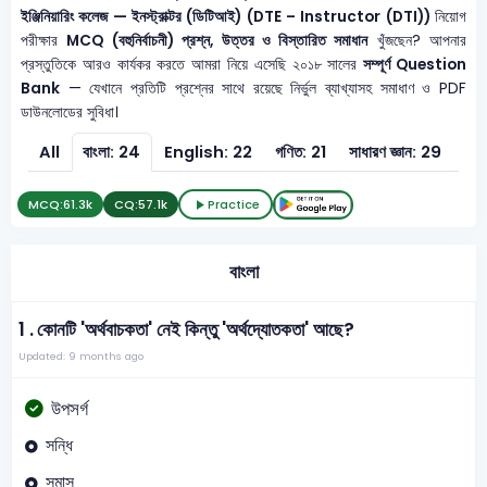
ইঞ্জিনিয়ারিং কলেজ — ইনস্ট্রাক্টর (ডিটিআই) (DTE – Instructor (DTI))
নিয়োগ
পরীক্ষার
MCQ (বহুনির্বাচনী) প্রশ্ন, উত্তর ও বিস্তারিত সমাধান
খুঁজছেন? আপনার
প্রস্তুতিকে আরও কার্যকর করতে আমরা নিয়ে এসেছি ২০১৮ সালের
সম্পূর্ণ Question
Bank
— যেখানে প্রতিটি প্রশ্নের সাথে রয়েছে নির্ভুল ব্যাখ্যাসহ সমাধাণ ও PDF
ডাউনলোডের সুবিধা।
All
বাংলা: 24
English: 22
গণিত: 21
সাধারণ জ্ঞান: 29
সাধা
MCQ:
61.3k
CQ:
57.1k
Practice
বাংলা
1 .
কোনটি 'অর্থবাচকতা' নেই কিন্তু 'অর্থদ্যোতকতা' আছে?
Updated: 9 months ago
উপসর্গ
সন্ধি
সমাস