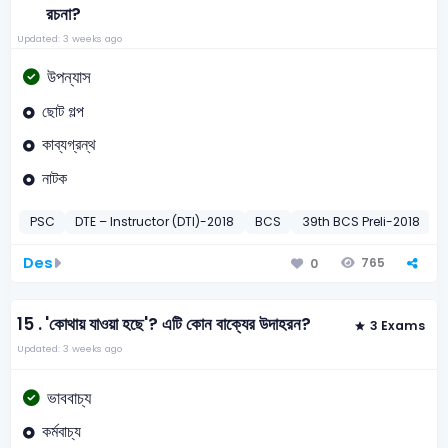
রচনা?
Updated: 3 weeks ago
উপন্যাস
ছোট গল্প
কাব্যগ্রন্থ
নাটক
PSC
DTE – Instructor (DTI)-2018
BCS
39th BCS Preli-2018
D
Des
765
0
15 .
'কোথায় যাওয়া হছে'? এটি কোন বাক্যের উদাহরন?
3 Exams
Updated: 3 weeks ago
ভাববাচ্য
কর্মবাচ্য