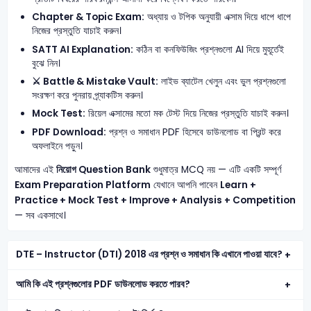
Chapter & Topic Exam:
অধ্যায় ও টপিক অনুযায়ী এক্সাম দিয়ে ধাপে ধাপে
নিজের প্রস্তুতি যাচাই করুন।
SATT AI Explanation:
কঠিন বা কনফিউজিং প্রশ্নগুলো AI দিয়ে মুহূর্তেই
বুঝে নিন।
⚔️ Battle & Mistake Vault:
লাইভ ব্যাটেল খেলুন এবং ভুল প্রশ্নগুলো
সংরক্ষণ করে পুনরায় প্র্যাকটিস করুন।
Mock Test:
রিয়েল এক্সামের মতো মক টেস্ট দিয়ে নিজের প্রস্তুতি যাচাই করুন।
PDF Download:
প্রশ্ন ও সমাধান PDF হিসেবে ডাউনলোড বা প্রিন্ট করে
অফলাইনে পড়ুন।
আমাদের এই
নিয়োগ Question Bank
শুধুমাত্র MCQ নয় — এটি একটি সম্পূর্ণ
Exam Preparation Platform
যেখানে আপনি পাবেন
Learn +
Practice + Mock Test + Improve + Analysis + Competition
— সব একসাথে।
DTE – Instructor (DTI) 2018 এর প্রশ্ন ও সমাধান কি এখানে পাওয়া যাবে?
আমি কি এই প্রশ্নগুলোর PDF ডাউনলোড করতে পারব?