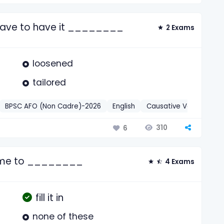
ll have to have it ________
2 Exams
loosened
tailored
BPSC AFO (Non Cadre)-2026
English
Causative Verb
202
310
6
d me to ________
4 Exams
fill it in
none of these