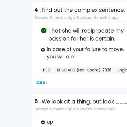
4 .
Find out the complex sentence.
Created: 6 months ago |
Updated: 6 months ago
That she will reciprocate my
passion for her is certain.
In case of your failure to move,
you will die.
PSC
BPSC AFO (Non Cadre)-2026
Engli
Des
5 .
We look at a thing, but look __
Created: 6 months ago |
Updated: 2 weeks ago
up