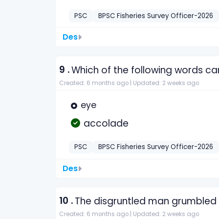
PSC
BPSC Fisheries Survey Officer-2026
Des
9 .
Which of the following words c
Created: 6 months ago |
Updated: 2 weeks ago
eye
accolade
PSC
BPSC Fisheries Survey Officer-2026
Des
10 .
The disgruntled man grumbled
Created: 6 months ago |
Updated: 2 weeks ago