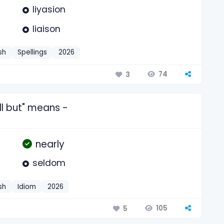
liyasion
liaison
sh
Spellings
2026
74
3
ll but" means -
nearly
seldom
sh
Idiom
2026
105
5