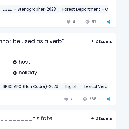
LGED – Stenographer-2023
Forest Department – Office Assi
87
4
annot be used as a verb?
2 Exams
host
holiday
BPSC AFO (Non Cadre)-2026
English
Lexical Verb
2026
238
7
 ________his fate.
2 Exams