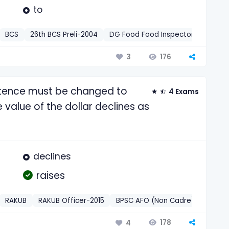
to
BCS
26th BCS Preli-2004
DG Food Food Inspector/Auditor-
176
3
ntence must be changed to
4 Exams
value of the dollar declines as
declines
raises
RAKUB
RAKUB Officer-2015
BPSC AFO (Non Cadre)-2026
E
178
4