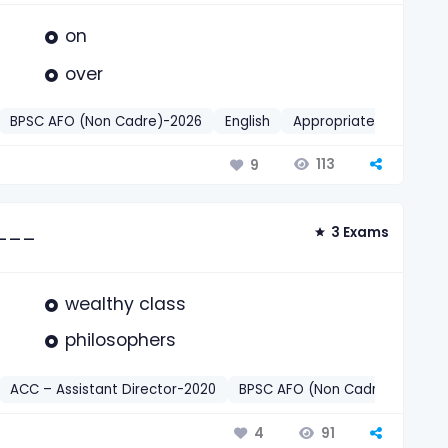
on
over
BPSC AFO (Non Cadre)-2026
English
Appropriate Prepositio
113
9
____
3 Exams
wealthy class
philosophers
ACC – Assistant Director-2020
BPSC AFO (Non Cadre)-2026
91
4