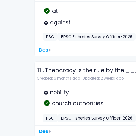
at
against
PSC
BPSC Fisheries Survey Officer-2026
Des
11 .
Theocracy is the rule by the _
Created: 6 months ago |
Updated: 2 weeks ago
nobility
church authorities
PSC
BPSC Fisheries Survey Officer-2026
Des