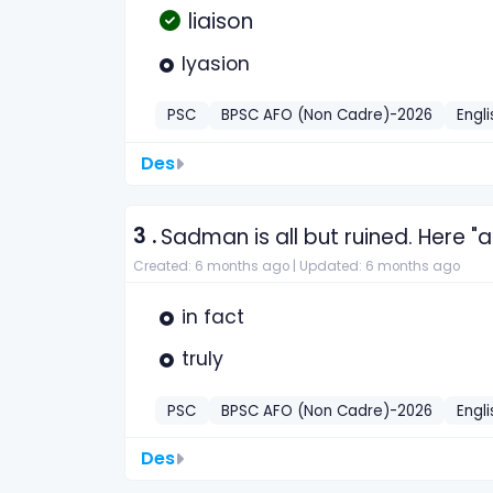
liaison
lyasion
PSC
BPSC AFO (Non Cadre)-2026
Engli
Des
3 .
Sadman is all but ruined. Here "a
Created: 6 months ago |
Updated: 6 months ago
in fact
truly
PSC
BPSC AFO (Non Cadre)-2026
Engli
Des