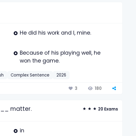
He did his work and I, mine.
Because of his playing well, he
won the game.
sh
Complex Sentence
2026
180
3
___ matter.
20 Exams
in