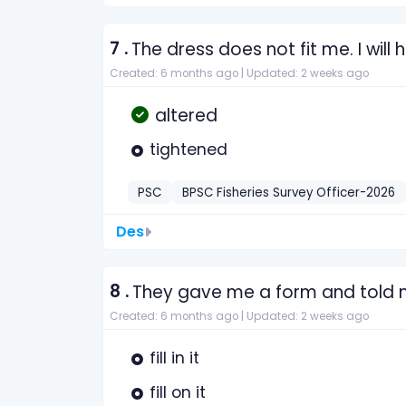
7 .
The dress does not fit me. I wi
Created: 6 months ago |
Updated: 2 weeks ago
altered
tightened
PSC
BPSC Fisheries Survey Officer-2026
Des
8 .
They gave me a form and tol
Created: 6 months ago |
Updated: 2 weeks ago
fill in it
fill on it