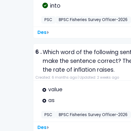
into
PSC
BPSC Fisheries Survey Officer-2026
Des
6 .
Which word of the following se
make the sentence correct? The 
the rate of inflation raises.
Created: 6 months ago |
Updated: 2 weeks ago
value
as
PSC
BPSC Fisheries Survey Officer-2026
Des