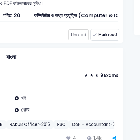
ধাণ ও PDF ডাউনলোডের সুবিধা।
গণিত: 20
কম্পিউটার ও তথ্য প্রযুক্তি (Computer & ICT): 3
Unread
Mark read
বাংলা
9 Exams
খগ
খেচর
UB
RAKUB Officer-2015
PSC
DoF – Accountant-2018
Comb
1.4k
4