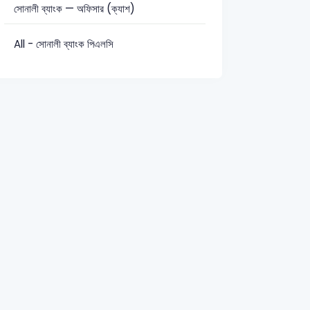
সোনালী ব্যাংক — অফিসার (ক্যাশ)
সাধারণ জ্ঞান: 17
All - সোনালী ব্যাংক পিএলসি
ined Bank
Combined Bank Officer (IT)-2018
Sonali Officer-20