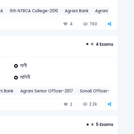
CA
6th NTRCA College-2010
Agrani Bank
Agrani Senior Offic
760
4
4 Exams
মালী
মালিনী
ni Bank
Agrani Senior Officer-2017
Sonali Officer-2018
PSC
2.2k
2
5 Exams