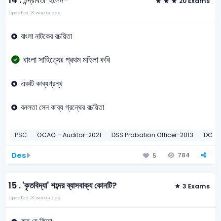
14 .
'চন্দ্রাবতী' হলেন-
20 Exams
Updated: 3 weeks ago
বাংলা নাটকের রচয়িতা
বাংলা সাহিত্যের প্রথম মহিলা কবি
একটি কাব্যগ্রন্থ
বনলতা সেন কাব্য গ্রন্থের রচয়িতা
PSC
OCAG – Auditor-2021
DSS Probation Officer-2013
DG Fo
Des
784
5
15 .
'কৃতবিদ্যা' শব্দের ব্যাসবাক্য কোনটি?
3 Exams
Updated: 3 weeks ago