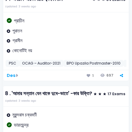
Updated: 3 weeks ago
প্রাচীন
পুরাতন
গ্রামীন
কোনোটিই নয়
PSC
OCAG – Auditor-2021
BPO Upazila Postmaster-2010
Mo
Des
697
1
8 .
'আমার সন্তান যেন থাকে দুধে-ভাতে' -কার উক্তি?
17 Exams
Updated: 3 weeks ago
মুকুন্দরাম চক্রবর্তী
ভারতচন্দ্র