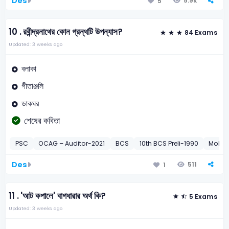
Des
5.9k
5
10 .
রবীন্দ্রনাথের কোন গ্রন্থটি উপন্যাস?
84 Exams
Updated: 3 weeks ago
বলাকা
গীতাঞ্জলি
ডাকঘর
শেষের কবিতা
PSC
OCAG – Auditor-2021
BCS
10th BCS Preli-1990
MoLE A
Des
511
1
11 .
'আট কপালে' বাগধারার অর্থ কি?
5 Exams
Updated: 3 weeks ago