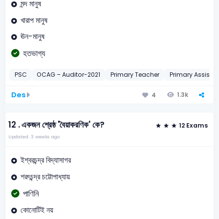
মন্দ মানুষ
খারাপ মানুষ
ঊন-মানুষ
হতভাগ্য
PSC
OCAG – Auditor-2021
Primary Teacher
Primary Assista
Des
1.3k
4
12 .
একজন শ্রেষ্ঠ 'বৈয়াকরণিক' কে?
12 Exams
Updated: 3 weeks ago
ইশ্বরচন্দ্র বিদ্যাসাগর
শরৎচন্দ্র চট্টোপাধ্যায়
পাণিনি
কোনোটিই নয়