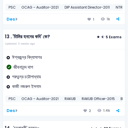
PSC
OCAG – Auditor-2021
DIP Assistant Director-2011
NTRCA
Des
1k
1
13 .
'তিমির হননের কবি' কে?
5 Exams
Updated: 3 weeks ago
ঈশ্বরচন্দ্র বিদ্যাসাগর
জীবনানন্দ দাশ
শরৎচন্দ্র চট্টোপাধ্যায়
কাজী নজরুল ইসলাম
PSC
OCAG – Auditor-2021
RAKUB
RAKUB Officer-2015
BWD
Des
1.4k
2