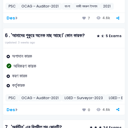
PSC
OCAG – Auditor-2021
বাংলা
কাজী নজরুল ইসলাম
2021
Des
4.6k
7
6 .
'আমাদের পুকুরে অনেক মাছ আছে।' কোন কারক?
5 Exams
Updated: 3 weeks ago
অপাদান কারক
অধিকরণ কারক
করণ কারক
কর্তৃকারক
PSC
OCAG – Auditor-2021
LGED – Surveyor-2023
LGED – Ele
Des
4.6k
0
7 .
'অর্বাচীন' এর বিপরীত শব্দ কোনটি?
34 Exams