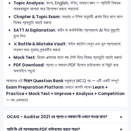
Topic Analysis:
বাংলা, English, গণিত, সাধারণ জ্ঞান — প্রতিটি বিষয়ের
পারফরম্যান্স আলাদা করে বিশ্লেষণ করতে পারবেন।
Chapter & Topic Exam:
অধ্যায় ও টপিক অনুযায়ী এক্সাম দিয়ে ধাপে ধাপে
নিজের প্রস্তুতি যাচাই করুন।
SATT AI Explanation:
কঠিন বা কনফিউজিং প্রশ্নগুলো AI দিয়ে মুহূর্তেই
বুঝে নিন।
⚔️ Battle & Mistake Vault:
লাইভ ব্যাটেল খেলুন এবং ভুল প্রশ্নগুলো
সংরক্ষণ করে পুনরায় প্র্যাকটিস করুন।
Mock Test:
রিয়েল এক্সামের মতো মক টেস্ট দিয়ে নিজের প্রস্তুতি যাচাই করুন।
PDF Download:
প্রশ্ন ও সমাধান PDF হিসেবে ডাউনলোড বা প্রিন্ট করে
অফলাইনে পড়ুন।
আমাদের এই
নিয়োগ Question Bank
শুধুমাত্র MCQ নয় — এটি একটি সম্পূর্ণ
Exam Preparation Platform
যেখানে আপনি পাবেন
Learn +
Practice + Mock Test + Improve + Analysis + Competition
— সব একসাথে।
OCAG – Auditor 2021 এর প্রশ্ন ও সমাধান কি এখানে পাওয়া যাবে?
আমি কি এই প্রশ্নগুলোর PDF ডাউনলোড করতে পারব?