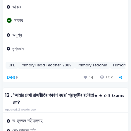
আকার
সাকার
অদৃশ্য
দৃশ্যমান
DPE
Primary Head Teacher-2009
Primary Teacher
Primary A
Des
1.5k
14
12 .
‘আমার দেখা রাজনীতির পঞ্চাশ বছর’ গ্রন্থটির রচয়িতা
8 Exams
কে?
Updated: 2 weeks ago
ড. মুহম্মদ শহীদুল্লাহ
মোঃ আবদুল হাই