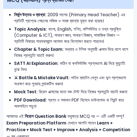
MCQ (বহুনির্বাচনী) প্রশ্ন ব্যাংকটি সেরা?
নির্ভুল উত্তর ও ব্যাখ্যা:
2009 সালের (Primary Head Teacher) এর
প্রতিটি প্রশ্নের পেছনের লজিক ও সহজ ব্যাখ্যা যুক্ত করা হয়েছে।
Topic Analysis:
বাংলা, English, গণিত, কম্পিউটার ও তথ্য প্রযুক্তি
(Computer & ICT), সাধারণ জ্ঞান, সাধারণ বিজ্ঞান, সামাজিক বিজ্ঞান —
প্রতিটি বিষয়ের পারফরম্যান্স আলাদা করে বিশ্লেষণ করতে পারবেন।
Chapter & Topic Exam:
অধ্যায় ও টপিক অনুযায়ী এক্সাম দিয়ে ধাপে ধাপে
নিজের প্রস্তুতি যাচাই করুন।
SATT AI Explanation:
কঠিন বা কনফিউজিং প্রশ্নগুলো AI দিয়ে মুহূর্তেই
বুঝে নিন।
⚔️ Battle & Mistake Vault:
লাইভ ব্যাটেল খেলুন এবং ভুল প্রশ্নগুলো
সংরক্ষণ করে পুনরায় প্র্যাকটিস করুন।
Mock Test:
রিয়েল এক্সামের মতো মক টেস্ট দিয়ে নিজের প্রস্তুতি যাচাই করুন।
PDF Download:
প্রশ্ন ও সমাধান PDF হিসেবে ডাউনলোড বা প্রিন্ট করে
অফলাইনে পড়ুন।
আমাদের এই
নিয়োগ Question Bank
শুধুমাত্র MCQ নয় — এটি একটি সম্পূর্ণ
Exam Preparation Platform
যেখানে আপনি পাবেন
Learn +
Practice + Mock Test + Improve + Analysis + Competition
— সব একসাথে।