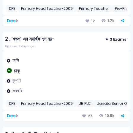
DPE
Primary Head Teacher-2009
Primary Teacher
Pre-Prima
Des
1.7k
12
2 .
‘খড়গ’ এর সমার্থক শব্দ নয়-
3 Exams
Updated: 2 days ago
অসি
চাকু
কৃপাণ
তরবারি
DPE
Primary Head Teacher-2009
JB PLC
Janata Senior Offic
Des
10.5k
27