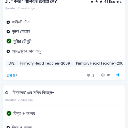
3 .
’’কবর’’ নাটকটির রচয়িতা কে?
41 Exams
Updated: 2 weeks ago
জসীমউদ্‌দীন
নুরুল মোমেন
মুনীর চৌধুরী
আবদুল্লাহ আল মামুন
DPE
Primary Head Teacher-2009
Primary Head Teacher-2008
Des
1k
2
4 .
‘বিদ্যালয়’ এর সন্ধি বিচ্ছেদ-
Updated: 2 days ago
বিদ্যা + আলয়
বিদ্য + আলয়