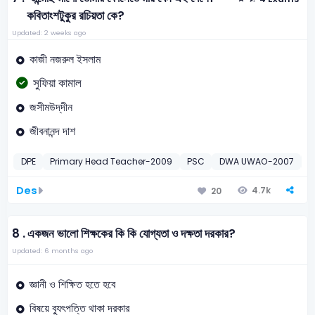
কবিতাংশটুকুর রচিয়তা কে?
Updated: 2 weeks ago
কাজী নজরুল ইসলাম
সুফিয়া কামাল
জসীমউদ্‌দীন
জীবনানন্দ দাশ
DPE
Primary Head Teacher-2009
PSC
DWA UWAO-2007
D
Des
4.7k
20
8 .
একজন ভালো শিক্ষকের কি কি যোগ্যতা ও দক্ষতা দরকার?
Updated: 6 months ago
জ্ঞানী ও শিক্ষিত হতে হবে
বিষয়ে ব্যুৎপত্তি থাকা দরকার