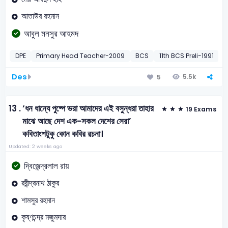
আতাউর রহমান
আবুল মনসুর আহমদ
DPE
Primary Head Teacher-2009
BCS
11th BCS Preli-1991
Des
5.5k
5
13 .
‘ধন ধান্যে পুষ্পে ভরা আমাদের এই বসুন্ধরা তাহার
19 Exams
মাঝে আছে দেশ এক-সকল দেশের সেরা’
কবিতাংশটুকু কোন কবির রচনা।
Updated: 2 weeks ago
দ্বিজেন্দ্রলাল রায়
রবীন্দ্রনাথ ঠাকুর
শামসুর রহমান
কৃষ্ণচন্দ্র মজুমদার