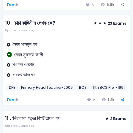
Des
6.8k
6
10 .
‘চাচা কাহিনী’র লেখক কে?
23 Exams
Updated: 2 weeks ago
সৈয়দ শাসমুল হক
সৈয়দ মুজতবা আলী
শওকত ওসমান
ফররুখ আহমেদ
DPE
Primary Head Teacher-2009
BCS
11th BCS Preli-1991
Des
1.2k
2
11 .
‘নিরাকার’ শব্দের বিপরীতাথক শব্দ-
2 Exams
Updated: 2 days ago