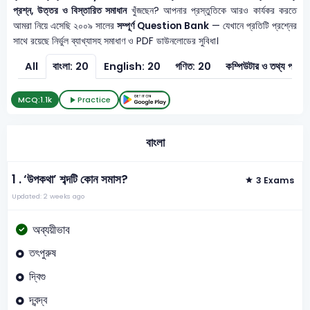
প্রশ্ন, উত্তর ও বিস্তারিত সমাধান
খুঁজছেন? আপনার প্রস্তুতিকে আরও কার্যকর করতে
আমরা নিয়ে এসেছি ২০০৯ সালের
সম্পূর্ণ Question Bank
— যেখানে প্রতিটি প্রশ্নের
সাথে রয়েছে নির্ভুল ব্যাখ্যাসহ সমাধাণ ও PDF ডাউনলোডের সুবিধা।
All
বাংলা: 20
English: 20
গণিত: 20
কম্পিউটার ও
MCQ:
1.1k
Practice
বাংলা
1 .
‘উপকথা’ শব্দটি কোন সমাস?
3 Exams
Updated: 2 weeks ago
অব্যয়ীভাব
তৎপুরুষ
দ্বিগু
দ্বন্দ্ব