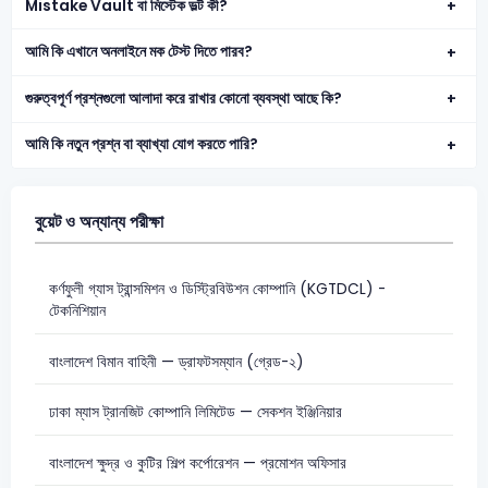
Mistake Vault বা মিস্টেক ভল্ট কী?
আমি কি এখানে অনলাইনে মক টেস্ট দিতে পারব?
গুরুত্বপূর্ণ প্রশ্নগুলো আলাদা করে রাখার কোনো ব্যবস্থা আছে কি?
আমি কি নতুন প্রশ্ন বা ব্যাখ্যা যোগ করতে পারি?
বুয়েট ও অন্যান্য পরীক্ষা
কর্ণফুলী গ্যাস ট্রান্সমিশন ও ডিস্ট্রিবিউশন কোম্পানি (KGTDCL) -
টেকনিশিয়ান
বাংলাদেশ বিমান বাহিনী — ড্রাফটসম্যান (গ্রেড-২)
ঢাকা ম্যাস ট্রানজিট কোম্পানি লিমিটেড — সেকশন ইঞ্জিনিয়ার
বাংলাদেশ ক্ষুদ্র ও কুটির শিল্প কর্পোরেশন — প্রমোশন অফিসার