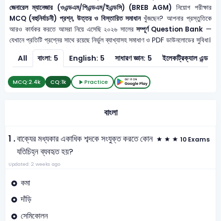
জেনারেল ম্যানেজার (ওএন্ডএম/পিএন্ডএম/ইএন্ডসি) (BREB AGM)
নিয়োগ পরীক্ষার
MCQ (বহুনির্বাচনী) প্রশ্ন, উত্তর ও বিস্তারিত সমাধান
খুঁজছেন? আপনার প্রস্তুতিকে
আরও কার্যকর করতে আমরা নিয়ে এসেছি ২০২৬ সালের
সম্পূর্ণ Question Bank
—
যেখানে প্রতিটি প্রশ্নের সাথে রয়েছে নির্ভুল ব্যাখ্যাসহ সমাধাণ ও PDF ডাউনলোডের সুবিধা।
All
বাংলা: 5
English: 5
সাধারণ জ্ঞান: 5
ইলেকট্রিক্যাল এন্ড ইলেকট
MCQ:
2.4k
CQ:
1k
Practice
বাংলা
1 .
বাক্যের মধ্যকার একাধিক শব্দকে সংযুক্ত করতে কোন
10 Exams
যতিচিহ্ন ব্যবহৃত হয়?
Updated: 2 weeks ago
কমা
দাঁড়ি
সেমিকোলন