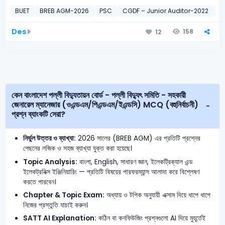
BUET
BREB AGM-2026
PSC
CGDF – Junior Auditor-2022
বাং
Des
158
12
কেন বাংলাদেশ পল্লী বিদ্যুতায়ন বোর্ড - পল্লী বিদ্যুৎ সমিতি - সহকারী
জেনারেল ম্যানেজার (ওএন্ডএম/পিএন্ডএম/ইএন্ডসি) MCQ (বহুনির্বাচনী)
প্রশ্ন ব্যাংকটি সেরা?
নির্ভুল উত্তর ও ব্যাখ্যা:
2026 সালের (BREB AGM) এর প্রতিটি প্রশ্নের
পেছনের লজিক ও সহজ ব্যাখ্যা যুক্ত করা হয়েছে।
Topic Analysis:
বাংলা, English, সাধারণ জ্ঞান, ইলেকট্রিক্যাল এন্ড
ইলেকট্রনিক্স ইঞ্জিনিয়ারিং — প্রতিটি বিষয়ের পারফরম্যান্স আলাদা করে বিশ্লেষণ
করতে পারবেন।
Chapter & Topic Exam:
অধ্যায় ও টপিক অনুযায়ী এক্সাম দিয়ে ধাপে ধাপে
নিজের প্রস্তুতি যাচাই করুন।
SATT AI Explanation:
কঠিন বা কনফিউজিং প্রশ্নগুলো AI দিয়ে মুহূর্তেই