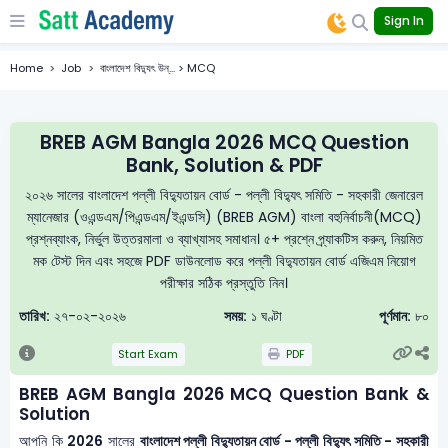
Sign In
Home
Job
বাংলাদেশ বিদ্যুৎ উন্... > MCQ
BREB AGM Bangla 2026 MCQ Question
Bank, Solution & PDF
২০২৬ সালের বাংলাদেশ পল্লী বিদ্যুতায়ন বোর্ড - পল্লী বিদ্যুৎ সমিতি - সহকারী জেনারেল
ম্যানেজার (ওএন্ডএম/পিএন্ডএম/ইএন্ডসি) (BREB AGM) বাংলা বহুনির্বাচনী(MCQ)
প্রশ্নব্যাংক, নির্ভুল উত্তরমালা ও ব্যাখ্যাসহ সমাধান। ৫+ প্রশ্নে প্র্যাকটিস করুন, নিয়মিত
মক টেস্ট দিন এবং সহজে PDF ডাউনলোড করে পল্লী বিদ্যুতায়ন বোর্ড এজিএম নিয়োগ
পরীক্ষার সঠিক প্রস্তুতি নিন।
তারিখ:
২৭-০২-২০২৬
সময়:
১ ঘণ্টা
পূর্ণমান:
৮০
Start Exam
PDF
BREB AGM Bangla 2026 MCQ Question Bank &
Solution
আপনি কি
2026
সালের
বাংলাদেশ পল্লী বিদ্যুতায়ন বোর্ড - পল্লী বিদ্যুৎ সমিতি - সহকারী