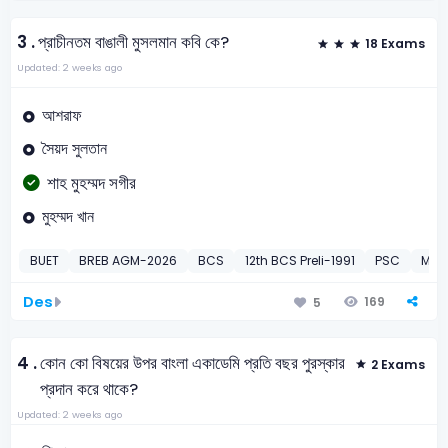
3 .
প্রাচীনতম বাঙালী মুসলমান কবি কে?
18 Exams
Updated: 2 weeks ago
আশরাফ
সৈয়দ সুলতান
শাহ মুহম্মদ সগীর
মুহম্মদ খান
BUET
BREB AGM-2026
BCS
12th BCS Preli-1991
PSC
MoLE
Des
169
5
4 .
কোন কো বিষয়ের উপর বাংলা একাডেমি প্রতি বছর পুরস্কার
2 Exams
প্রদান করে থাকে?
Updated: 2 weeks ago