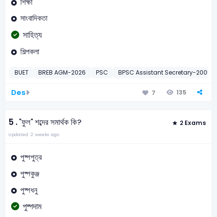
শিক্ষা
সাংবাদিকতা
সাহিত্য
শিল্পকলা
BUET
BREB AGM-2026
PSC
BPSC Assistant Secretary-2005
Des
135
7
5 .
"ফুল" শব্দের সমার্থক কি?
2 Exams
Updated: 2 weeks ago
পুষ্পপুত্র
পুষ্পকুঞ্জ
পুষ্পধনু
পুষ্পদাম