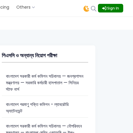
icing
Others
Sign In
পিএসসি ও অন্যান্য নিয়োগ পরীক্ষা
বাংলাদেশ সরকারী কর্ম কমিশন সচিবালয় — জনপ্রশাসন
মন্ত্রণালয় — সরকারি কর্মচারী হাসপাতাল — সিনিয়র
স্টাফ নার্স
বাংলাদেশ পরমাণু শক্তি কমিশন - ল্যাবরেটরি
অ্যাটেনডেন্ট
বাংলাদেশ সরকারী কর্ম কমিশন সচিবালয় — নৌপরিবহন
মন্ত্রণালয় — বাংলাদেশ মেরিন একাডেমি — উপ-