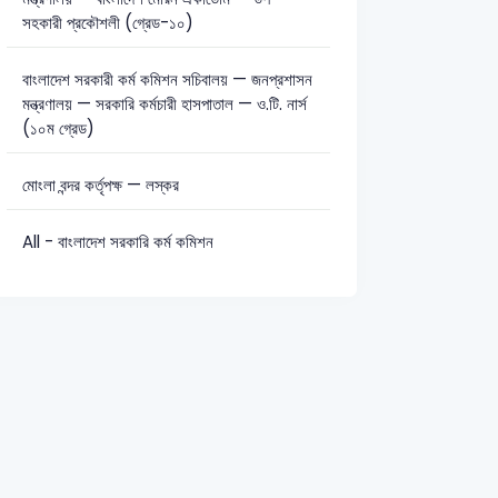
সহকারী প্রকৌশলী (গ্রেড-১০)
সাধারণ বিজ্ঞান: 18
টেকনিক্যাল: 21
বাংলাদেশ সরকারী কর্ম কমিশন সচিবালয় — জনপ্রশাসন
মন্ত্রণালয় — সরকারি কর্মচারী হাসপাতাল — ও.টি. নার্স
(১০ম গ্রেড)
মোংলা বন্দর কর্তৃপক্ষ — লস্কর
All - বাংলাদেশ সরকারি কর্ম কমিশন