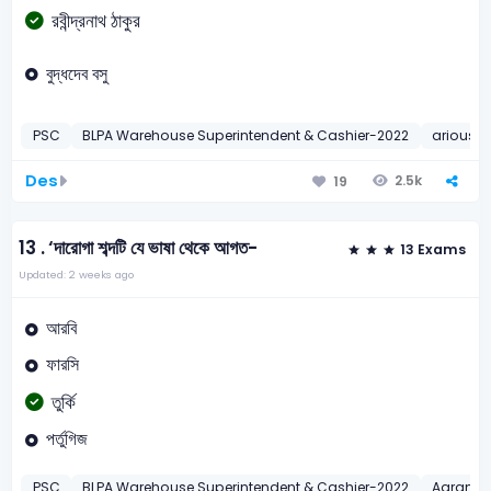
রবীন্দ্রনাথ ঠাকুর
বুদ্ধদেব বসু
PSC
BLPA Warehouse Superintendent & Cashier-2022
arious M
Des
2.5k
19
13 .
‘দারোগা শব্দটি যে ভাষা থেকে আগত-
13 Exams
Updated: 2 weeks ago
আরবি
ফারসি
তুর্কি
পর্তুগিজ
PSC
BLPA Warehouse Superintendent & Cashier-2022
Agrani 