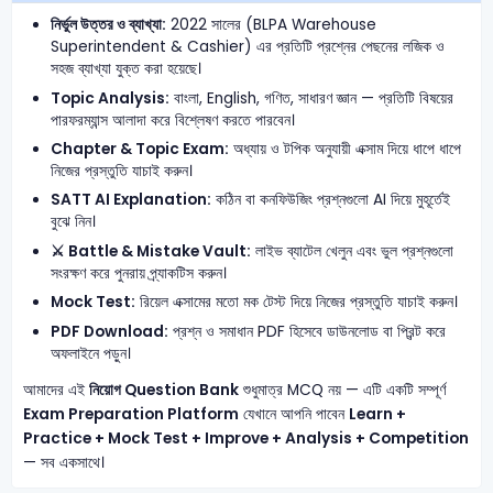
নির্ভুল উত্তর ও ব্যাখ্যা:
2022 সালের (BLPA Warehouse
Superintendent & Cashier) এর প্রতিটি প্রশ্নের পেছনের লজিক ও
সহজ ব্যাখ্যা যুক্ত করা হয়েছে।
Topic Analysis:
বাংলা, English, গণিত, সাধারণ জ্ঞান — প্রতিটি বিষয়ের
পারফরম্যান্স আলাদা করে বিশ্লেষণ করতে পারবেন।
Chapter & Topic Exam:
অধ্যায় ও টপিক অনুযায়ী এক্সাম দিয়ে ধাপে ধাপে
নিজের প্রস্তুতি যাচাই করুন।
SATT AI Explanation:
কঠিন বা কনফিউজিং প্রশ্নগুলো AI দিয়ে মুহূর্তেই
বুঝে নিন।
⚔️ Battle & Mistake Vault:
লাইভ ব্যাটেল খেলুন এবং ভুল প্রশ্নগুলো
সংরক্ষণ করে পুনরায় প্র্যাকটিস করুন।
Mock Test:
রিয়েল এক্সামের মতো মক টেস্ট দিয়ে নিজের প্রস্তুতি যাচাই করুন।
PDF Download:
প্রশ্ন ও সমাধান PDF হিসেবে ডাউনলোড বা প্রিন্ট করে
অফলাইনে পড়ুন।
আমাদের এই
নিয়োগ Question Bank
শুধুমাত্র MCQ নয় — এটি একটি সম্পূর্ণ
Exam Preparation Platform
যেখানে আপনি পাবেন
Learn +
Practice + Mock Test + Improve + Analysis + Competition
— সব একসাথে।