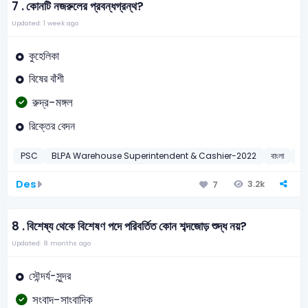
7 .
কোনটি নজরুলের প্রবন্ধগ্রন্থ?
Updated: 1 week ago
কুহেলিকা
বিষের বাঁশী
রুদ্র-মঙ্গল
রিক্তের বেদন
PSC
BLPA Warehouse Superintendent & Cashier-2022
বাংলা
2
Des
3.2k
7
8 .
বিশেষ্য থেকে বিশেষণ পদে পরিবর্তিত কোন শব্দজোড় শুদ্ধ নয়?
Updated: 8 months ago
সৌন্দর্য-সুন্দর
সংবাদ-সাংবাদিক