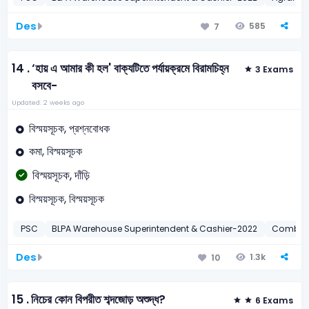
Des
585
7
14 .
‘হায় এ আমার কী হল' বাক্যটিতে পর্যায়ক্রমে বিরামচিহ্ন
3 Exams
বসবে-
Updated: 2 weeks ago
বিস্ময়সূচক, প্রশ্নবোধক
কমা, বিস্ময়সূচক
বিস্ময়সূচক, দাঁড়ি
বিস্ময়সূচক, বিস্ময়সূচক
PSC
BLPA Warehouse Superintendent & Cashier-2022
Combin
Des
1.3k
10
15 .
নিচের কোন বিপরীত শব্দজোড় অশুদ্ধ?
6 Exams