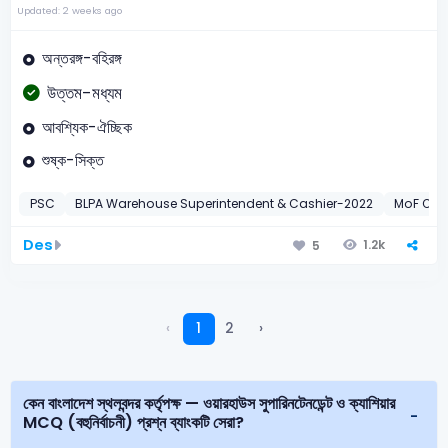
Updated: 2 weeks ago
অন্তরঙ্গ-বহিরঙ্গ
উত্তম-মধ্যম
আবশ্যিক-ঐচ্ছিক
শুষ্ক-সিক্ত
PSC
BLPA Warehouse Superintendent & Cashier-2022
MoF Offi
Des
1.2k
5
‹
1
2
›
কেন বাংলাদেশ স্থলবন্দর কর্তৃপক্ষ — ওয়ারহাউস সুপারিনটেনডেন্ট ও ক্যাশিয়ার
MCQ (বহুনির্বাচনী) প্রশ্ন ব্যাংকটি সেরা?