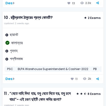
Des
2.3k
13
10 .
রবীন্দ্রনাথ ঠাকুরের গ্রন্থ কোনটি?
2 Exams
Updated: 2 weeks ago
ছায়ানট
কালান্তর
গৃহদাহ
পল্লীসমাজ
PSC
BLPA Warehouse Superintendent & Cashier-2022
PB
Pu
Des
2k
11
11 .
“যেতে নাহি দিব! হায়, তবু যেতে দিতে হয়, তবু চলে
8 Exams
যায়।”- এই চরণ দুইটি কোন কবির রচনা?
Updated: 2 weeks ago