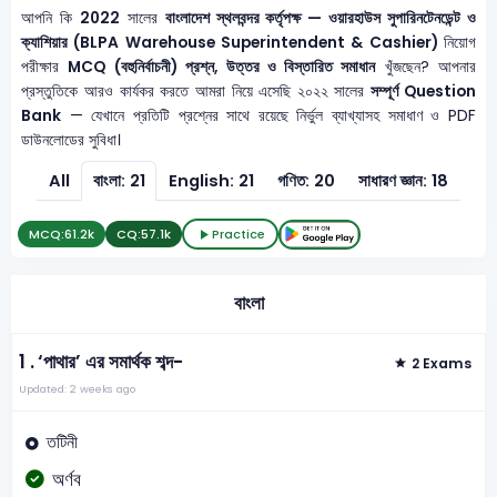
আপনি কি
2022
সালের
বাংলাদেশ স্থলবন্দর কর্তৃপক্ষ — ওয়ারহাউস সুপারিনটেনডেন্ট ও
ক্যাশিয়ার (BLPA Warehouse Superintendent & Cashier)
নিয়োগ
পরীক্ষার
MCQ (বহুনির্বাচনী) প্রশ্ন, উত্তর ও বিস্তারিত সমাধান
খুঁজছেন? আপনার
প্রস্তুতিকে আরও কার্যকর করতে আমরা নিয়ে এসেছি ২০২২ সালের
সম্পূর্ণ Question
Bank
— যেখানে প্রতিটি প্রশ্নের সাথে রয়েছে নির্ভুল ব্যাখ্যাসহ সমাধাণ ও PDF
ডাউনলোডের সুবিধা।
All
বাংলা: 21
English: 21
গণিত: 20
সাধারণ জ্ঞান: 18
MCQ:
61.2k
CQ:
57.1k
Practice
বাংলা
1 .
‘পাথার’ এর সমার্থক শব্দ-
2 Exams
Updated: 2 weeks ago
তটিনী
অর্ণব