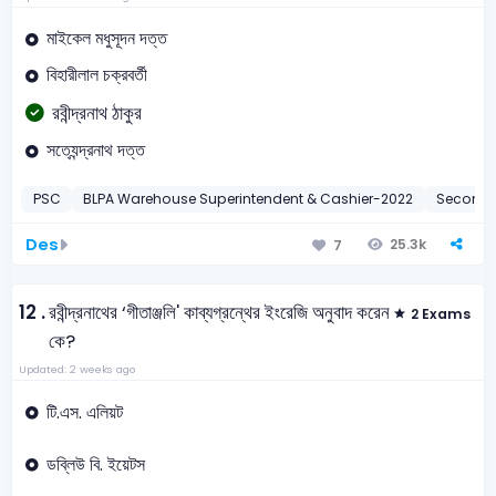
মাইকেল মধুসূদন দত্ত
বিহারীলাল চক্রবর্তী
রবীন্দ্রনাথ ঠাকুর
সত্যেন্দ্রনাথ দত্ত
PSC
BLPA Warehouse Superintendent & Cashier-2022
Seconda
Des
25.3k
7
12 .
রবীন্দ্রনাথের ‘গীতাঞ্জলি' কাব্যগ্রন্থের ইংরেজি অনুবাদ করেন
2 Exams
কে?
Updated: 2 weeks ago
টি.এস. এলিয়ট
ডব্লিউ বি. ইয়েটস