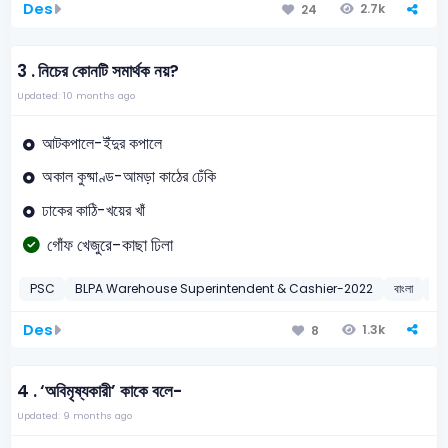
Des
2.7k
24
3 .
নিচের কোনটি সমার্থক নয়?
Updated: 10 months ago
আটকপালে-ইঁদুর কপালে
অকাল কুষ্মাণ্ড-আমড়া কাঠের ঢেঁকি
ঢাকের কাঠি-খয়ের খাঁ
গোঁফ খেজুরে-কাছা ঢিলা
PSC
BLPA Warehouse Superintendent & Cashier-2022
বাংলা
2
Des
1.3k
8
4 .
‘অবিমৃষ্যকারী’ কাকে বলে-
Updated: 9 months ago