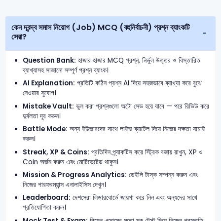
কেন দ্বন্দ্ব সমাস নিয়োগ (Job) MCQ (বহুনির্বাচনী) প্রশ্ন ব্যাংকটি
সেরা?
Question Bank:
হাজার হাজার MCQ প্রশ্ন, নির্ভুল উত্তর ও বিস্তারিত
ব্যাখ্যাসহ সাজানো সম্পূর্ণ প্রশ্ন ব্যাংক।
AI Explanation:
প্রতিটি কঠিন প্রশ্ন AI দিয়ে সহজভাবে ব্যাখ্যা করে বুঝে
নেওয়ার সুযোগ।
Mistake Vault:
ভুল করা প্রশ্নগুলো অটো সেভ হয়ে যাবে — পরে রিভিউ করে
দুর্বলতা দূর করুন।
Battle Mode:
অন্য ইউজারদের সাথে লাইভ ব্যাটেল দিয়ে নিজের দক্ষতা যাচাই
করুন।
Streak, XP & Coins:
প্রতিদিন প্র্যাকটিস করে স্ট্রিক বজায় রাখুন, XP ও
Coin অর্জন করুন এবং মোটিভেটেড থাকুন।
Mission & Progress Analytics:
ডেইলি টাস্ক সম্পন্ন করুন এবং
নিজের পারফরম্যান্স এনালাইসিস দেখুন।
Leaderboard:
দেশসেরা লিডারবোর্ডে জায়গা করে নিন এবং অন্যদের সাথে
প্রতিযোগিতা করুন।
Mock Test & Exam:
রিয়েল এক্সামের মতো মক টেস্ট দিয়ে নিজের প্রস্তুতি