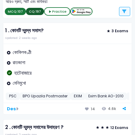
আরও দ্রুত, স্মার্ট এবং কার্যকর।
MCQ:
107
CQ:
197
Practice
1 .
কোনটি দ্বন্দ্ব সমাস?
3 Exams
Updated: 2 weeks ago
কোকিলকণ্ঠী
রাতজাগা
হাটেবাজারে
মেনিমুখো
PSC
BPO Upazila Postmaster
EXIM
Exim Bank AO-2010
BU
Des
4.6k
14
2 .
কোনটি দ্বন্দ্ব সমাসের উদাহরণ ?
12 Exams
Updated: 2 weeks ago