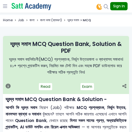
Sign In
Home
Job
বাংলা
বাংলা ভাষা (ব্যাকরণ)
দ্বন্দ্ব সমাস > MCQ
দ্বন্দ্ব সমাস MCQ Question Bank, Solution &
PDF
দ্বন্দ্ব সমাস বহুনির্বাচনী(MCQ) প্রশ্নব্যাংক, নির্ভুল উত্তরমালা ও ব্যাখ্যাসহ সমাধান।
৪১+ প্রশ্নে প্র্যাকটিস করুন, নিয়মিত মক টেস্ট দিন এবং সহজে PDF ডাউনলোড করে
পরীক্ষার সঠিক প্রস্তুতি নিন।
Read
Exam
দ্বন্দ্ব সমাস MCQ Question Bank & Solution -
আপনি কি দ্বন্দ্ব সমাস
নিয়োগ (Job) পরীক্ষার
MCQ প্রশ্নব্যাংক, নির্ভুল উত্তর,
মানসম্মত ব্যাখ্যা ও সমাধান
খুঁজছেন? তাহলে আপনি সঠিক জায়গায় এসেছেন। এখানে আপনি
পাবেন
Question Bank
, যেখানে রয়েছে
বিগত সকল সালের প্রশ্ন, অধ্যায়ভিত্তিক
প্র্যাকটিস, AI ডাউট সলভিং এবং রিয়েল এক্সাম অভিজ্ঞতা
— যা আপনার প্রস্তুতিকে করবে