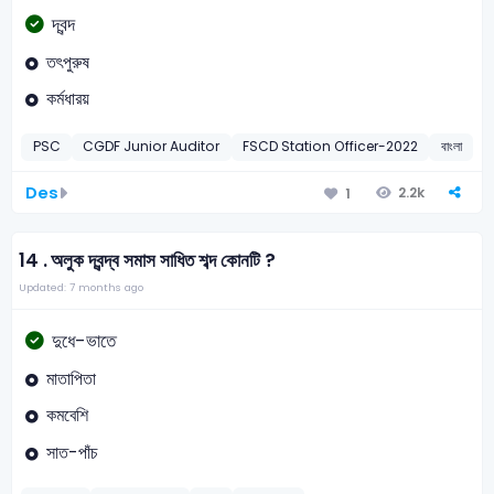
দ্বন্দ
তৎপুরুষ
কর্মধারয়
PSC
CGDF Junior Auditor
FSCD Station Officer-2022
বাংলা
দ্
Des
2.2k
1
14 .
অলুক দ্বন্দ্ব সমাস সাধিত শব্দ কোনটি ?
Updated: 7 months ago
দুধে-ভাতে
মাতাপিতা
কমবেশি
সাত-পাঁচ