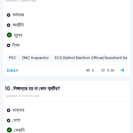
Updated: 2 weeks ago
কর্মধারয়
বহুব্রীহি
দ্বন্দ্ব
দ্বিগু
PSC
DNC Inspector
ECS District Election Officer/Assistant Sec
Des
5.2k
5
10 .
লিঙ্গান্তর হয় না কোন শব্দটির?
Updated: 8 months ago
ডাক্তার
ধোপা
কেরানি