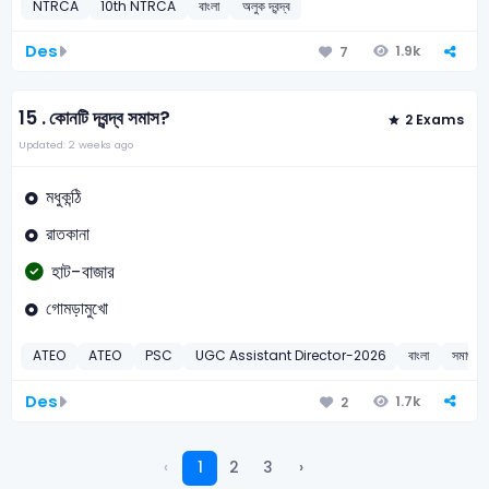
NTRCA
10th NTRCA
বাংলা
অলুক দ্বন্দ্ব
Des
1.9k
7
15 .
কোনটি দ্বন্দ্ব সমাস?
2 Exams
Updated: 2 weeks ago
মধুকন্ঠি
রাতকানা
হাট-বাজার
গোমড়ামুখো
ATEO
ATEO
PSC
UGC Assistant Director-2026
বাংলা
সমার্থক দ্
Des
1.7k
2
‹
1
2
3
›