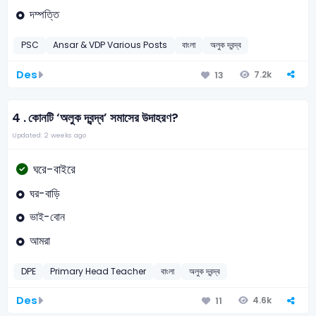
দম্পত্তি
PSC
Ansar & VDP Various Posts
বাংলা
অলুক দ্বন্দ্ব
Des
7.2k
13
4 .
কোনটি ‘অলুক দ্বন্দ্ব’ সমাসের উদাহরণ?
Updated: 2 weeks ago
ঘরে-বাইরে
ঘর-বাড়ি
ভাই-বোন
আমরা
DPE
Primary Head Teacher
বাংলা
অলুক দ্বন্দ্ব
Des
4.6k
11