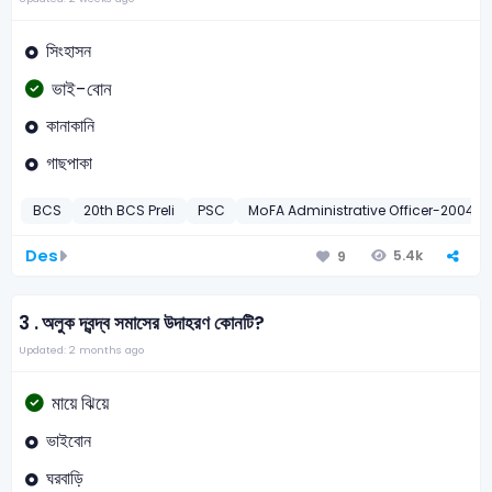
সিংহাসন
ভাই-বোন
কানাকানি
গাছপাকা
BCS
20th BCS Preli
PSC
MoFA Administrative Officer-2004
Des
5.4k
9
3 .
অলুক দ্বন্দ্ব সমাসের উদাহরণ কোনটি?
Updated: 2 months ago
মায়ে ঝিয়ে
ভাইবোন
ঘরবাড়ি