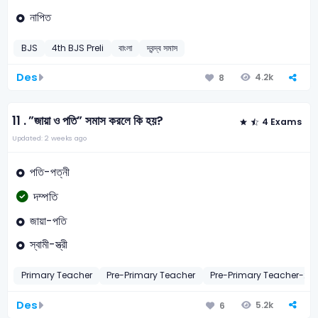
নাপিত
BJS
4th BJS Preli
বাংলা
দ্বন্দ্ব সমাস
Des
4.2k
8
11 .
”জায়া ও পতি” সমাস করলে কি হয়?
4 Exams
Updated: 2 weeks ago
পতি-পত্নী
দম্পতি
জায়া-পতি
স্বামী-স্ত্রী
Primary Teacher
Pre-Primary Teacher
Pre-Primary Teacher-20
Des
5.2k
6