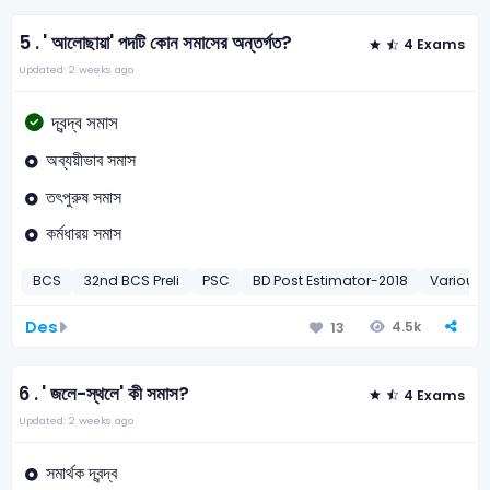
5 .
' আলোছায়া' পদটি কোন সমাসের অন্তর্গত?
4 Exams
Updated: 2 weeks ago
দ্বন্দ্ব সমাস
অব্যয়ীভাব সমাস
তৎপুরুষ সমাস
কর্মধারয় সমাস
BCS
32nd BCS Preli
PSC
BD Post Estimator-2018
Various D
Des
4.5k
13
6 .
' জলে-স্থলে' কী সমাস?
4 Exams
Updated: 2 weeks ago
সমার্থক দ্বন্দ্ব