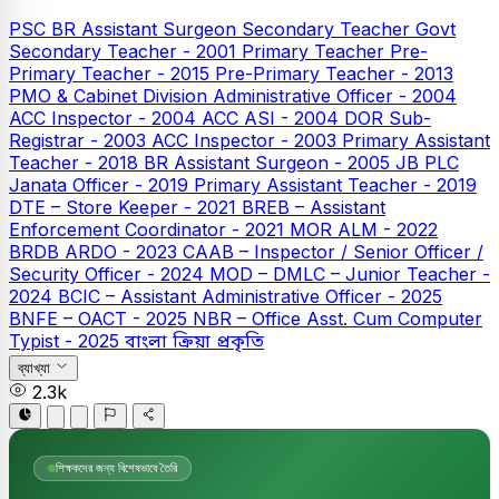
PSC
BR Assistant Surgeon
Secondary Teacher
Govt
Secondary Teacher - 2001
Primary Teacher
Pre-
Primary Teacher - 2015
Pre-Primary Teacher - 2013
PMO & Cabinet Division Administrative Officer - 2004
ACC Inspector - 2004
ACC ASI - 2004
DOR Sub-
Registrar - 2003
ACC Inspector - 2003
Primary Assistant
Teacher - 2018
BR Assistant Surgeon - 2005
JB PLC
Janata Officer - 2019
Primary Assistant Teacher - 2019
DTE – Store Keeper - 2021
BREB – Assistant
Enforcement Coordinator - 2021
MOR ALM - 2022
BRDB ARDO - 2023
CAAB – Inspector / Senior Officer /
Security Officer - 2024
MOD – DMLC – Junior Teacher -
2024
BCIC – Assistant Administrative Officer - 2025
BNFE – OACT - 2025
NBR – Office Asst. Cum Computer
Typist - 2025
বাংলা
ক্রিয়া প্রকৃতি
ব্যাখ্যা
2.3k
শিক্ষকদের জন্য বিশেষভাবে তৈরি