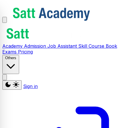
Academy
Admission
Job Assistant
Skill
Course
Book
Exams
Pricing
Others
Sign in