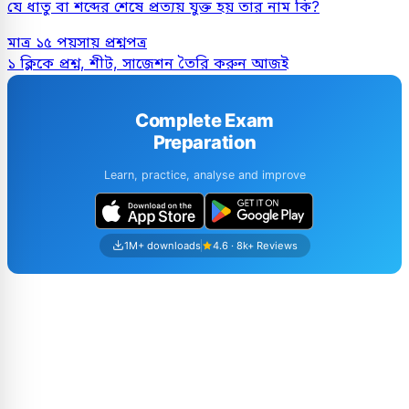
যে ধাতু বা শব্দের শেষে প্রত্যয় যুক্ত হয় তার নাম কি?
মাত্র ১৫ পয়সায় প্রশ্নপত্র
১ ক্লিকে প্রশ্ন, শীট, সাজেশন তৈরি করুন আজই
Complete Exam
Preparation
Learn, practice, analyse and improve
1M+ downloads
4.6 · 8k+ Reviews