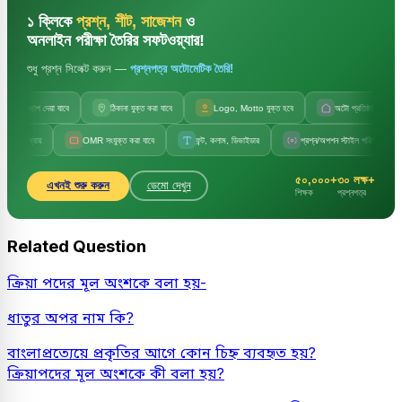
১ ক্লিকে
প্রশ্ন, শীট, সাজেশন
ও
অনলাইন পরীক্ষা তৈরির সফটওয়্যার!
শুধু প্রশ্ন সিলেক্ট করুন —
প্রশ্নপত্র অটোমেটিক তৈরি!
লছাপ দেয়া যাবে
ঠিকানা যুক্ত করা যাবে
Logo, Motto যুক্ত হবে
অটো প্রতিষ্ঠানের নাম
ায়
OMR সংযুক্ত করা যাবে
ফন্ট, কলাম, ডিভাইডার
প্রশ্ন/অপশন স্টাইল পরিবর্তন
সে
৫০,০০০+
৩০ লক্ষ+
এখনই শুরু করুন
ডেমো দেখুন
শিক্ষক
প্রশ্নপত্র
Related Question
ক্রিয়া পদের মূল অংশকে বলা হয়-
ধাতুর অপর নাম কি?
বাংলাপ্রত্যেয়ে প্রকৃতির আগে কোন চিহ্ন ব্যবহৃত হয়?
ক্রিয়াপদের মূল অংশকে কী বলা হয়?