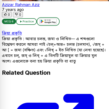
Azizar Rahman Aziz
7 years ago
0
0
MCQ:
6
Practice
ক্রিয়া প্রকৃতি
ক্রিয়া প্রকৃতি : আবার চলন্ত, জমা ও লিখিত— এ শব্দগুলো
বিশ্লেষণ করলে আমরা পাই √চল্‌+অন্ত= চলন্ত (চলমান), √জম্ +
আ [ = জমা (সঞ্চিত) এবং √লিখ্ + ইত লিখিত (যা লেখা হয়েছে)।
এখানে চল্, জম্ ও লিখ্ = এ তিনটি ক্রিয়ামূল বা ক্রিয়ার মূল
অংশ। এগুলোকে বলা হয় ক্রিয়া প্রকৃতি বা ধাতু
Related Question