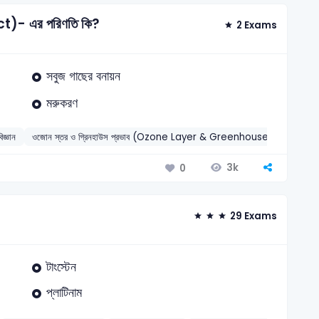
ct)- এর পরিণতি কি?
2 Exams
সবুজ গাছের বনায়ন
মরুকরণ
িজ্ঞান
ওজোন স্তর ও গ্রিনহাউস প্রভাব (Ozone Layer & Greenhouse Effect)
3k
0
29 Exams
টাংস্টেন
প্লাটিনাম