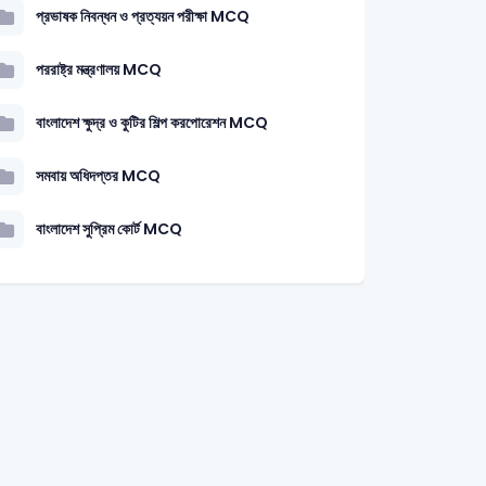
প্রভাষক নিবন্ধন ও প্রত্যয়ন পরীক্ষা MCQ
পররাষ্ট্র মন্ত্রণালয় MCQ
বাংলাদেশ ক্ষুদ্র ও কুটির শিল্প করপোরেশন MCQ
সমবায় অধিদপ্তর MCQ
বাংলাদেশ সুপ্রিম কোর্ট MCQ
mary Assistant Teacher-2006
সাধারণ বিজ্ঞান
নিষ্ক্রিয় গ্যাস (Inert Gases)