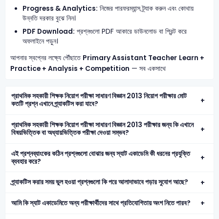
Progress & Analytics:
নিজের পারফরম্যান্স ট্র্যাক করুন এবং কোথায়
উন্নতি দরকার বুঝে নিন।
PDF Download:
প্রশ্নগুলো PDF আকারে ডাউনলোড বা প্রিন্ট করে
অফলাইনে পড়ুন।
আপনার স্বপ্নের লক্ষ্যে পৌঁছাতে
Primary Assistant Teacher
Learn +
Practice + Analysis + Competition
— সব একসাথে
প্রাথমিক সহকারী শিক্ষক নিয়োগ পরীক্ষা সাধারণ বিজ্ঞান 2013 নিয়োগ পরীক্ষার মোট
কতটি প্রশ্ন এখানে প্র্যাকটিস করা যাবে?
প্রাথমিক সহকারী শিক্ষক নিয়োগ পরীক্ষা সাধারণ বিজ্ঞান 2013 পরীক্ষার জন্য কি এখানে
বিষয়ভিত্তিক বা অধ্যায়ভিত্তিক পরীক্ষা দেওয়া সম্ভব?
এই প্রশ্নব্যাংকের কঠিন প্রশ্নগুলো বোঝার জন্য স্যাট একাডেমি কী ধরনের প্রযুক্তি
ব্যবহার করে?
প্র্যাকটিস করার সময় ভুল হওয়া প্রশ্নগুলো কি পরে আলাদাভাবে পড়ার সুযোগ আছে?
আমি কি স্যাট একাডেমিতে অন্য পরীক্ষার্থীদের সাথে প্রতিযোগিতায় অংশ নিতে পারব?