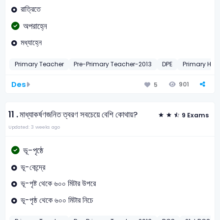
রাত্রিতে
অপরাহ্নে
মধ্যাহ্নে
Primary Teacher
Pre-Primary Teacher-2013
DPE
Primary He
Des
901
5
11 .
মাধ্যাকর্ষণজনিত ত্বরণ সবচেয়ে বেশি কোথায়?
9 Exams
Updated: 3 weeks ago
ভূ-পৃষ্ঠে
ভূ-কেন্দ্রে
ভূ-পৃষ্ট থেকে ৬০০ মিটার উপরে
ভূ-পৃষ্ঠ থেকে ৬০০ মিটার নিচে