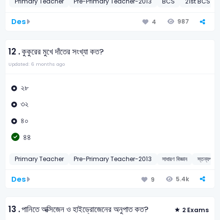
Primary Teacher
Pre-Primary Teacher-2013
BCS
21st BCS Pr
Des
987
4
12 .
কুকুরের মুখে দাঁতের সংখ্যা কত?
Updated: 6 months ago
২৮
৩২
৪০
৪৪
Primary Teacher
Pre-Primary Teacher-2013
সাধারণ বিজ্ঞান
স্তন্যপায
Des
5.4k
9
13 .
পানিতে অক্সিজেন ও হাইড্রোজেনের অনুপাত কত?
2 Exams