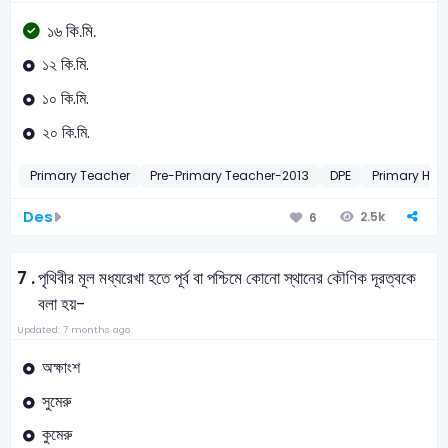
১৬ কি.মি.
১২ কি.মি.
১০ কি.মি.
২০ কি.মি.
Primary Teacher
Pre-Primary Teacher-2013
DPE
Primary He
Des
2.5k
6
7 .
পৃথিবীর মূল মধ্যরেখা হতে পূর্ব বা পশ্চিমে কোনো স্থানের কৌণিক দূরত্বকে
বলা হয়-
Updated: 7 months ago
অক্ষাংশ
সুমেরু
কুমেরু