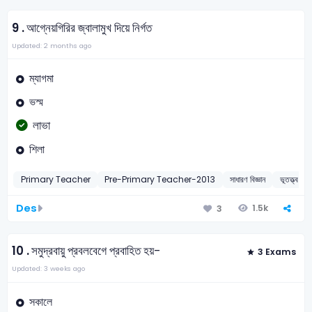
9 .
আগ্নেয়গিরির জ্বালামুখ দিয়ে নির্গত
Updated: 2 months ago
ম্যাগমা
ভস্ম
লাভা
শিলা
Primary Teacher
Pre-Primary Teacher-2013
সাধারণ বিজ্ঞান
ভূতত্ত্ব
Des
1.5k
3
10 .
সমুদ্রবায়ু প্রবলবেগে প্রবাহিত হয়-
3 Exams
Updated: 3 weeks ago
সকালে