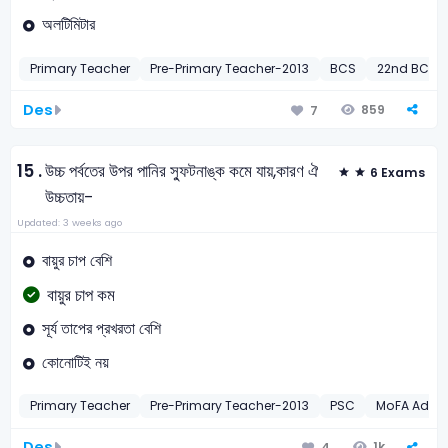
অলটিমিটার
Primary Teacher
Pre-Primary Teacher-2013
BCS
22nd BCS Pr
Des
859
7
15 .
উচ্চ পর্বতের উপর পানির স্ফুটনাঙ্ক কমে যায়,
কারণ ঐ
6 Exams
উচ্চতায়-
Updated: 3 weeks ago
বায়ুর চাপ বেশি
বায়ুর চাপ কম
সূর্য তাপের প্রখরতা বেশি
কোনোটিই নয়
Primary Teacher
Pre-Primary Teacher-2013
PSC
MoFA Admini
Des
1k
4