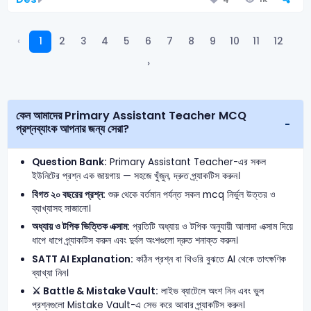
‹
1
2
3
4
5
6
7
8
9
10
11
12
›
কেন আমাদের Primary Assistant Teacher MCQ
প্রশ্নব্যাংক আপনার জন্য সেরা?
Question Bank:
Primary Assistant Teacher-এর সকল
ইউনিটের প্রশ্ন এক জায়গায় — সহজে খুঁজুন, দ্রুত প্র্যাকটিস করুন।
বিগত ২০ বছরের প্রশ্ন:
শুরু থেকে বর্তমান পর্যন্ত সকল mcq নির্ভুল উত্তর ও
ব্যাখ্যাসহ সাজানো।
অধ্যায় ও টপিক ভিত্তিক এক্সাম:
প্রতিটি অধ্যায় ও টপিক অনুযায়ী আলাদা এক্সাম দিয়ে
ধাপে ধাপে প্র্যাকটিস করুন এবং দুর্বল অংশগুলো দ্রুত শনাক্ত করুন।
SATT AI Explanation:
কঠিন প্রশ্ন বা থিওরি বুঝতে AI থেকে তাৎক্ষণিক
ব্যাখ্যা নিন।
⚔️ Battle & Mistake Vault:
লাইভ ব্যাটেলে অংশ নিন এবং ভুল
প্রশ্নগুলো Mistake Vault-এ সেভ করে আবার প্র্যাকটিস করুন।