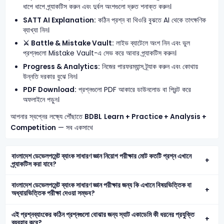
ধাপে ধাপে প্র্যাকটিস করুন এবং দুর্বল অংশগুলো দ্রুত শনাক্ত করুন।
SATT AI Explanation:
কঠিন প্রশ্ন বা থিওরি বুঝতে AI থেকে তাৎক্ষণিক
ব্যাখ্যা নিন।
⚔️ Battle & Mistake Vault:
লাইভ ব্যাটেলে অংশ নিন এবং ভুল
প্রশ্নগুলো Mistake Vault-এ সেভ করে আবার প্র্যাকটিস করুন।
Progress & Analytics:
নিজের পারফরম্যান্স ট্র্যাক করুন এবং কোথায়
উন্নতি দরকার বুঝে নিন।
PDF Download:
প্রশ্নগুলো PDF আকারে ডাউনলোড বা প্রিন্ট করে
অফলাইনে পড়ুন।
আপনার স্বপ্নের লক্ষ্যে পৌঁছাতে
BDBL
Learn + Practice + Analysis +
Competition
— সব একসাথে
বাংলাদেশ ডেভেলপমেন্ট ব্যাংক সাধারণ জ্ঞান নিয়োগ পরীক্ষার মোট কতটি প্রশ্ন এখানে
প্র্যাকটিস করা যাবে?
বাংলাদেশ ডেভেলপমেন্ট ব্যাংক সাধারণ জ্ঞান পরীক্ষার জন্য কি এখানে বিষয়ভিত্তিক বা
অধ্যায়ভিত্তিক পরীক্ষা দেওয়া সম্ভব?
এই প্রশ্নব্যাংকের কঠিন প্রশ্নগুলো বোঝার জন্য স্যাট একাডেমি কী ধরনের প্রযুক্তি
ব্যবহার করে?