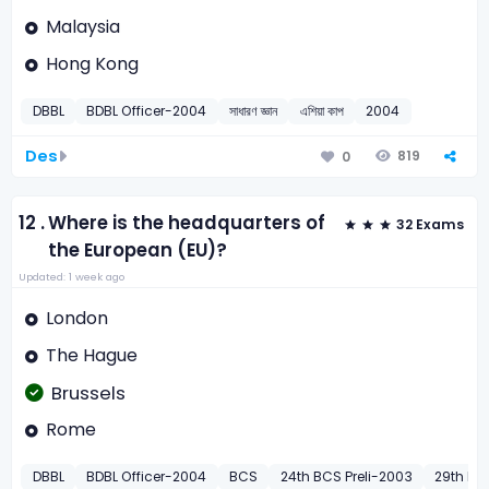
Malaysia
Hong Kong
DBBL
BDBL Officer-2004
সাধারণ জ্ঞান
এশিয়া কাপ
2004
Des
819
0
12 .
Where is the headquarters of
32 Exams
the European (EU)?
Updated: 1 week ago
London
The Hague
Brussels
Rome
DBBL
BDBL Officer-2004
BCS
24th BCS Preli-2003
29th BC