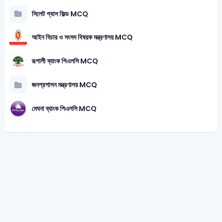
সিলেট গ্যাস ফিল্ড MCQ
আইন বিচার ও সংসদ বিষয়ক মন্ত্রণালয় MCQ
রূপালী ব্যাংক পিএলসি MCQ
জনপ্রশাসন মন্ত্রণালয় MCQ
মেঘনা ব্যাংক পিএলসি MCQ