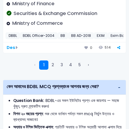
Ministry of Finance
Securities & Exchange Commission
Ministry of Commerce
DBBL
BDBL Officer-2004
BB
BB AD-2018
EXIM
Exim Bank
Des
514
0
‹
1
2
3
4
5
›
কেন আমাদের BDBL MCQ প্রশ্নব্যাংক আপনার জন্য সেরা?
Question Bank:
BDBL-এর সকল ইউনিটের প্রশ্ন এক জায়গায় — সহজে
খুঁজুন, দ্রুত প্র্যাকটিস করুন।
বিগত ২০ বছরের প্রশ্ন:
শুরু থেকে বর্তমান পর্যন্ত সকল mcq নির্ভুল উত্তর ও
ব্যাখ্যাসহ সাজানো।
অধ্যায় ও টপিক ভিত্তিক এক্সাম:
প্রতিটি অধ্যায় ও টপিক অনুযায়ী আলাদা এক্সাম দিয়ে