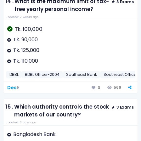
14 .
What is the maximum limit of tax-
3 Exams
free yearly personal income?
Updated: 2 weeks ago
Tk. 100,000
Tk. 90,000
Tk. 125,000
Tk. 110,000
DBBL
BDBL Officer-2004
Southeast Bank
Southeast Officer-
Des
569
0
15 .
Which authority controls the stock
3 Exams
markets of our country?
Updated: 3 days ago
Bangladesh Bank