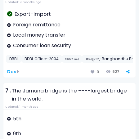
Updated: 9 months ago
Export-Import
Foreign remittance
Local money transfer
Consumer loan security
DBBL
BDBL Officer-2004
সাধারণ জ্ঞান
বঙ্গবন্ধু সেতু-Bangbandhu Brid
Des
627
0
7 .
The Jamuna bridge is the ----largest bridge
in the world.
Updated: 1 month ago
5th
9th