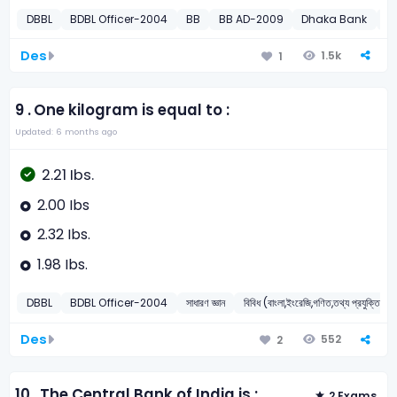
DBBL
BDBL Officer-2004
BB
BB AD-2009
Dhaka Bank
D
Des
1.5k
1
9 .
One kilogram is equal to :
Updated: 6 months ago
2.21 Ibs.
2.00 Ibs
2.32 Ibs.
1.98 Ibs.
DBBL
BDBL Officer-2004
সাধারণ জ্ঞান
বিবিধ (বাংলা,ইংরেজি,গণিত,তথ্য প্রযুক্তি,সাধা
Des
552
2
10 .
The Central Bank of India is :
2 Exams