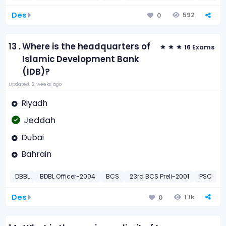
Des
592
0
13 .
Where is the headquarters of
16 Exams
Islamic Development Bank
(IDB)?
Updated: 2 weeks ago
Riyadh
Jeddah
Dubai
Bahrain
DBBL
BDBL Officer-2004
BCS
23rd BCS Preli-2001
PSC
D
Des
1.1k
0