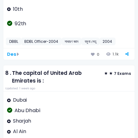
10th
92th
DBBL
BDBL Officer-2004
সাধারণ জ্ঞান
যমুনা সেতু
2004
Des
1.1k
0
8 .
The capital of United Arab
7 Exams
Emirates is :
Updated: 1 week ago
Dubai
Abu Dhabi
Sharjah
Al Ain