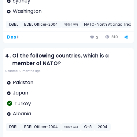
Sydney
Washington
DBBL
BDBL Officer-2004
সাধারণ জ্ঞান
NATO-North Atlantic Treaty O
Des
810
2
4 .
Of the following countries, which is a
member of NATO?
Updated: 9 months ago
Pakistan
Japan
Turkey
Albania
DBBL
BDBL Officer-2004
সাধারণ জ্ঞান
G-8
2004