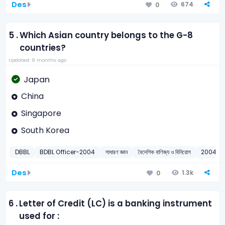
Des
674
0
5 .
Which Asian country belongs to the G-8
countries?
Updated: 9 months ago
Japan
China
Singapore
South Korea
DBBL
BDBL Officer-2004
সাধারণ জ্ঞান
বৈদেশিক বাণিজ্য ও বিনিয়োগ
2004
Des
1.3k
0
6 .
Letter of Credit (LC) is a banking instrument
used for :