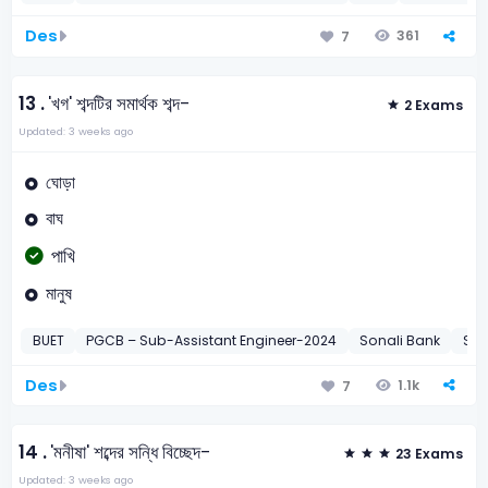
Des
361
7
13 .
'খগ' শব্দটির সমার্থক শব্দ-
2 Exams
Updated: 3 weeks ago
ঘোড়া
বাঘ
পাখি
মানুষ
BUET
PGCB – Sub-Assistant Engineer-2024
Sonali Bank
Son
Des
1.1k
7
14 .
'মনীষা' শব্দের সন্ধি বিচ্ছেদ-
23 Exams
Updated: 3 weeks ago