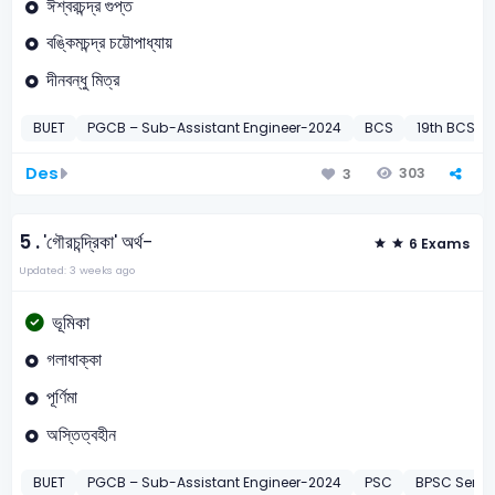
ঈশ্বরচন্দ্র গুপ্ত
বঙ্কিমচন্দ্র চট্টোপাধ্যায়
দীনবন্ধু মিত্র
BUET
PGCB – Sub-Assistant Engineer-2024
BCS
19th BCS Pr
Des
303
3
5 .
'গৌরচন্দ্রিকা' অর্থ-
6 Exams
Updated: 3 weeks ago
ভূমিকা
গলাধাক্কা
পূর্ণিমা
অস্তিত্বহীন
BUET
PGCB – Sub-Assistant Engineer-2024
PSC
BPSC Senior