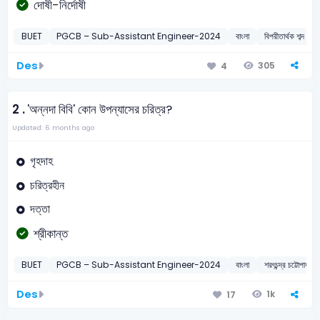
দোষী-নির্দোষী
BUET
PGCB – Sub-Assistant Engineer-2024
বাংলা
বিপরীতার্থক শব্দ
Des
305
4
2 .
'অন্নদা বিবি' কোন উপন্যাসের চরিত্র?
Updated: 6 months ago
গৃহদাহ
চরিত্রহীন
দত্তা
শ্রীকান্ত
BUET
PGCB – Sub-Assistant Engineer-2024
বাংলা
শরৎচন্দ্র চট্টোপাধ্যায়
Des
1k
17