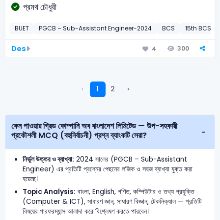
প্রমথ চৌধুরী
BUET
PGCB – Sub-Assistant Engineer-2024
BCS
15th BCS Pr
Des
300
4
‹
1
2
›
কেন পাওয়ার গ্রিড কোম্পানি অব বাংলাদেশ লিমিটেড — উপ-সহকারী
প্রকৌশলী MCQ (বহুনির্বাচনী) প্রশ্ন ব্যাংকটি সেরা?
নির্ভুল উত্তর ও ব্যাখ্যা:
2024 সালের (PGCB – Sub-Assistant
Engineer) এর প্রতিটি প্রশ্নের পেছনের লজিক ও সহজ ব্যাখ্যা যুক্ত করা
হয়েছে।
Topic Analysis:
বাংলা, English, গণিত, কম্পিউটার ও তথ্য প্রযুক্তি
(Computer & ICT), সাধারণ জ্ঞান, সাধারণ বিজ্ঞান, টেকনিক্যাল — প্রতিটি
বিষয়ের পারফরম্যান্স আলাদা করে বিশ্লেষণ করতে পারবেন।