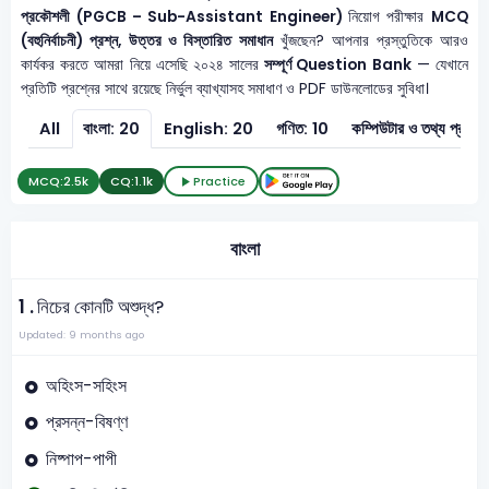
প্রকৌশলী (PGCB – Sub-Assistant Engineer)
নিয়োগ পরীক্ষার
MCQ
(বহুনির্বাচনী) প্রশ্ন, উত্তর ও বিস্তারিত সমাধান
খুঁজছেন? আপনার প্রস্তুতিকে আরও
কার্যকর করতে আমরা নিয়ে এসেছি ২০২৪ সালের
সম্পূর্ণ Question Bank
— যেখানে
প্রতিটি প্রশ্নের সাথে রয়েছে নির্ভুল ব্যাখ্যাসহ সমাধাণ ও PDF ডাউনলোডের সুবিধা।
All
বাংলা: 20
English: 20
গণিত: 10
কম্পিউটার ও 
MCQ:
2.5k
CQ:
1.1k
Practice
বাংলা
1 .
নিচের কোনটি অশুদ্ধ?
Updated: 9 months ago
অহিংস-সহিংস
প্রসন্ন-বিষণ্ণ
নিষ্পাপ-পাপী