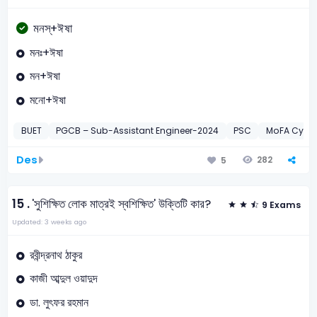
মনস্+ঈষা
মনঃ+ঈষা
মন+ঈষা
মনো+ঈষা
BUET
PGCB – Sub-Assistant Engineer-2024
PSC
MoFA Cypher
Des
282
5
15 .
'সুশিক্ষিত লোক মাত্রই স্বশিক্ষিত' উক্তিটি কার?
9 Exams
Updated: 3 weeks ago
রবীন্দ্রনাথ ঠাকুর
কাজী আব্দুল ওয়াদুদ
ডা. লুৎফর রহমান