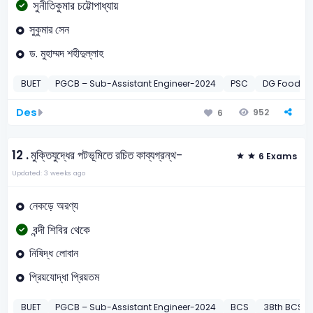
সুনীতিকুমার চট্টোপাধ্যায়
সুকুমার সেন
ড. মুহাম্মদ শহীদুল্লাহ
BUET
PGCB – Sub-Assistant Engineer-2024
PSC
DG Food FI/
Des
952
6
12 .
মুক্তিযুদ্ধের পটভূমিতে রচিত কাব্যগ্রন্থ-
6 Exams
Updated: 3 weeks ago
নেকড়ে অরণ্য
বন্দী শিবির থেকে
নিষিদ্ধ লোবান
প্রিয়যোদ্ধা প্রিয়তম
BUET
PGCB – Sub-Assistant Engineer-2024
BCS
38th BCS Pr