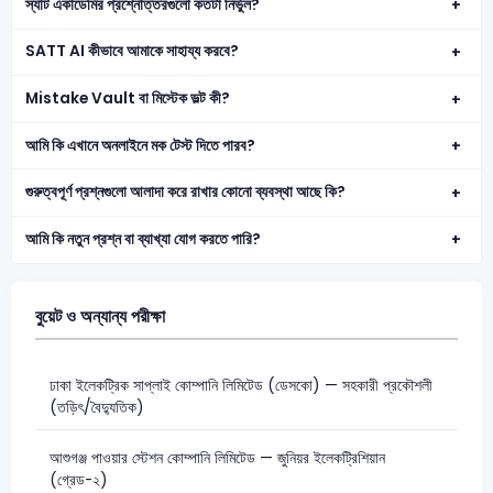
স্যাট একাডেমির প্রশ্নোত্তরগুলো কতটা নির্ভুল?
SATT AI কীভাবে আমাকে সাহায্য করবে?
Mistake Vault বা মিস্টেক ভল্ট কী?
আমি কি এখানে অনলাইনে মক টেস্ট দিতে পারব?
গুরুত্বপূর্ণ প্রশ্নগুলো আলাদা করে রাখার কোনো ব্যবস্থা আছে কি?
আমি কি নতুন প্রশ্ন বা ব্যাখ্যা যোগ করতে পারি?
বুয়েট ও অন্যান্য পরীক্ষা
ঢাকা ইলেকট্রিক সাপ্লাই কোম্পানি লিমিটেড (ডেসকো) — সহকারী প্রকৌশলী
(তড়িৎ/বৈদ্যুতিক)
আশুগঞ্জ পাওয়ার স্টেশন কোম্পানি লিমিটেড — জুনিয়র ইলেকট্রিশিয়ান
(গ্রেড-২)