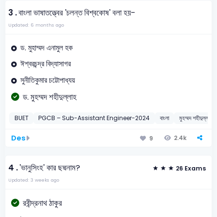
3 .
বাংলা ভাষাতত্ত্বের 'চলন্ত বিশ্বকোষ' বলা হয়-
Updated: 6 months ago
ড. মুহাম্মদ এনামুল হক
ঈশ্বরচন্দ্র বিদ্যাসাগর
সুনীতিকুমার চট্টোপাধ্যয়
ড. মুহম্মদ শহীদুল্লাহ
BUET
PGCB – Sub-Assistant Engineer-2024
বাংলা
মুহম্মদ শহীদুল্লাহ
Des
2.4k
9
4 .
'ভানুসিংহ' কার ছদ্মনাম?
26 Exams
Updated: 3 weeks ago
রবীন্দ্রনাথ ঠাকুর