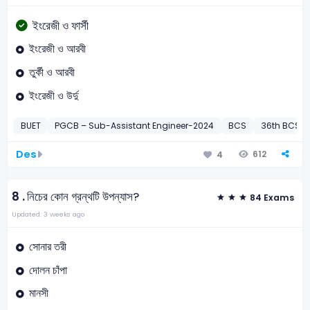
ইংরেজী ও ফার্সী
ইংরেজী ও আরবী
তুর্কী ও আরবী
ইংরেজী ও উর্দু
BUET
PGCB – Sub-Assistant Engineer-2024
BCS
36th BCS Pr
Des
612
4
8 .
নিচের কোন গ্রন্থটি উপন্যাস?
84 Exams
Updated: 3 weeks ago
সোনার তরী
দোলন চাঁপা
মানসী