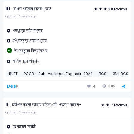
10 .
বাংলা গদ্যের জনক কে?
38 Exams
Updated: 3 weeks ago
শরৎচন্দ্র চট্টোপাধ্যায়
বঙ্কিমচন্দ্র চট্টোপাধ্যায়
ঈশ্বরচন্দ্র বিদ্যাসাগর
মানিক বন্দোপাধ্যায়
BUET
PGCB – Sub-Assistant Engineer-2024
BCS
31st BCS Pre
Des
382
4
11 .
চর্যাপদ বাংলা ভাষায় রচিত এটি প্রমাণ করেন-
7 Exams
Updated: 3 weeks ago
হরপ্রসাদ শাস্ত্রী