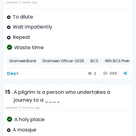
Updated: 2 weeks ago
To dilute
Wait impatiently
Repeat
Waste time
GrameenBank
Grameen Officer-2025
BCS
16th BCS Preli-19
Des
489
3
15 .
A pilgrim is a person who undertakes a
journey to a ____
Updated: 11 months ago
A holy place
A mosque