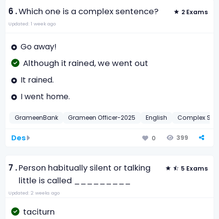
6 .
Which one is a complex sentence?
2 Exams
Updated: 1 week ago
Go away!
Although it rained, we went out
It rained.
I went home.
GrameenBank
Grameen Officer-2025
English
Complex Sen
Des
399
0
7 .
Person habitually silent or talking
5 Exams
little is called _________
Updated: 2 weeks ago
taciturn