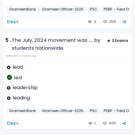
GrameenBank
Grameen Officer-2025
PSC
PDBF – Field Offi
Des
256
0
5 .
The July, 2024 movement was ..... by
2 Exams
students nationwide.
Updated: 2 weeks ago
lead
led
leadership
leading
GrameenBank
Grameen Officer-2025
PSC
PDBF – Field Offi
Des
600
1