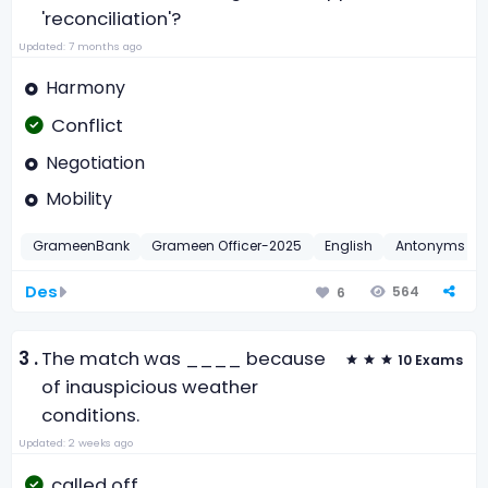
'reconciliation'?
Updated: 7 months ago
Harmony
Conflict
Negotiation
Mobility
GrameenBank
Grameen Officer-2025
English
Antonyms
Des
564
6
3 .
The match was ____ because
10 Exams
of inauspicious weather
conditions.
Updated: 2 weeks ago
called off