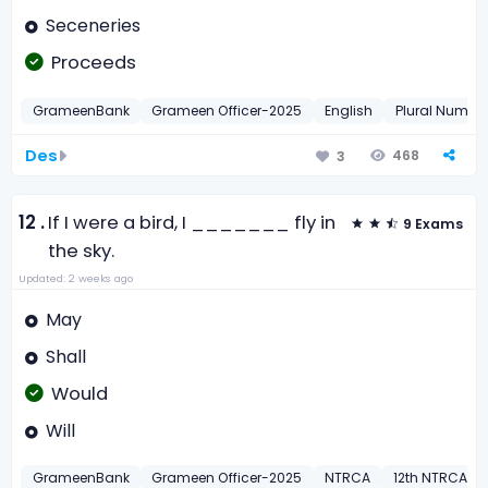
Seceneries
Proceeds
GrameenBank
Grameen Officer-2025
English
Plural Numbe
Des
468
3
12 .
If I were a bird, I _______ fly in
9 Exams
the sky.
Updated: 2 weeks ago
May
Shall
Would
Will
GrameenBank
Grameen Officer-2025
NTRCA
12th NTRCA -2