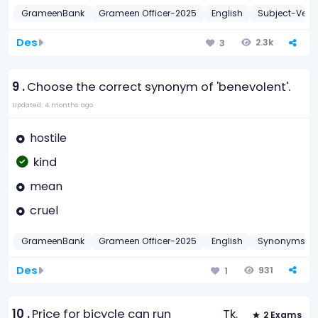
GrameenBank
Grameen Officer-2025
English
Subject-Verb
Des
2.3k
3
9 .
Choose the correct synonym of 'benevolent'.
Updated: 4 months ago
hostile
kind
mean
cruel
GrameenBank
Grameen Officer-2025
English
Synonyms
Des
931
1
10 .
Price for bicycle can run _____ Tk.
2 Exams