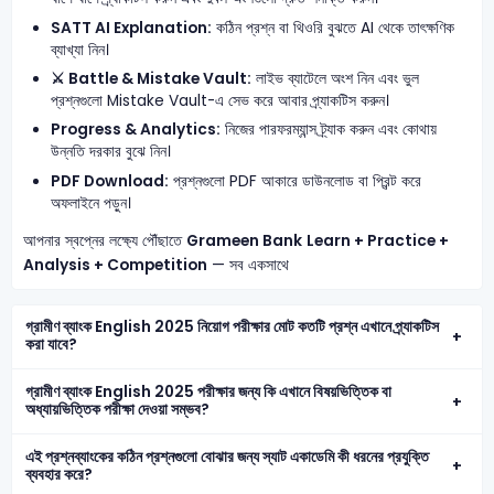
SATT AI Explanation:
কঠিন প্রশ্ন বা থিওরি বুঝতে AI থেকে তাৎক্ষণিক
ব্যাখ্যা নিন।
⚔️ Battle & Mistake Vault:
লাইভ ব্যাটেলে অংশ নিন এবং ভুল
প্রশ্নগুলো Mistake Vault-এ সেভ করে আবার প্র্যাকটিস করুন।
Progress & Analytics:
নিজের পারফরম্যান্স ট্র্যাক করুন এবং কোথায়
উন্নতি দরকার বুঝে নিন।
PDF Download:
প্রশ্নগুলো PDF আকারে ডাউনলোড বা প্রিন্ট করে
অফলাইনে পড়ুন।
আপনার স্বপ্নের লক্ষ্যে পৌঁছাতে
Grameen Bank
Learn + Practice +
Analysis + Competition
— সব একসাথে
গ্রামীণ ব্যাংক English 2025 নিয়োগ পরীক্ষার মোট কতটি প্রশ্ন এখানে প্র্যাকটিস
করা যাবে?
গ্রামীণ ব্যাংক English 2025 পরীক্ষার জন্য কি এখানে বিষয়ভিত্তিক বা
অধ্যায়ভিত্তিক পরীক্ষা দেওয়া সম্ভব?
এই প্রশ্নব্যাংকের কঠিন প্রশ্নগুলো বোঝার জন্য স্যাট একাডেমি কী ধরনের প্রযুক্তি
ব্যবহার করে?