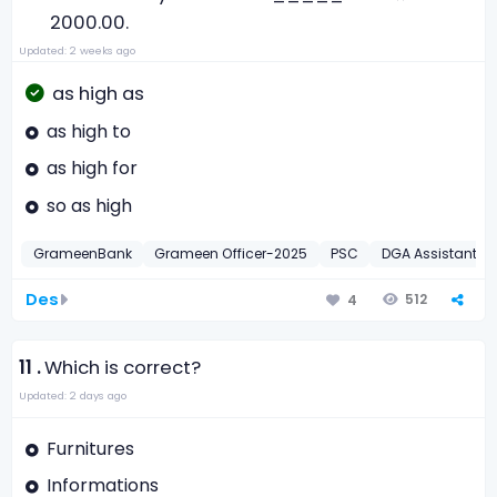
2000.00.
Updated: 2 weeks ago
as high as
as high to
as high for
so as high
GrameenBank
Grameen Officer-2025
PSC
DGA Assistant Di
Des
512
4
11 .
Which is correct?
Updated: 2 days ago
Furnitures
Informations