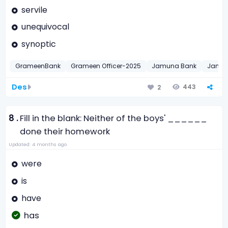
servile
unequivocal
synoptic
GrameenBank
Grameen Officer-2025
Jamuna Bank
Jamun
Des
443
2
8 .
Fill in the blank: Neither of the boys' ______
done their homework
Updated: 4 months ago
were
is
have
has