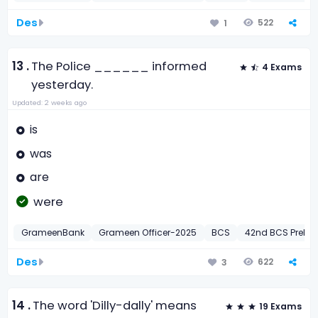
Des
522
1
13 .
The Police ______ informed
4 Exams
yesterday.
Updated: 2 weeks ago
is
was
are
were
GrameenBank
Grameen Officer-2025
BCS
42nd BCS Preli-2
Des
622
3
14 .
The word 'Dilly-dally' means
19 Exams