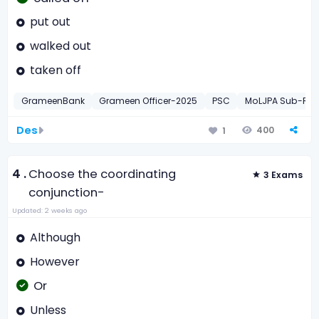
put out
walked out
taken off
GrameenBank
Grameen Officer-2025
PSC
MoLJPA Sub-Regi
Des
400
1
4 .
Choose the coordinating
3 Exams
conjunction-
Updated: 2 weeks ago
Although
However
Or
Unless