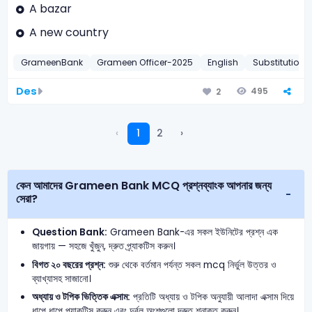
A bazar
A new country
GrameenBank
Grameen Officer-2025
English
Substitutions
Des
495
2
‹
1
2
›
কেন আমাদের Grameen Bank MCQ প্রশ্নব্যাংক আপনার জন্য
সেরা?
Question Bank:
Grameen Bank-এর সকল ইউনিটের প্রশ্ন এক
জায়গায় — সহজে খুঁজুন, দ্রুত প্র্যাকটিস করুন।
বিগত ২০ বছরের প্রশ্ন:
শুরু থেকে বর্তমান পর্যন্ত সকল mcq নির্ভুল উত্তর ও
ব্যাখ্যাসহ সাজানো।
অধ্যায় ও টপিক ভিত্তিক এক্সাম:
প্রতিটি অধ্যায় ও টপিক অনুযায়ী আলাদা এক্সাম দিয়ে
ধাপে ধাপে প্র্যাকটিস করুন এবং দুর্বল অংশগুলো দ্রুত শনাক্ত করুন।