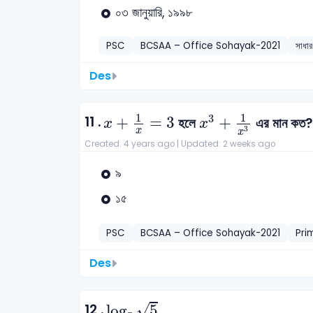
০৩ জানুয়ারি, ১৯৯৮
PSC
BCSAA – Office Sohayak-2021
সাধার
Des
x
+
1
x
=
3
x
3
+
1
x
3
1
1
3
11 .
+
=
3
+
হলে
এর মান কত?
x
x
3
x
x
Created: 4 years ago |
Updated: 2 weeks ago
৯
১৫
PSC
BCSAA – Office Sohayak-2021
Pri
Des
log
5
5
12 .
√
log
5