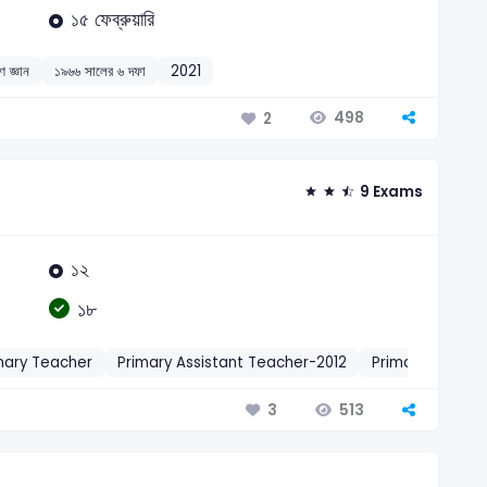
১৫ ফেব্রুয়ারি
ণ জ্ঞান
১৯৬৬ সালের ৬ দফা
2021
498
2
9 Exams
১২
১৮
mary Teacher
Primary Assistant Teacher-2012
Primary Assista
513
3