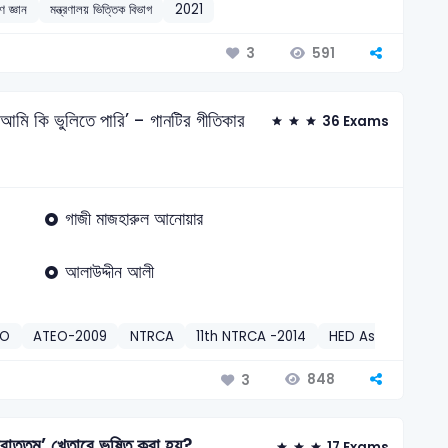
ণ জ্ঞান
মন্ত্রণালয় ভিত্তিক বিভাগ
2021
591
3
 আমি কি ভুলিতে পারি’ - গানটির গীতিকার
36 Exams
গাজী মাজহারুল আনোয়ার
আলাউদ্দীন আলী
EO
ATEO-2009
NTRCA
11th NTRCA -2014
HED Assistant Engi
848
3
বীরোত্তম’ খেতাবে ভূষিত করা হয়?
17 Exams