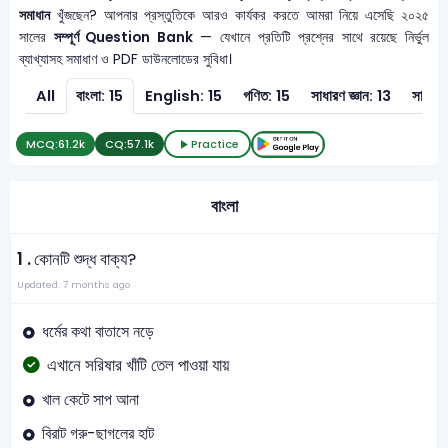
সমাধান
খুঁজছেন? আপনার প্রস্তুতিকে আরও কার্যকর করতে আমরা নিয়ে এসেছি ২০২৫
সালের
সম্পূর্ণ Question Bank
— যেখানে প্রতিটি প্রশ্নের সাথে রয়েছে নির্ভুল
ব্যাখ্যাসহ সমাধাণ ও PDF ডাউনলোডের সুবিধা।
All
বাংলা: 15
English: 15
গণিত: 15
সাধারণ জ্ঞান: 13
সাধারণ 
MCQ:
61.2k
CQ:
57.1k
Practice
বাংলা
1 .
কোনটি শুদ্ধ বাক্য?
Updated: 7 months ago
ধর্মের কথা বাতাসে নড়ে
এখানে সরিষার খাঁটি তেল পাওয়া যায়
খাল কেটে সাপ আনা
বিরাট গরু-ছাগলের হাট