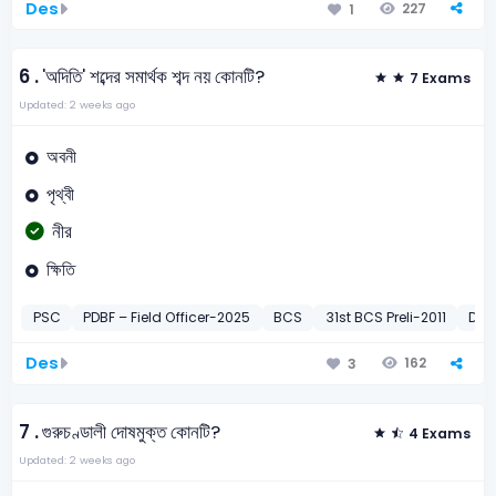
Des
227
1
6 .
'অদিতি' শব্দের সমার্থক শব্দ নয় কোনটি?
7 Exams
Updated: 2 weeks ago
অবনী
পৃথ্বী
নীর
ক্ষিতি
PSC
PDBF – Field Officer-2025
BCS
31st BCS Preli-2011
DNC
Des
162
3
7 .
গুরুচণ্ডালী দোষমুক্ত কোনটি?
4 Exams
Updated: 2 weeks ago