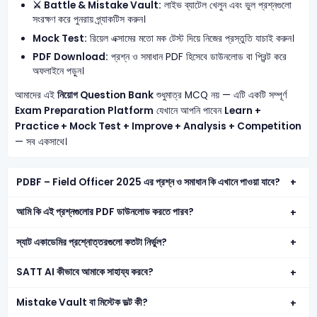
⚔️ Battle & Mistake Vault:
লাইভ ব্যাটেল খেলুন এবং ভুল প্রশ্নগুলো
সংরক্ষণ করে পুনরায় প্র্যাকটিস করুন।
Mock Test:
রিয়েল এক্সামের মতো মক টেস্ট দিয়ে নিজের প্রস্তুতি যাচাই করুন।
PDF Download:
প্রশ্ন ও সমাধান PDF হিসেবে ডাউনলোড বা প্রিন্ট করে
অফলাইনে পড়ুন।
আমাদের এই
নিয়োগ Question Bank
শুধুমাত্র MCQ নয় — এটি একটি সম্পূর্ণ
Exam Preparation Platform
যেখানে আপনি পাবেন
Learn +
Practice + Mock Test + Improve + Analysis + Competition
— সব একসাথে।
PDBF – Field Officer 2025 এর প্রশ্ন ও সমাধান কি এখানে পাওয়া যাবে?
আমি কি এই প্রশ্নগুলোর PDF ডাউনলোড করতে পারব?
স্যাট একাডেমির প্রশ্নোত্তরগুলো কতটা নির্ভুল?
SATT AI কীভাবে আমাকে সাহায্য করবে?
Mistake Vault বা মিস্টেক ভল্ট কী?