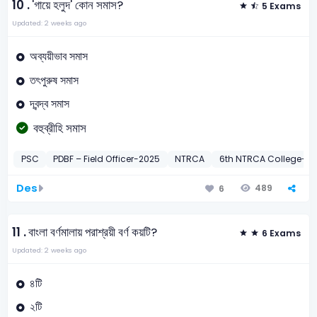
10 .
'গায়ে হলুদ' কোন সমাস?
5 Exams
Updated: 2 weeks ago
অব্যয়ীভাব সমাস
তৎপুরুষ সমাস
দ্বন্দ্ব সমাস
বহুব্রীহি সমাস
PSC
PDBF – Field Officer-2025
NTRCA
6th NTRCA College-20
Des
489
6
11 .
বাংলা বর্ণমালায় পরাশ্রয়ী বর্ণ কয়টি?
6 Exams
Updated: 2 weeks ago
৪টি
২টি