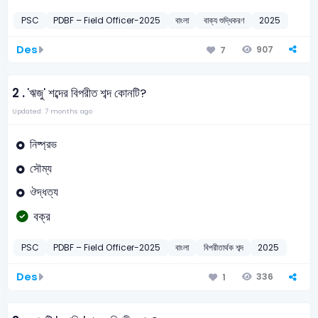
PSC
PDBF – Field Officer-2025
বাংলা
বাক্য শুদ্ধিকরণ
2025
Des
907
7
2 .
'ঋজু' শব্দের বিপরীত শব্দ কোনটি?
Updated: 7 months ago
নিষ্প্রভ
সৌম্য
ঔদ্ধত্য
বক্র
PSC
PDBF – Field Officer-2025
বাংলা
বিপরীতার্থক শব্দ
2025
Des
336
1