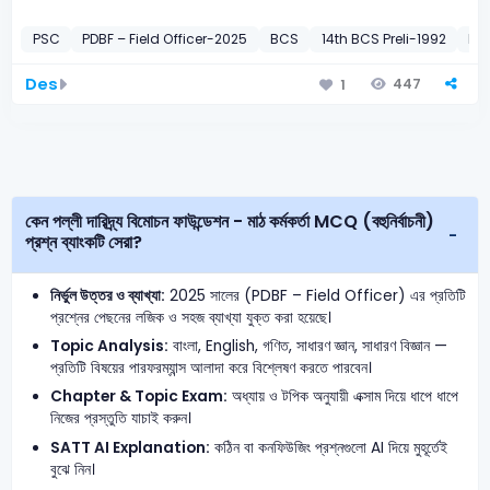
PSC
PDBF – Field Officer-2025
BCS
14th BCS Preli-1992
BB
Des
447
1
কেন পল্লী দারিদ্র্য বিমোচন ফাউন্ডেশন - মাঠ কর্মকর্তা MCQ (বহুনির্বাচনী)
প্রশ্ন ব্যাংকটি সেরা?
নির্ভুল উত্তর ও ব্যাখ্যা:
2025 সালের (PDBF – Field Officer) এর প্রতিটি
প্রশ্নের পেছনের লজিক ও সহজ ব্যাখ্যা যুক্ত করা হয়েছে।
Topic Analysis:
বাংলা, English, গণিত, সাধারণ জ্ঞান, সাধারণ বিজ্ঞান —
প্রতিটি বিষয়ের পারফরম্যান্স আলাদা করে বিশ্লেষণ করতে পারবেন।
Chapter & Topic Exam:
অধ্যায় ও টপিক অনুযায়ী এক্সাম দিয়ে ধাপে ধাপে
নিজের প্রস্তুতি যাচাই করুন।
SATT AI Explanation:
কঠিন বা কনফিউজিং প্রশ্নগুলো AI দিয়ে মুহূর্তেই
বুঝে নিন।