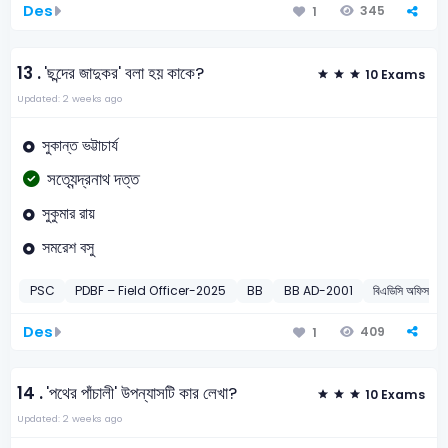
Des
345
1
13 .
'ছন্দের জাদুকর' বলা হয় কাকে?
10 Exams
Updated: 2 weeks ago
সুকান্ত ভট্টাচার্য
সত্যেন্দ্রনাথ দত্ত
সুকুমার রায়
সমরেশ বসু
PSC
PDBF – Field Officer-2025
BB
BB AD-2001
বিএডিসি অফিস সহক
Des
409
1
14 .
'পথের পাঁচালী' উপন্যাসটি কার লেখা?
10 Exams
Updated: 2 weeks ago