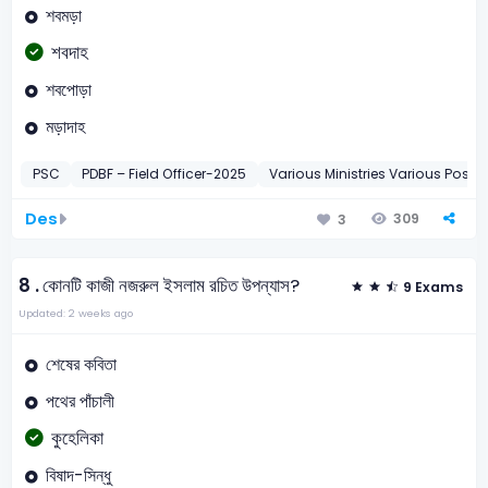
শবমড়া
শবদাহ
শবপোড়া
মড়াদাহ
PSC
PDBF – Field Officer-2025
Various Ministries Various Posts
Des
309
3
8 .
কোনটি কাজী নজরুল ইসলাম রচিত উপন্যাস?
9 Exams
Updated: 2 weeks ago
শেষের কবিতা
পথের পাঁচালী
কুহেলিকা
বিষাদ-সিন্ধু