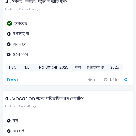
3 .
কোনটি 'কদাচিৎ' শব্দের বিপরীত শব্দ?
Updated: 6 months ago
অনবরত
কখনোই না
অনায়াসে
মাঝে মাঝে
PSC
PDBF – Field Officer-2025
বাংলা
বিপরীতার্থক শব্দ
2025
Des
1.4k
6
4 .
Vocation শব্দের পারিভাষিক রূপ কোনটি?
Updated: 1 month ago
দান
অবকাশ