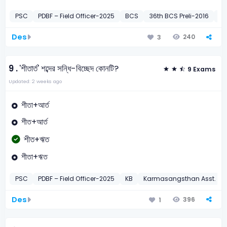
PSC
PDBF – Field Officer-2025
BCS
36th BCS Preli-2016
DI
Des
240
3
9 .
'শীতার্ত' শব্দের সন্ধি-বিচ্ছেদ কোনটি?
9 Exams
Updated: 2 weeks ago
শীতা+আর্ত
শীত+আর্ত
শীত+ঋত
শীতা+ঋত
PSC
PDBF – Field Officer-2025
KB
Karmasangsthan Asst. Off
Des
396
1