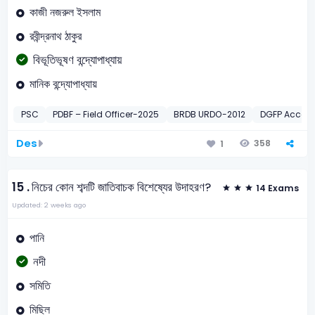
কাজী নজরুল ইসলাম
রবীন্দ্রনাথ ঠাকুর
বিভূতিভূষণ বন্দ্যোপাধ্যায়
মানিক বন্দ্যোপাধ্যায়
PSC
PDBF – Field Officer-2025
BRDB URDO-2012
DGFP Accoun
Des
358
1
15 .
নিচের কোন শব্দটি জাতিবাচক বিশেষ্যের উদাহরণ?
14 Exams
Updated: 2 weeks ago
পানি
নদী
সমিতি
মিছিল