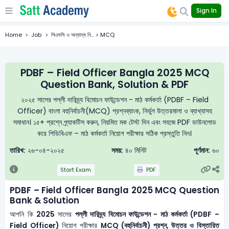
Sign In
Home
Job
পিএসসি ও অন্যান্য নি... > MCQ
PDBF – Field Officer Bangla 2025 MCQ
Question Bank, Solution & PDF
২০২৫ সালের পল্লী দারিদ্র্য বিমোচন ফাউন্ডেশন - মাঠ কর্মকর্তা (PDBF – Field
Officer) বাংলা বহুনির্বাচনী(MCQ) প্রশ্নব্যাংক, নির্ভুল উত্তরমালা ও ব্যাখ্যাসহ
সমাধান। ১৫+ প্রশ্নে প্র্যাকটিস করুন, নিয়মিত মক টেস্ট দিন এবং সহজে PDF ডাউনলোড
করে পিডিবিএফ – মাঠ কর্মকর্তা নিয়োগ পরীক্ষার সঠিক প্রস্তুতি নিন।
তারিখ:
২৬-০৪-২০২৫
সময়:
৪০ মিনিট
পূর্ণমান:
৬০
Start Exam
PDF
PDBF – Field Officer Bangla 2025 MCQ Question
Bank & Solution
আপনি কি
2025
সালের
পল্লী দারিদ্র্য বিমোচন ফাউন্ডেশন - মাঠ কর্মকর্তা (PDBF –
Field Officer)
নিয়োগ পরীক্ষার
MCQ (বহুনির্বাচনী) প্রশ্ন, উত্তর ও বিস্তারিত