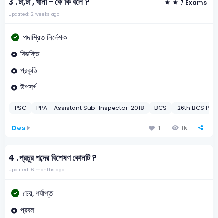
3 .
টা,টা , খানা - কে কি বলে ?
7 Exams
Updated: 2 weeks ago
পদাশ্রিত নির্দেশক
বিভক্তি
প্রকৃতি
উপসর্গ
PSC
PPA – Assistant Sub-Inspector-2018
BCS
26th BCS Prel
Des
1k
1
4 .
প্রচুর শব্দের বিশেষণ কোনটি ?
Updated: 6 months ago
ঢের, পর্যাপ্ত
প্রবল