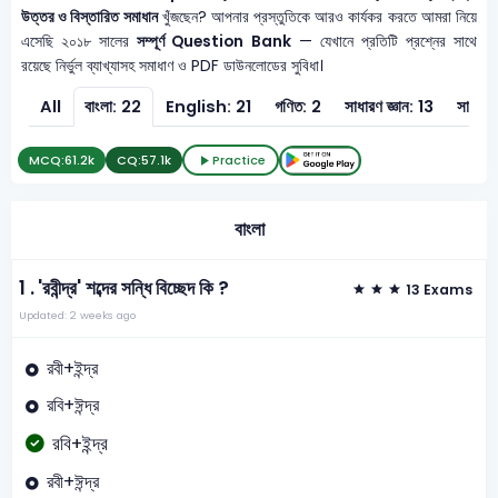
উত্তর ও বিস্তারিত সমাধান
খুঁজছেন? আপনার প্রস্তুতিকে আরও কার্যকর করতে আমরা নিয়ে
এসেছি ২০১৮ সালের
সম্পূর্ণ Question Bank
— যেখানে প্রতিটি প্রশ্নের সাথে
রয়েছে নির্ভুল ব্যাখ্যাসহ সমাধাণ ও PDF ডাউনলোডের সুবিধা।
All
বাংলা: 22
English: 21
গণিত: 2
সাধারণ জ্ঞান: 13
সাধারণ 
MCQ:
61.2k
CQ:
57.1k
Practice
বাংলা
1 .
'রবীন্দ্র' শব্দের সন্ধি বিচ্ছেদ কি ?
13 Exams
Updated: 2 weeks ago
রবী+ইন্দ্র
রবি+ঈন্দ্র
রবি+ইন্দ্র
রবী+ঈন্দ্র