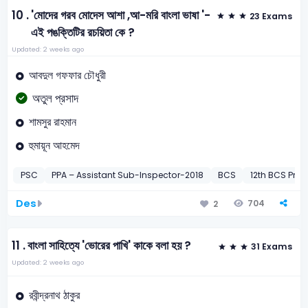
10 .
'মোদের গরব মোদেস আশা ,আ-মরি বাংলা ভাষা '-
23 Exams
এই পঙক্তিটির রচয়িতা কে ?
Updated: 2 weeks ago
আবদুল গফফার চৌধুরী
অতুল প্রসাদ
শামসুর রাহমান
হুমায়ূন আহমেদ
PSC
PPA – Assistant Sub-Inspector-2018
BCS
12th BCS Preli
Des
704
2
11 .
বাংলা সাহিত্যে 'ভোরের পাখি' কাকে বলা হয় ?
31 Exams
Updated: 2 weeks ago
রবীন্দ্রনাথ ঠাকুর