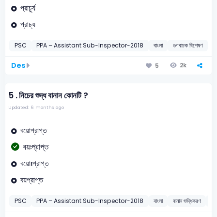
প্রাচুর্য
প্রাচ্য
PSC
PPA – Assistant Sub-Inspector-2018
বাংলা
গুণবাচক বিশেষণ
2
Des
2k
5
5 .
নিচের শুদ্ধ বানান কোনটি ?
Updated: 6 months ago
বয়োপ্রাপ্ত
বয়ঃপ্রাপ্ত
বয়োঃপ্রাপ্ত
বয়প্রাপ্ত
PSC
PPA – Assistant Sub-Inspector-2018
বাংলা
বানান শুদ্ধিকরণ
2