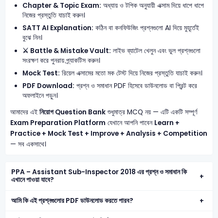
Chapter & Topic Exam:
অধ্যায় ও টপিক অনুযায়ী এক্সাম দিয়ে ধাপে ধাপে
নিজের প্রস্তুতি যাচাই করুন।
SATT AI Explanation:
কঠিন বা কনফিউজিং প্রশ্নগুলো AI দিয়ে মুহূর্তেই
বুঝে নিন।
⚔️ Battle & Mistake Vault:
লাইভ ব্যাটেল খেলুন এবং ভুল প্রশ্নগুলো
সংরক্ষণ করে পুনরায় প্র্যাকটিস করুন।
Mock Test:
রিয়েল এক্সামের মতো মক টেস্ট দিয়ে নিজের প্রস্তুতি যাচাই করুন।
PDF Download:
প্রশ্ন ও সমাধান PDF হিসেবে ডাউনলোড বা প্রিন্ট করে
অফলাইনে পড়ুন।
আমাদের এই
নিয়োগ Question Bank
শুধুমাত্র MCQ নয় — এটি একটি সম্পূর্ণ
Exam Preparation Platform
যেখানে আপনি পাবেন
Learn +
Practice + Mock Test + Improve + Analysis + Competition
— সব একসাথে।
PPA – Assistant Sub-Inspector 2018 এর প্রশ্ন ও সমাধান কি
এখানে পাওয়া যাবে?
আমি কি এই প্রশ্নগুলোর PDF ডাউনলোড করতে পারব?