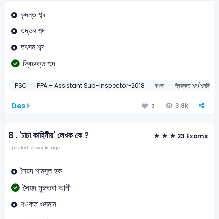
কৃদন্ত শব্দ
তদ্ভব শব্দ
তৎসম শব্দ
দ্বিরুক্ত শব্দ
PSC
PPA – Assistant Sub-Inspector-2018
বাংলা
দ্বিরুক্ত শব্দ/শব্দদ্বিত্ব
Des
3.9k
2
8 .
'চাচা কাহিনীর' লেখক কে ?
23 Exams
Updated: 2 weeks ago
সৈয়দ শামসুল হক
সৈয়দ মুজতবা আলী
শওকত ওসমান