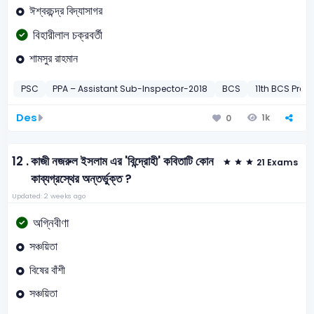
ঈশ্বরচন্দ্র বিদ্যাসাগর
বিহারীলাল চক্রবর্তী
শামসুর রাহমান
PSC
PPA – Assistant Sub-Inspector-2018
BCS
11th BCS Preli
Des
1k
0
12 .
কাজী নজরুল ইসলাম এর 'বিন্দ্রোহী' কবিতাটি কোন
21 Exams
কাব্যগ্রস্থের অন্তর্ভুক্ত ?
Updated: 2 weeks ago
অগ্নিবীণা
সঞ্চয়িতা
বিষের বাঁশী
সঞ্চয়িতা