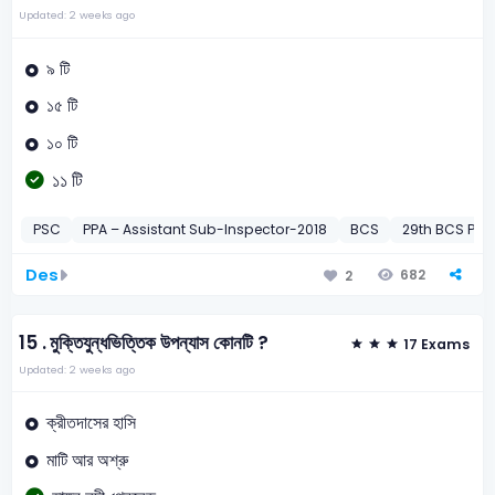
Updated: 2 weeks ago
৯ টি
১৫ টি
১০ টি
১১ টি
PSC
PPA – Assistant Sub-Inspector-2018
BCS
29th BCS Prel
Des
682
2
15 .
মুক্তিযুন্ধভিত্তিক উপন্যাস কোনটি ?
17 Exams
Updated: 2 weeks ago
ক্রীতদাসের হাসি
মাটি আর অশ্রু