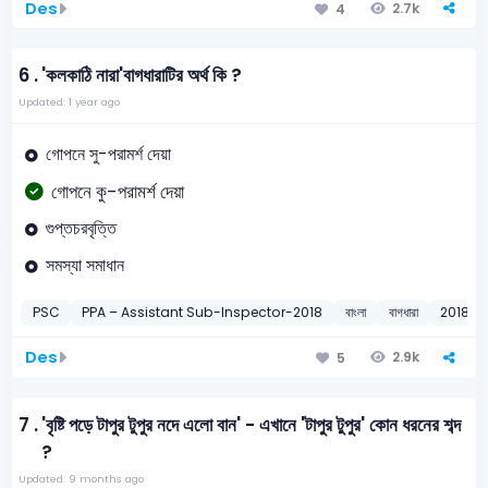
Des
2.7k
4
6 .
'কলকাঠি নারা'বাগধারাটির অর্থ কি ?
Updated: 1 year ago
গোপনে সু-পরামর্শ দেয়া
গোপনে কু-পরামর্শ দেয়া
গুপ্তচরবৃত্তি
সমস্যা সমাধান
PSC
PPA – Assistant Sub-Inspector-2018
বাংলা
বাগধারা
2018
Des
2.9k
5
7 .
'বৃষ্টি পড়ে টাপুর টুপুর নদে এলো বান' - এখানে 'টাপুর টুপুর' কোন ধরনের শব্দ
?
Updated: 9 months ago